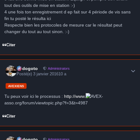
tout des outils de mise en station :-)
4 une fois ton enregistrement d ep fait sur 4 période de vis sans
fin tu posté le résulta ici
Respecte bien les protocoles de mesure car le résultat peut
changer du tout au tout sinon. :-)
Citer
Author stats
frédogoto
Administrators
Posté(e)
3 janvier 2016
10 a
AVEXIENS
Tu peux voir ici le processus :
http://www.
-
asso.org/forum/viewtopic.php?f=3&t=4987
Citer
Author stats
frédogoto
Administrators