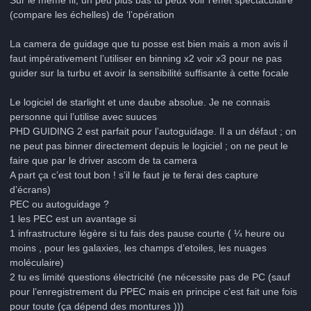
Sur le même fil, un peu plus bas tu peux voir l’effet spectaculaire
(compare les échelles) de ‘l’opération
La camera de guidage que tu posse est bien mais a mon avis il
faut impérativement l’utiliser en binning x2 voir x3 pour ne pas
guider sur la turbu et avoir la sensibilité suffisante à cette focale
Le logiciel de starlight et une daube absolue. Je ne connais
personne qui l’utilise avec suuces
PHD GUIDING 2 est parfait pour l’autoguidage. Il a un défaut ; on
ne peut pas binner directement depuis le logiciel ; on ne peut le
faire que par le driver ascom de ta camera
A part ça c’est tout bon ! s’il le faut je te ferai des capture
d’écrans)
PEC ou autoguidage ?
1 les PEC est un avantage si
1 infrastructure légère si tu fais des pause courte ( ¼ heure ou
moins , pour les galaxies, les champs d’etoiles, les nuages
moléculaire)
2 tu es limité questions électricité (ne nécessite pas de PC (sauf
pour l’enregistrement du PPEC mais en principe c’est fait une fois
pour toute (ça dépend des montures )))