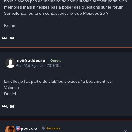
nous n'avons pas de mémoire de configuration faststar parmis les
membres mais n'hésites pas à poser des questions sur le forum.
Sur valence, es-tu en contact avec le club Pleiades 26 ?
Bruno
Citer
Invité addesso
Guests
Posté(e)
2 janvier 2016
10 a
En effet,je fait partie du club"les pleiades "à Beaumont les
Valence.
Daniel
Citer
Author stats
peppuccio
Avexiens