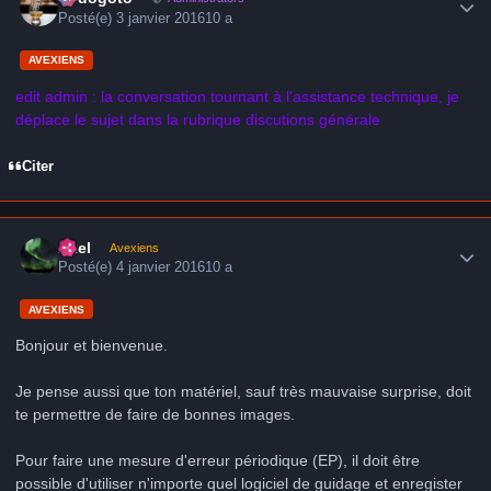
Posté(e)
3 janvier 2016
10 a
AVEXIENS
edit admin : la conversation tournant à l'assistance technique, je
déplace le sujet dans la rubrique discutions générale
Citer
Author stats
Axel
Avexiens
Posté(e)
4 janvier 2016
10 a
AVEXIENS
Bonjour et bienvenue.
Je pense aussi que ton matériel, sauf très mauvaise surprise, doit
te permettre de faire de bonnes images.
Pour faire une mesure d'erreur périodique (EP), il doit être
possible d'utiliser n'importe quel logiciel de guidage et enregister