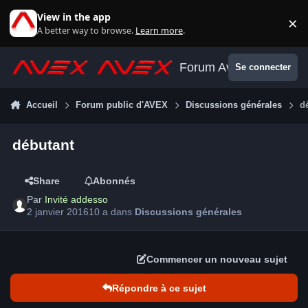
Aller au contenu
View in the app
×
Di
A better way to browse.
Learn more
.
Forum Avex
Se connecter
Accueil
Forum public d'AVEX
Discussions générales
d
débutant
Share
Abonnés
Par
Invité addesso
2 janvier 2016
10 a
dans
Discussions générales
Commencer un nouveau sujet
Répondre à ce sujet