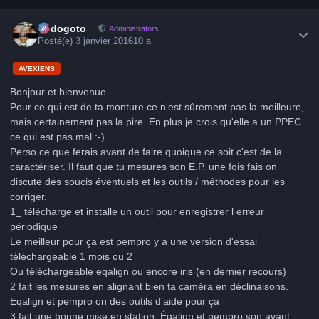
Author stats
frédogoto
Administrators
Posté(e)
3 janvier 2016
10 a
AVEXIENS
Bonjour et bienvenue.
Pour ce qui est de ta monture ce n'est sûrement pas la meilleure,
mais certainement pas la pire. En plus je crois qu'elle a un PPEC
ce qui est pas mal :-)
Perso ce que ferais avant de faire quoique ce soit c'est de la
caractériser. Il faut que tu mesures son E.P. une fois fais on
discute des soucis éventuels et les outils / méthodes pour les
corriger.
1_ télécharge et installe un outil pour enregistrer l erreur
périodique
Le meilleur pour ça est pempro y a une version d'essai
téléchargeable 1 mois ou 2
Ou téléchargeable eqalign ou encore iris (en dernier recours)
2 fait les mesures en alignant bien ta caméra en déclinaisons.
Eqalign et pempro on des outils d'aide pour ça
3 fait une bonne mise en station. Éqalign et pempro son avant