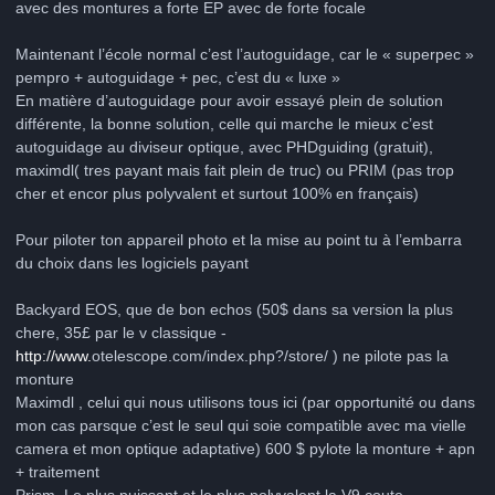
avec des montures a forte EP avec de forte focale
Maintenant l’école normal c’est l’autoguidage, car le « superpec »
pempro + autoguidage + pec, c’est du « luxe »
En matière d’autoguidage pour avoir essayé plein de solution
différente, la bonne solution, celle qui marche le mieux c’est
autoguidage au diviseur optique, avec PHDguiding (gratuit),
maximdl( tres payant mais fait plein de truc) ou PRIM (pas trop
cher et encor plus polyvalent et surtout 100% en français)
Pour piloter ton appareil photo et la mise au point tu à l’embarra
du choix dans les logiciels payant
Backyard EOS, que de bon echos (50$ dans sa version la plus
chere, 35£ par le v classique -
http://www.
otelescope.com/index.php?/store/ ) ne pilote pas la
monture
Maximdl , celui qui nous utilisons tous ici (par opportunité ou dans
mon cas parsque c’est le seul qui soie compatible avec ma vielle
camera et mon optique adaptative) 600 $ pylote la monture + apn
+ traitement