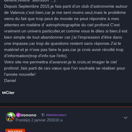
Depuis Septembre 2015,je fais parti d'un club d'astronomie autour
de Valence,c'est bien,car je me sent moins seul,mais le problème
viens du fait que trop peut de monde ne peut répondre à mes
attentes en matière d' astrophotographie du ciel profond.C'est
vraiment un univers particulier,et comme vous le dites si bien,il est
bien simple de tout abandonner car j'ai l'impression d'être dans
une impasse,car trop de questions restent sans réponse.J'ai le
matériel et je n'ose pas faire le pas,car je crois avoir récolté trop
d'information(trop d'info tue l'info).
Votre site me permettra d'avancer,je le crois,et imager le ciel
profond ,fais parti de ces vœux que l'on souhaite se réaliser pour
l'année nouvelle!
Daniel
Citer
Author stats
astronono
Administrators
Posté(e)
2 janvier 2016
10 a
AVEXIENS