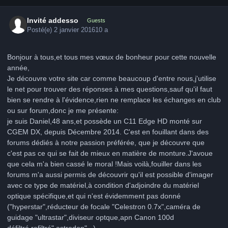
Invité addesso
Guests
Posté(e)
2 janvier 2016
10 a
Bonjour à tous,et tous mes vœux de bonheur pour cette nouvelle
année,
Je découvre votre site car comme beaucoup d'entre nous,j'utilise
le net pour trouver des réponses à mes questions,sauf qu'il faut
bien se rendre à l'évidence,rien ne remplace les échanges en club
ou sur forum,donc je me présente:
je suis Daniel,48 ans,et possède un C11 Edge HD monté sur
CGEM DX, depuis Décembre 2014. C'est en fouillant dans des
forums dédiés à notre passion préférée, que je découvre que
c'est pas ce qui se fait de mieux en matière de monture.J'avoue
que cela m'a bien cassé le moral !Mais voilà,fouiller dans les
forums m'a aussi permis de découvrir qu'il est possible d'imager
avec ce type de matériel,à condition d'adjoindre du matériel
optique spécifique,et qui n'est évidemment pas donné
("hyperstar",réducteur de focale "Celestron 0.7x",caméra de
guidage "ultrastar",diviseur optque,apn Canon 100d
défiltré,refiltré" astrodon"...).