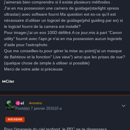
j'aimerais bien comprendre si il existe plusieurs méthodes .
J'ai en ma possession une camera de guidage(starlight xpress
ultrastar) avec software fourni.Ma question est es-ce qu'il est
nécessaire d'utiliser un logiciel de guidage(phd guiding par ex) si
le logiciel fourni de la camera est installé?
Pour imager,j'ai un eos 100D défiltré.A ce jour,mis à part "Canon
utility" fournit avec l'apn,je n'ai en ma possession aucun logiciels
d'aide pour l'astrophoto.
Que me conseilles-tu,pour gérer la mise au point(j'ai un masque
de Bahtinov et la fonction" Live view") ainsi que les prises de vue?
(quelque chose de simple à utiliser si possible)
Merci de votre aide si précieuse
Citer
Author stats
Axel
Avexiens
Posté(e)
7 janvier 2016
10 a
AVEXIENS
Pour l'imagerie du ciel profond, le PEC ne te dispensera