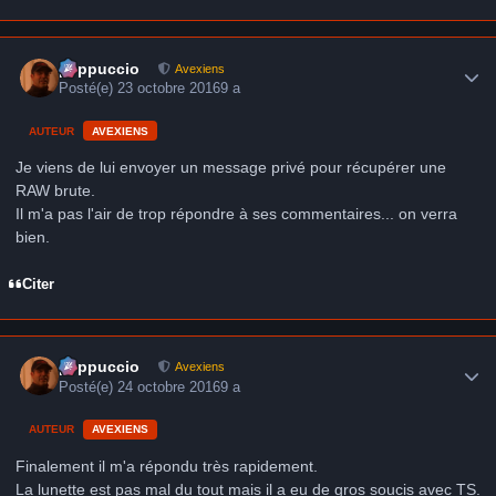
Author stats
peppuccio
Avexiens
Posté(e)
23 octobre 2016
9 a
AUTEUR
AVEXIENS
Je viens de lui envoyer un message privé pour récupérer une
RAW brute.
Il m'a pas l'air de trop répondre à ses commentaires... on verra
bien.
Citer
Author stats
peppuccio
Avexiens
Posté(e)
24 octobre 2016
9 a
AUTEUR
AVEXIENS
Finalement il m'a répondu très rapidement.
La lunette est pas mal du tout mais il a eu de gros soucis avec TS.