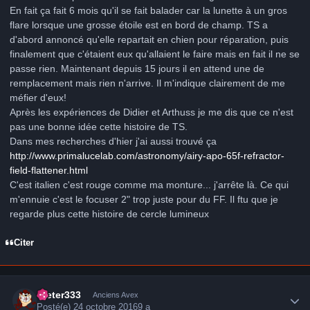
En fait ça fait 6 mois qu'il se fait balader car la lunette à un gros
flare lorsque une grosse étoile est en bord de champ. TS a
d'abord annoncé qu'elle repartait en chien pour réparation, puis
finalement que c'étaient eux qu'allaient le faire mais en fait il ne se
passe rien. Maintenant depuis 15 jours il en attend une de
remplacement mais rien n'arrive. Il m'indique clairement de me
méfier d'eux!
Après les expériences de Didier et Arthuss je me dis que ce n'est
pas une bonne idée cette histoire de TS.
Dans mes recherches d'hier j'ai aussi trouvé ça
http://www.primalucelab.com/astronomy/airy-apo-65f-refractor-
field-flattener.html
C'est italien c'est rouge comme ma monture... j'arrête là. Ce qui
m'ennuie c'est le focuser 2" trop juste pour du FF. Il ftu que je
regarde plus cette histoire de cercle lumineux
Citer
Author stats
Dieter333
Anciens Avex
Posté(e)
24 octobre 2016
9 a