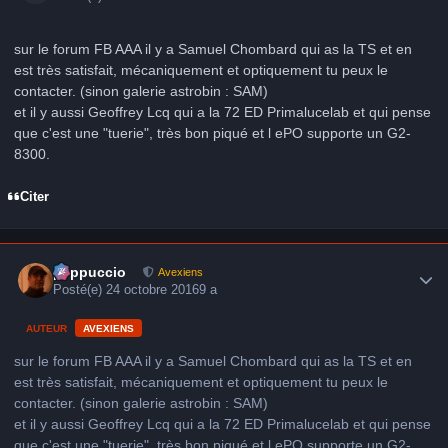
sur le forum FB AAA il y a Samuel Chombard qui as la TS et en
est très satisfait, mécaniquement et optiquement tu peux le
contacter. (sinon galerie astrobin : SAM)
et il y aussi Geoffrey Lcq qui a la 72 ED Primalucelab et qui pense
que c'est une "tuerie", très bon piqué et l ePO supporte un G2-
8300.
Citer
Author stats
peppuccio
Avexiens
Posté(e)
24 octobre 2016
9 a
AUTEUR
AVEXIENS
sur le forum FB AAA il y a Samuel Chombard qui as la TS et en
est très satisfait, mécaniquement et optiquement tu peux le
contacter. (sinon galerie astrobin : SAM)
et il y aussi Geoffrey Lcq qui a la 72 ED Primalucelab et qui pense
que c'est une "tuerie", très bon piqué et l ePO supporte un G2-