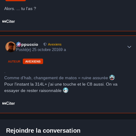
Alors. ... tu l'as ?
Citer
Author stats
peppuccio
Avexiens
Posté(e)
25 octobre 2016
9 a
AUTEUR
AVEXIENS
.
Comme d'hab, changement de matos = ruine assurée
Pour l'instant la 314L+ j'ai une touche et le C8 aussi. On va
essayer de rester raisonnable
Citer
Rejoindre la conversation