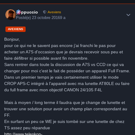
Author stats
peppuccio
Avexiens
Posté(e)
23 octobre 2016
9 a
AVEXIENS
Bonjour,
pour ce qui ne le savent pas encore j'ai franchi le pas pour
acheter un A7S d'occasion que je devrais recevoir sous peu et
faire défiltrer si possible avant fin novembre.
Sans rentrer dans toute la discussion de A7S vs CCD ce qui va
changer pour moi c'est le fait de posséder un appareil Full Frame.
Dans un premier temps je vais certainement utiliser le mode
CROP APS-C intégré à l'appareil avec ma lunette AT80LE ou faire
du full frame avec mon objectif CANON 24/105 F4L
Mais à moyen / long terme il faudra que je change de lunette et
trouver une solution pour avoir un champ plan correspondant au
FF.
En surfant un peu ce WE je suis tombé sur une lunette de chez
TS assez peu répandue
http://www.teleskop-