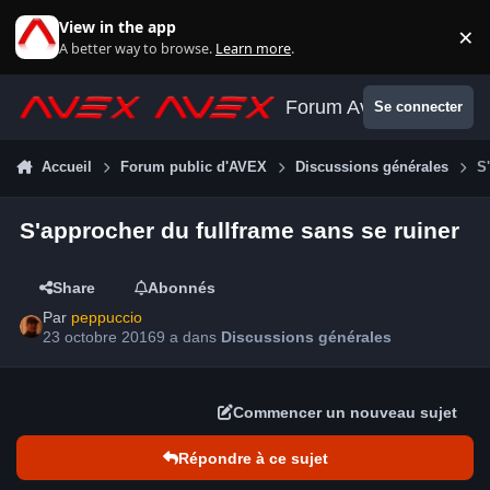
Aller au contenu
View in the app
×
Di
A better way to browse.
Learn more
.
Forum Avex
Se connecter
Accueil
Forum public d'AVEX
Discussions générales
S
S'approcher du fullframe sans se ruiner
Share
Abonnés
Par
peppuccio
23 octobre 2016
9 a
dans
Discussions générales
Commencer un nouveau sujet
Répondre à ce sujet