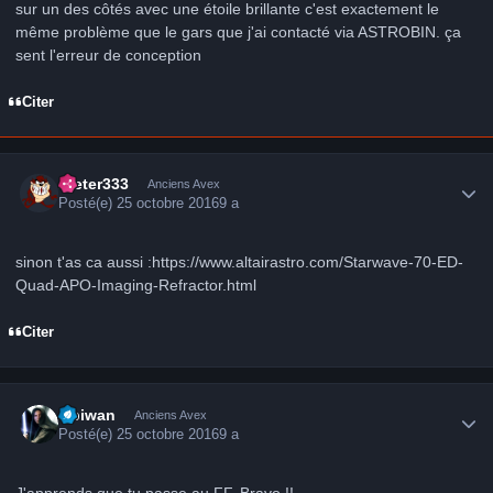
sur un des côtés avec une étoile brillante c'est exactement le
même problème que le gars que j'ai contacté via ASTROBIN. ça
sent l'erreur de conception
Citer
Author stats
Dieter333
Anciens Avex
Posté(e)
25 octobre 2016
9 a
sinon t'as ca aussi :https://www.altairastro.com/Starwave-70-ED-
Quad-APO-Imaging-Refractor.html
Citer
Author stats
Obiwan
Anciens Avex
Posté(e)
25 octobre 2016
9 a