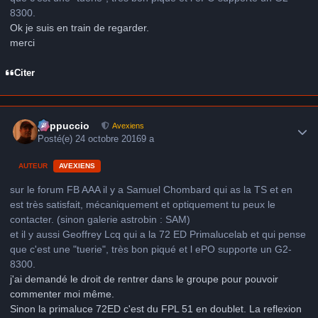
8300.
Ok je suis en train de regarder.
merci
Citer
Author stats
peppuccio
Avexiens
Posté(e)
24 octobre 2016
9 a
AUTEUR
AVEXIENS
sur le forum FB AAA il y a Samuel Chombard qui as la TS et en
est très satisfait, mécaniquement et optiquement tu peux le
contacter. (sinon galerie astrobin : SAM)
et il y aussi Geoffrey Lcq qui a la 72 ED Primalucelab et qui pense
que c'est une "tuerie", très bon piqué et l ePO supporte un G2-
8300.
j'ai demandé le droit de rentrer dans le groupe pour pouvoir
commenter moi même.
Sinon la primaluce 72ED c'est du FPL 51 en doublet. La reflexion