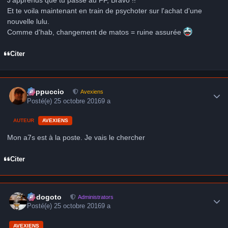
J'apprends que tu passe au FF, Bravo !!
Et te voila maintenant en train de psychoter sur l'achat d'une
nouvelle lulu.
Comme d'hab, changement de matos = ruine assurée
Citer
Author stats
peppuccio
Avexiens
Posté(e)
25 octobre 2016
9 a
AUTEUR
AVEXIENS
Mon a7s est à la poste. Je vais le chercher
Citer
Author stats
frédogoto
Administrators
Posté(e)
25 octobre 2016
9 a
AVEXIENS