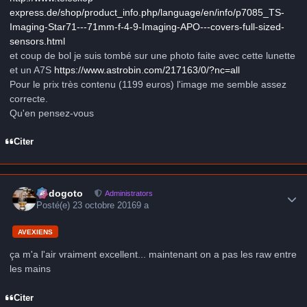
express.de/shop/product_info.php/language/en/info/p7085_TS-
Imaging-Star71---71mm-f-4-9-Imaging-APO---covers-full-sized-
sensors.html
et coup de bol je suis tombé sur une photo faite avec cette lunette
et un A7S
https://www.astrobin.com/217163/0/?nc=all
Pour le prix très contenu (1199 euros) l'image me semble assez
correcte.
Qu'en pensez-vous
Citer
Author stats
frédogoto
Administrators
Posté(e)
23 octobre 2016
9 a
AVEXIENS
ça m'a l'air vraiment excellent... maintenant on a pas les raw entre
les mains
Citer