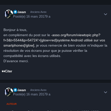
Author stats
Obiwan
Anciens Avex
Posté(e)
16 mars 2017
9 a
Bonjour à tous,
en complément du post sur le
-asso.org/forum/viewtopic.php?
f=3&t=5544&p=54724'>[glow=red]système Android utilisé sur vos
smartphones[/glow]
, je vous remercie de bien vouloir m'indiquer la
résolution de vos écrans pour que je puisse vérifier la
compatibilité avec les écrans utilisés.
D'avance merci.
Citer
Author stats
Obiwan
Anciens Avex
Posté(e)
16 mars 2017
9 a
AUTEUR