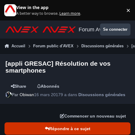
Aller au contenu
View in the app
×
Di
A better way to browse.
Learn more
.
Forum Avex
Se connecter
Accueil
Forum public d'AVEX
Discussions générales
[
[appli GRESAC] Résolution de vos
smartphones
Share
Abonnés
Par
Obiwan
16 mars 2017
9 a
dans
Discussions générales
Commencer un nouveau sujet
Répondre à ce sujet