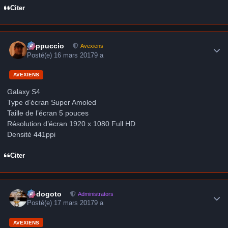
Citer
Author stats
peppuccio
Avexiens
Posté(e)
16 mars 2017
9 a
AVEXIENS
Galaxy S4
Type d’écran Super Amoled
Taille de l’écran 5 pouces
Résolution d’écran 1920 x 1080 Full HD
Densité 441ppi
Citer
Author stats
frédogoto
Administrators
Posté(e)
17 mars 2017
9 a
AVEXIENS