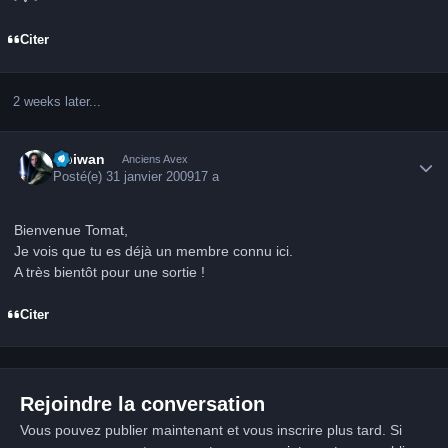
Citer
2 weeks later...
Author stats
Obiwan
Anciens Avex
Posté(e)
31 janvier 2009
17 a
Bienvenue Tomat,
Je vois que tu es déjà un membre connu ici.
A très bientôt pour une sortie !
Citer
Rejoindre la conversation
Vous pouvez publier maintenant et vous inscrire plus tard. Si