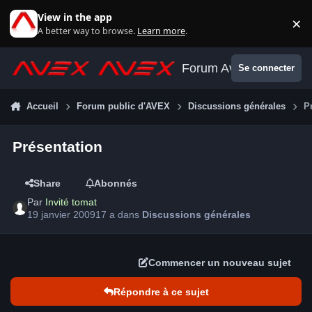
Aller au contenu
View in the app
×
Di
A better way to browse.
Learn more
.
Forum Avex
Se connecter
Accueil
Forum public d'AVEX
Discussions générales
P
Présentation
Share
Abonnés
Par
Invité tomat
19 janvier 2009
17 a
dans
Discussions générales
Commencer un nouveau sujet
Répondre à ce sujet