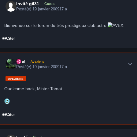
Invité gil31
Guests
Posté(e)
19 janvier 2009
17 a
Bienvenue sur le forum du très prestigieux club astro
.
Citer
Author stats
Axel
Avexiens
Posté(e)
19 janvier 2009
17 a
AVEXIENS
Ouelcome back, Mister Tomat.
Citer