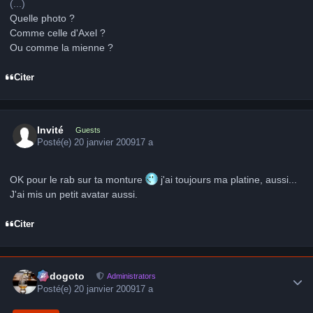
(...)
Quelle photo ?
Comme celle d'Axel ?
Ou comme la mienne ?
Citer
Invité
Guests
Posté(e)
20 janvier 2009
17 a
OK pour le rab sur ta monture
j'ai toujours ma platine, aussi...
J'ai mis un petit avatar aussi.
Citer
Author stats
frédogoto
Administrators
Posté(e)
20 janvier 2009
17 a