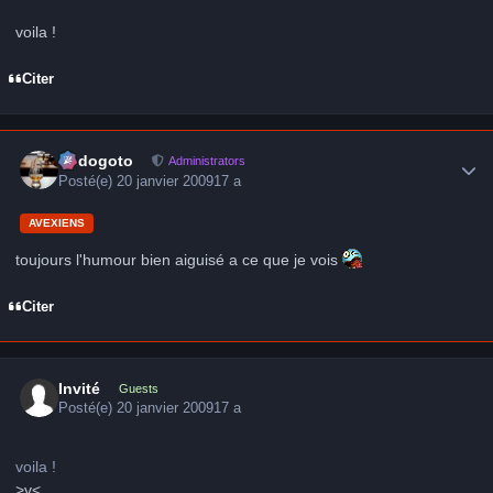
voila !
Citer
Author stats
frédogoto
Administrators
Posté(e)
20 janvier 2009
17 a
AVEXIENS
toujours l'humour bien aiguisé a ce que je vois
Citer
Invité
Guests
Posté(e)
20 janvier 2009
17 a
voila !
>v<