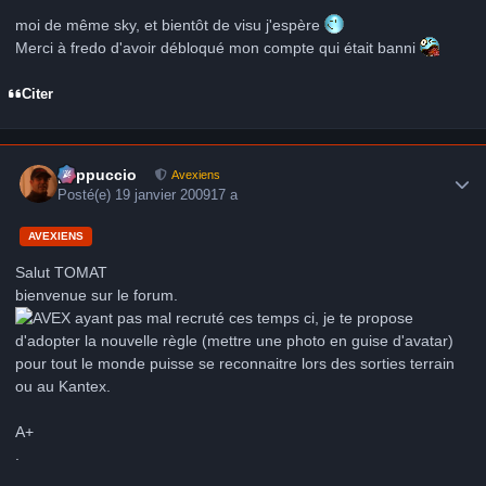
moi de même sky, et bientôt de visu j'espère
Merci à fredo d'avoir débloqué mon compte qui était banni
Citer
Author stats
peppuccio
Avexiens
Posté(e)
19 janvier 2009
17 a
AVEXIENS
Salut TOMAT
bienvenue sur le forum.
ayant pas mal recruté ces temps ci, je te propose
d'adopter la nouvelle règle (mettre une photo en guise d'avatar)
pour tout le monde puisse se reconnaitre lors des sorties terrain
ou au Kantex.
A+
.