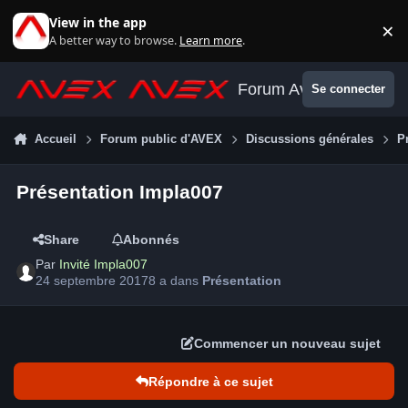
Aller au contenu
View in the app
×
Di
A better way to browse.
Learn more
.
Forum Avex
Se connecter
Accueil
Forum public d'AVEX
Discussions générales
P
Présentation Impla007
Share
Abonnés
Par
Invité Impla007
24 septembre 2017
8 a
dans
Présentation
Commencer un nouveau sujet
Répondre à ce sujet