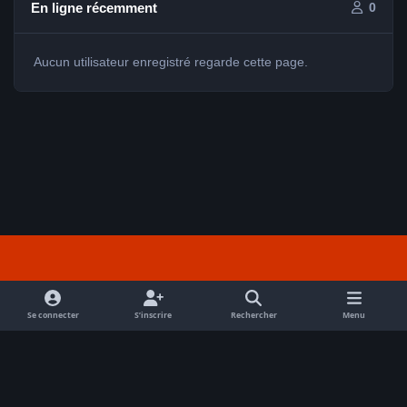
En ligne récemment
0
Aucun utilisateur enregistré regarde cette page.
Light Mode
Dark Mode
System Preference
f
a
Se connecter
S’inscrire
Rechercher
Menu
Nous contacter
Cookies
c
Tout droits réservés Avex 2026 // © Avex 2026
e
Powered by
Invision Community
b
o