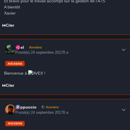
Et bravo pour le travail accompli sur la gestion de l'A7S
A bientôt
Xavier
Citer
Author stats
Axel
Avexiens
Posté(e)
24 septembre 2017
8 a
AVEXIENS
Bienvenue à
!
Citer
Author stats
peppuccio
Avexiens
Posté(e)
24 septembre 2017
8 a
AVEXIENS