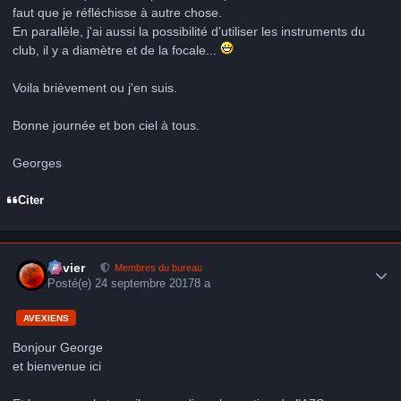
faut que je réfléchisse à autre chose.
En parallèle, j'ai aussi la possibilité d'utiliser les instruments du
club, il y a diamètre et de la focale...
Voila brièvement ou j'en suis.
Bonne journée et bon ciel à tous.
Georges
Citer
Author stats
Xavier
Membres du bureau
Posté(e)
24 septembre 2017
8 a
AVEXIENS
Bonjour George
et bienvenue ici