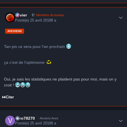
Author stats
Xavier
Membres du bureau
Posté(e)
25 avril 2018
8 a
AVEXIENS
Tan-pis ce sera pour l'an prochain
ça c'est de l'optimisme
Oui, je sais les statistiques ne plaident pas pour moi, mais on y
croit !
Citer
Author stats
vero78270
Anciens Avex
Posté(e)
25 avril 2018
8 a