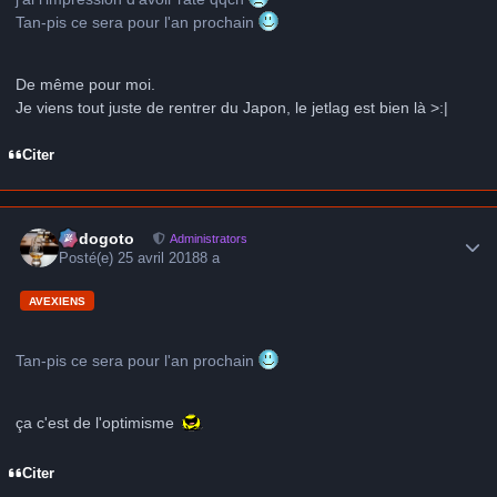
Tan-pis ce sera pour l'an prochain
De même pour moi.
Je viens tout juste de rentrer du Japon, le jetlag est bien là >:|
Citer
Author stats
frédogoto
Administrators
Posté(e)
25 avril 2018
8 a
AVEXIENS
Tan-pis ce sera pour l'an prochain
ça c'est de l'optimisme
Citer