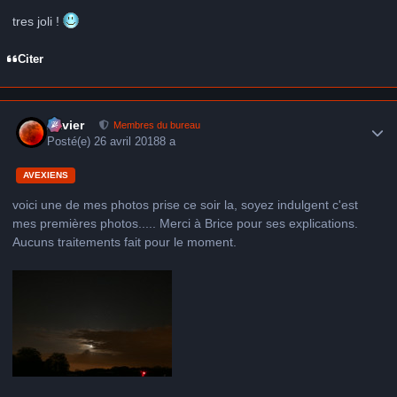
tres joli !
Citer
Author stats
Xavier
Membres du bureau
Posté(e)
26 avril 2018
8 a
AVEXIENS
voici une de mes photos prise ce soir la, soyez indulgent c'est
mes premières photos..... Merci à Brice pour ses explications.
Aucuns traitements fait pour le moment.