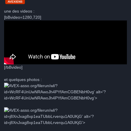
AVEXIENS
une des videos :
[bBvideo=1280,720]
[/bBvideo]
et quelques photos :
-asso.org/filerun/wl/?
id=WcRF4UnUwNRAwoJh4PYfAmCGBENbH0vg' alt='?
id=WcRF4UnUwNRAwoJh4PYfAmCGBENbH0vg'>
-asso.org/filerun/wl/?
id=j8XnJxag8xp1eaTUbbLrverqu1A0UKjG' alt='?
id=j8XnJxag8xp1eaTUbbLrverqu1A0UKjG'>