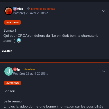
Author stats
Xavier
Membres du bureau
Posté(e)
22 avril 2018
8 a
AVEXIENS
Sympa !
Qui pour CROA (en dehors du "Le vin était bon, la charcuterie
aussi...)
Citer
Author stats
jcdp
Avexiens
Posté(e)
22 avril 2018
8 a
AVEXIENS
Bonsoir
Belle réunion !
En plus la video donne une bonne information sur les possibilités