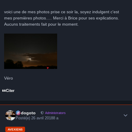
voici une de mes photos prise ce soir la, soyez indulgent c'est
mes premières photos..... Merci à Brice pour ses explications.
Aucuns traitements fait pour le moment.
Véro
Citer
Author stats
frédogoto
Administrators
Posté(e)
26 avril 2018
8 a
AVEXIENS