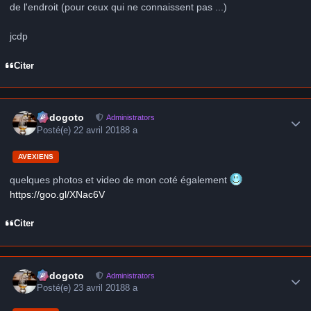
de l'endroit (pour ceux qui ne connaissent pas ...)
jcdp
Citer
Author stats
frédogoto
Administrators
Posté(e)
22 avril 2018
8 a
AVEXIENS
quelques photos et video de mon coté également
https://goo.gl/XNac6V
Citer
Author stats
frédogoto
Administrators
Posté(e)
23 avril 2018
8 a