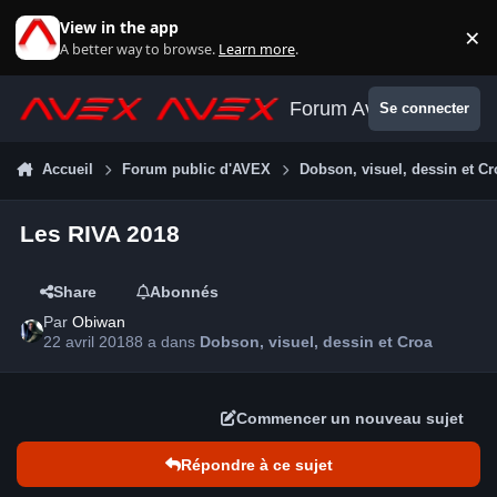
Aller au contenu
View in the app
×
Di
A better way to browse.
Learn more
.
Forum Avex
Se connecter
Accueil
Forum public d'AVEX
Dobson, visuel, dessin et Cr
Les RIVA 2018
Share
Abonnés
Par
Obiwan
22 avril 2018
8 a
dans
Dobson, visuel, dessin et Croa
Commencer un nouveau sujet
Répondre à ce sujet