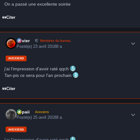
On a passé une excellente soirée
Citer
Author stats
Xavier
Membres du bureau
Posté(e)
23 avril 2018
8 a
AVEXIENS
j'ai l'impression d'avoir raté qqch
Tan-pis ce sera pour l'an prochain
Citer
Author stats
supaii
Avexiens
Posté(e)
25 avril 2018
8 a
AVEXIENS
j'ai l'impression d'avoir raté qqch