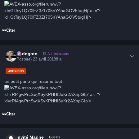
-asso.org/filerun/wl/?
id=GtTsy1Q70lFZ3Zf705nYAhaGOV5tugHj' alt='?
id=GtTsy1Q70lFZ3Zf705nYAhaGOV5tugHj'>
Citer
Author stats
frédogoto
Administrators
Posté(e)
23 avril 2018
8 a
AVEXIENS
un petit pano qui résume tout :
-asso.org/filerun/wl/?
id=rRI4gwPrcSwjXSyKPHHI3uKr2AXnpGIp' alt='?
id=rRI4gwPrcSwjXSyKPHHI3uKr2AXnpGIp'>
Citer
Invité Marine
Guests