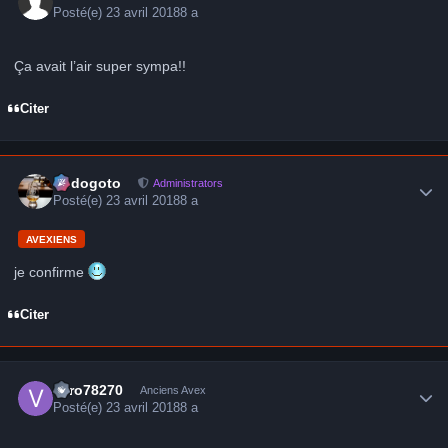
Posté(e)
23 avril 2018
8 a
Ça avait l’air super sympa!!
Citer
Author stats
frédogoto
Administrators
Posté(e)
23 avril 2018
8 a
AVEXIENS
je confirme
Citer
Author stats
vero78270
Anciens Avex
Posté(e)
23 avril 2018
8 a