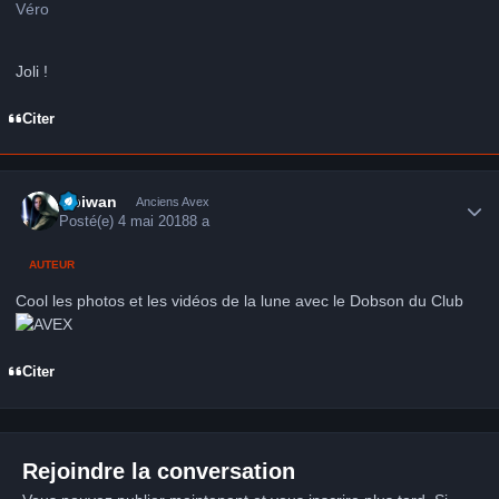
Véro
Joli !
Citer
Author stats
Obiwan
Anciens Avex
Posté(e)
4 mai 2018
8 a
AUTEUR
Cool les photos et les vidéos de la lune avec le Dobson du Club
Citer
Rejoindre la conversation