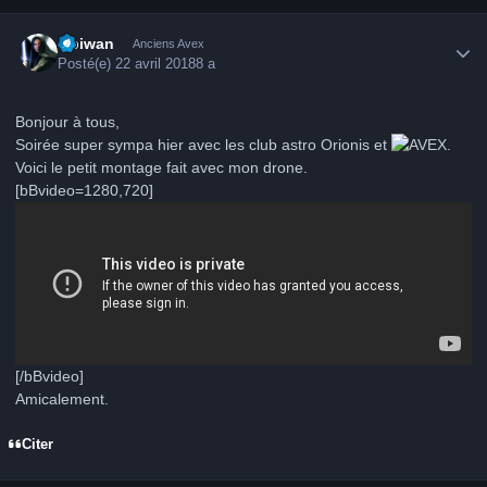
Author stats
Obiwan
Anciens Avex
Posté(e)
22 avril 2018
8 a
Bonjour à tous,
Soirée super sympa hier avec les club astro Orionis et
.
Voici le petit montage fait avec mon drone.
[bBvideo=1280,720]
[/bBvideo]
Amicalement.
Citer