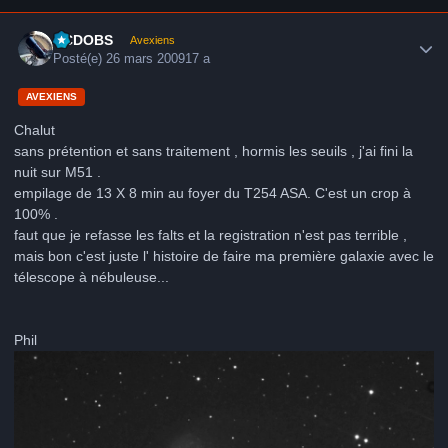
Author stats
CCDOBS
Avexiens
Posté(e)
26 mars 2009
17 a
AVEXIENS
Chalut
sans prétention et sans traitement , hormis les seuils , j'ai fini la
nuit sur M51 .
empilage de 13 X 8 min au foyer du T254 ASA. C'est un crop à
100% .
faut que je refasse les falts et la registration n'est pas terrible ,
mais bon c'est juste l' histoire de faire ma première galaxie avec le
télescope à nébuleuse...
Phil