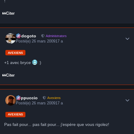
!
Citer
Author stats
frédogoto
Administrators
Posté(e)
26 mars 2009
17 a
AVEXIENS
+1 avec bryce
:)
Citer
Author stats
peppuccio
Avexiens
Posté(e)
26 mars 2009
17 a
AVEXIENS
Pas fait pour... pas fait pour... j'espère que vous rigolez!