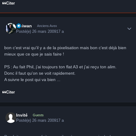
Citer
Author stats
Obiwan
Anciens Avex
Posté(e)
26 mars 2009
17 a
bon c'est vrai qu'il y a de la pixelisation mais bon c'est déjà bien
mieux que ce que je sais faire !
PS : Au fait Phil, j'ai toujours ton flat A3 et j'ai reçu ton alim.
Donc il faut qu'on se voit rapidement.
A suivre le post qui va bien ...
Citer
Invité
Guests
Posté(e)
26 mars 2009
17 a