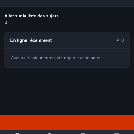
Aller sur la liste des sujets
En ligne récemment
0
Aucun utilisateur enregistré regarde cette page.
Light Mode
Dark Mode
System Preference
f