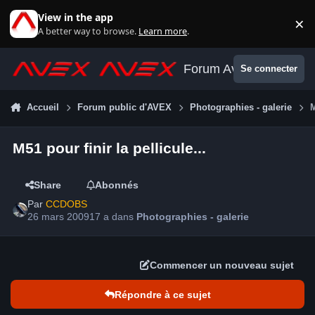
Aller au contenu
View in the app
×
Di
A better way to browse.
Learn more
.
Forum Avex
Se connecter
Accueil
Forum public d'AVEX
Photographies - galerie
M
M51 pour finir la pellicule...
Share
Abonnés
Par
CCDOBS
26 mars 2009
17 a
dans
Photographies - galerie
Commencer un nouveau sujet
Répondre à ce sujet