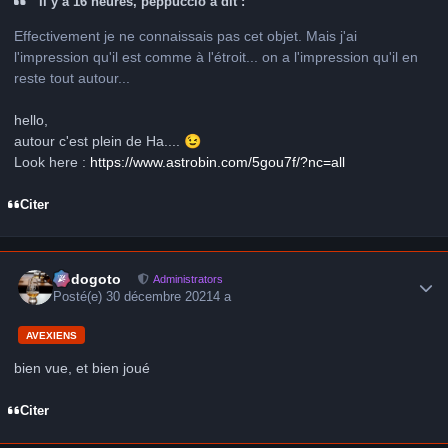
Il y a 16 heures, peppuccio a dit :
Effectivement je ne connaissais pas cet objet. Mais j'ai
l'impression qu'il est comme à l'étroit... on a l'impression qu'il en
reste tout autour...
hello,
autour c'est plein de Ha....
😉
Look here :
https://www.astrobin.com/5gou7f/?nc=all
Citer
Author stats
frédogoto
Administrators
Posté(e)
30 décembre 2021
4 a
AVEXIENS
bien vue, et bien joué
Citer