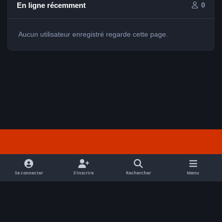
En ligne récemment
0
Aucun utilisateur enregistré regarde cette page.
Light Mode
Dark Mode
System Preference
f
a
Se connecter
S’inscrire
Rechercher
Menu
Nous contacter
Cookies
c
Tout droits réservés Avex 2026 // © Avex 2026
e
Powered by
Invision Community
b
o