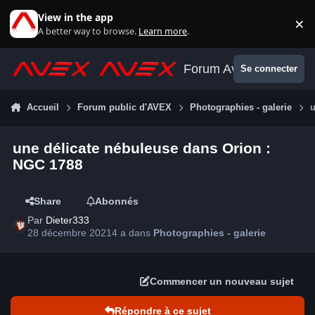
Aller au contenu
View in the app
×
Di
A better way to browse.
Learn more
.
Forum Avex
Se connecter
Accueil
Forum public d'AVEX
Photographies - galerie
une délicate nébuleuse dans Orion :
NGC 1788
Share
Abonnés
Par
Dieter333
28 décembre 2021
4 a
dans
Photographies - galerie
Commencer un nouveau sujet
Répondre à ce sujet