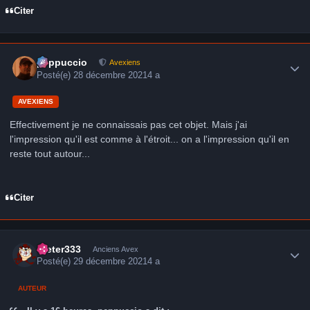
Citer
Author stats
peppuccio
Avexiens
Posté(e)
28 décembre 2021
4 a
AVEXIENS
Effectivement je ne connaissais pas cet objet. Mais j'ai
l'impression qu'il est comme à l'étroit... on a l'impression qu'il en
reste tout autour...
Citer
Author stats
Dieter333
Anciens Avex
Posté(e)
29 décembre 2021
4 a
AUTEUR