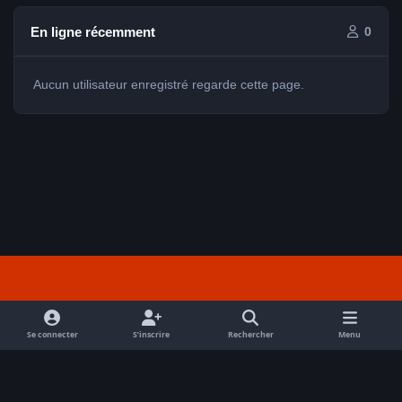
En ligne récemment
0
Aucun utilisateur enregistré regarde cette page.
Light Mode
Dark Mode
System Preference
f
a
Se connecter
S’inscrire
Rechercher
Menu
Nous contacter
Cookies
c
Tout droits réservés Avex 2026 // © Avex 2026
e
Powered by
Invision Community
b