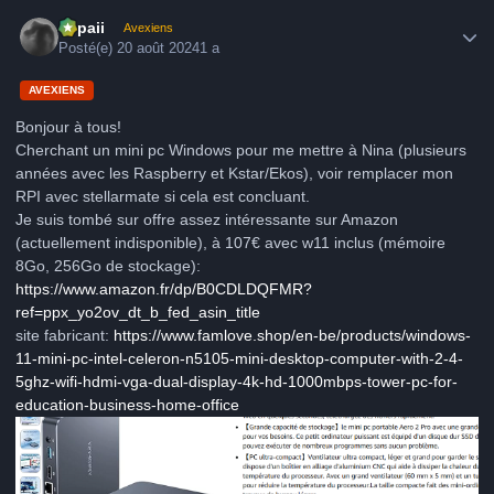
Author stats
supaii
Avexiens
Posté(e)
20 août 2024
1 a
AVEXIENS
Bonjour à tous!
Cherchant un mini pc Windows pour me mettre à Nina (plusieurs
années avec les Raspberry et Kstar/Ekos), voir remplacer mon
RPI avec stellarmate si cela est concluant.
Je suis tombé sur offre assez intéressante sur Amazon
(actuellement indisponible), à 107€ avec w11 inclus (mémoire
8Go, 256Go de stockage):
https://www.amazon.fr/dp/B0CDLDQFMR?
ref=ppx_yo2ov_dt_b_fed_asin_title
site fabricant:
https://www.famlove.shop/en-be/products/windows-
11-mini-pc-intel-celeron-n5105-mini-desktop-computer-with-2-4-
5ghz-wifi-hdmi-vga-dual-display-4k-hd-1000mbps-tower-pc-for-
education-business-home-office