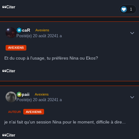
Citer
1
Author stats
LucaR
Avexiens
Posté(e)
20 août 2024
1 a
AVEXIENS
Et du coup à l'usage, tu préfères Nina ou Ekos?
Citer
Author stats
supaii
Avexiens
Posté(e)
20 août 2024
1 a
AUTEUR
AVEXIENS
je n'ai fait qu'un session Nina pour le moment, difficile à dire...
Citer