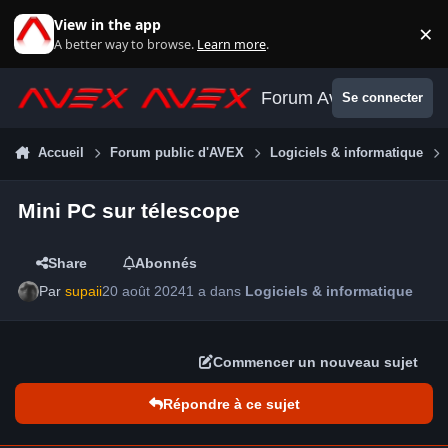
Aller au contenu
View in the app
×
Di
A better way to browse.
Learn more
.
Forum Avex
Se connecter
Accueil
Forum public d'AVEX
Logiciels & informatique
Mini PC sur télescope
Share
Abonnés
Par
supaii
20 août 2024
1 a
dans
Logiciels & informatique
Commencer un nouveau sujet
Répondre à ce sujet