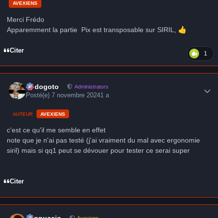
AVEXIENS
Merci Frédo
Apparemment la partie Pix est transposable sur SIRIL,
👍
Citer
1
Author stats
frédogoto
Administrators
Posté(e)
7 novembre 2024
1 a
AUTEUR
AVEXIENS
c'est ce qu'il me semble en effet
note que je n'ai pas testé (j'ai vraiment du mal avec ergonomie
siril) mais si qq1 peut se dévouer pour tester ce serai super
Citer
Author stats
peppuccio
Avexiens