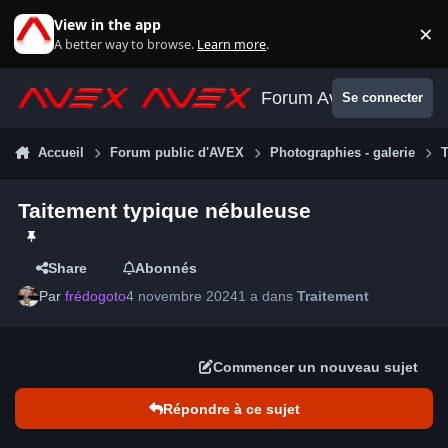
Aller au contenu
View in the app
×
Di
A better way to browse.
Learn more
.
Forum Avex
Se connecter
Accueil
Forum public d'AVEX
Photographies - galerie
T
Taitement typique nébuleuse
Share
Abonnés
Par
frédogoto
4 novembre 2024
1 a
dans
Traitement
Commencer un nouveau sujet
Répondre à ce sujet