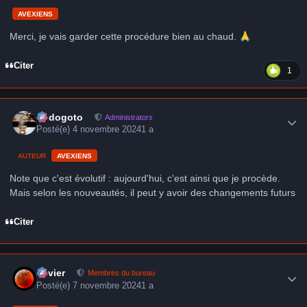
AVEXIENS
Merci, je vais garder cette procédure bien au chaud.
🙏
Citer
1
Author stats
frédogoto
Administrators
Posté(e)
4 novembre 2024
1 a
AUTEUR
AVEXIENS
Note que c'est évolutif : aujourd'hui, c'est ainsi que je procède.
Mais selon les nouveautés, il peut y avoir des changements futurs
Citer
Author stats
Xavier
Membres du bureau
Posté(e)
7 novembre 2024
1 a