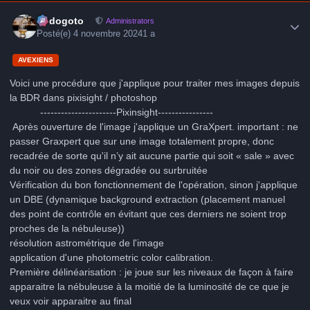
Author stats
frédogoto
Administrators
Posté(e)
4 novembre 2024
1 a
AVEXIENS
Voici une procédure que j'applique pour traiter mes images depuis
la BDR dans pixisight / photoshop
----------------------Pixinsight----------------
Après ouverture de l'image j'applique un GraXpert. important : ne
passer Graxpert que sur une image totalement propre, donc
recadrée de sorte qu'il n’y ait aucune partie qui soit « sale » avec
du noir ou des zones dégradée ou surbruitée
Vérification du bon fonctionnement de l'opération, sinon j'applique
un DBE (dynamique background extraction (placement manuel
des point de contrôle en évitant que ces derniers ne soient trop
proches de la nébuleuse))
résolution astrométrique de l'image
application d'une photometric color calibration.
Première délinéarisation : je joue sur les niveaux de façon à faire
apparaitre la nébuleuse à la moitié de la luminosité de ce que je
veux voir apparaitre au final