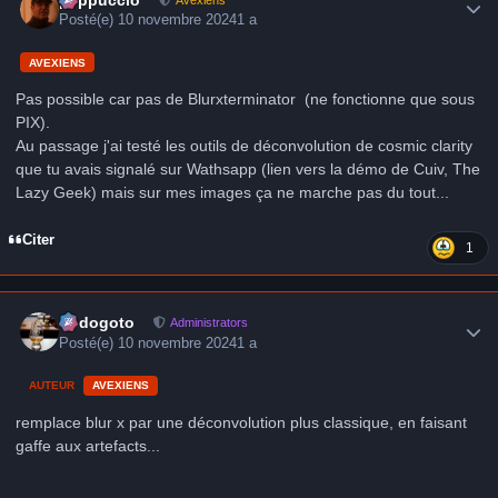
Posté(e)
10 novembre 2024
1 a
AVEXIENS
Pas possible car pas de Blurxterminator (ne fonctionne que sous
PIX).
Au passage j'ai testé les outils de déconvolution de cosmic clarity
que tu avais signalé sur Wathsapp (lien vers la démo de Cuiv, The
Lazy Geek) mais sur mes images ça ne marche pas du tout...
Citer
1
Author stats
frédogoto
Administrators
Posté(e)
10 novembre 2024
1 a
AUTEUR
AVEXIENS
remplace blur x par une déconvolution plus classique, en faisant
gaffe aux artefacts...