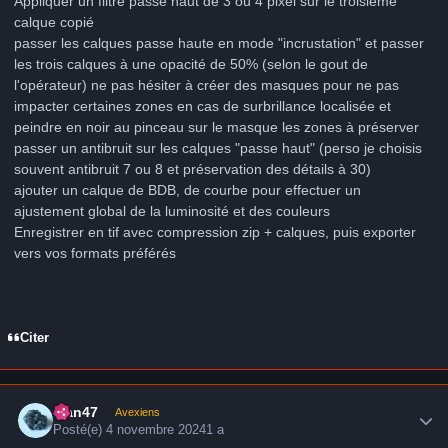
Appliquer un filtre passe haut de 3 ou 4 pixel sur le troisième
calque copié
passer les calques passe haute en mode "incrustation" et passer
les trois calques à une opacité de 50% (selon le gout de
l'opérateur) ne pas hésiter à créer des masques pour ne pas
impacter certaines zones en cas de surbrillance localisée et
peindre en noir au pinceau sur le masque les zones à préserver
passer un antibruit sur les calques "passe haut" (perso je choisis
souvent antibruit 7 ou 8 et préservation des détails à 30)
ajouter un calque de BDB, de courbe pour effectuer un
ajustement global de la luminosité et des couleurs
Enregistrer en tif avec compression zip + calques, puis exporter
vers vos formats préférés
Citer
Author stats
alan47
Avexiens
Posté(e)
4 novembre 2024
1 a