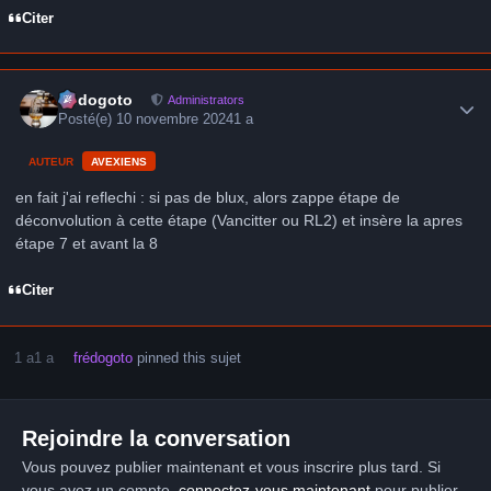
Citer
Author stats
frédogoto
Administrators
Posté(e)
10 novembre 2024
1 a
AUTEUR
AVEXIENS
en fait j'ai reflechi : si pas de blux, alors zappe étape de
déconvolution à cette étape (Vancitter ou RL2) et insère la apres
étape 7 et avant la 8
Citer
1 a
1 a
frédogoto
pinned this sujet
Rejoindre la conversation
Vous pouvez publier maintenant et vous inscrire plus tard. Si
vous avez un compte,
connectez-vous maintenant
pour publier