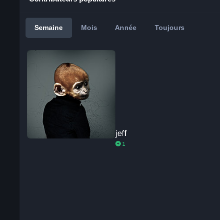
Semaine
Mois
Année
Toujours
jeff
jeff
1