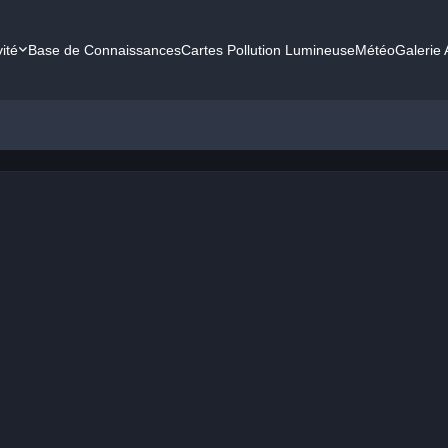
vité
Base de Connaissances
Cartes Pollution Lumineuse
Météo
Galerie