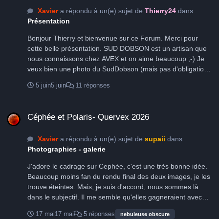
Xavier
a répondu à un(e) sujet de
Thierry24
dans
Présentation
Bonjour Thierry et bienvenue sur ce Forum. Merci pour
cette belle présentation. SUD DOBSON est un artisan que
nous connaissons chez AVEX et on aime beaucoup ;-) Je
veux bien une photo du SudDobson (mais pas d'obligation).
A bientôt Xavier
5 juin
5 juin
11 réponses
Céphée et Polaris- Quervex 2026
Céphée et Polaris- Quervex 2026
Xavier
a répondu à un(e) sujet de
supaii
dans
Photographies - galerie
J'adore le cadrage sur Cephée, c'est une très bonne idée.
Beaucoup moins fan du rendu final des deux images, je les
trouve éteintes. Mais, je suis d'accord, nous sommes là
dans le subjectif. Il me semble qu'elles gagneraient avec
plus de punch, des hautes lumières plus lumineuses et une
17 mai
17 mai
5 réponses
nebuleuse obscure
gamme de ton gris plus présente.