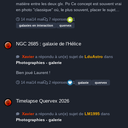
matière entre les deux glx. Po Ce concept est souvent vrai
en photo "classique" où, le plus souvent, placer le sujet
principal selon la règle des tiers donne une dynamique à
14 mai
14 mai
7 réponses
1
l'image. Pour une photo de nébuleuse étendue, cela vaut la
galaxies en interaction
quervex
peine de se poser la question, mais dans le cas de cette
photo, cela n'a pas beaucoup de sens car le seul truc à voir
NGC 2685 : galaxie de l'Hélice
ce sont les galaxies... Alors autant les centrer pour
NGC 2685 : galaxie de l'Hélice
bénéficier de la meilleure qualité optique. Un moment de
réunion sur GHS est une bonne idée, mais avons nous
Xavier
a répondu à un(e) sujet de
LduAstro
dans
dans nos rangs le "professeur" qui va bien ?
Photographies - galerie
Bien joué Laurent !
14 mai
14 mai
2 réponses
1
galaxie
quervex
Timelapse Quervex 2026
Timelapse Quervex 2026
Xavier
a répondu à un(e) sujet de
LM1995
dans
Photographies - galerie