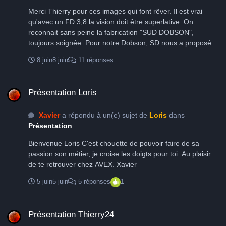
présente dans le monde de l’astronomie amateur avec : -
Merci Thierry pour ces images qui font rêver. Il est vrai
Le forum AVEX (avex-asso.org), l’un des 3 forums
qu'avec un FD 3,8 la vision doit être superlative. On
d’astronomie amateur en France, - les célèbres carte de
reconnait sans peine la fabrication "SUD DOBSON",
Pollution lumineuse AVEX, France et Europe, reconnues
toujours soignée. Pour notre Dobson, SD nous a proposé le
bien au-delà du monde de l’astronomie amateur et
système ARGO NAVIS qui nous donne satisfaction. Bonne
régulièrement reprises dans la presse écrite ou télévisuelle.
8 juin
8 juin
11 réponses
question ! A bientôt
- Le GRESAC qui recense tous les sites connus
d’astronomie pro et amateur de métropole. Enfin,, AVEX est
Présentation Loris
attachée à répondre aux sollicitations des collectivités pour
Présentation Loris
faire découvrir le ciel nocturne à tous les publics : -
organisation de soirées astro publiques (Epiais-Rhus,
Xavier
a répondu à un(e) sujet de
Loris
dans
Ambleville, Berville, Auvers-sur-Oise, etc.) - interventions en
Présentation
milieu scolaire (Epiais-Rhus) - Soirées astro pour d’autres
Bienvenue Loris C'est chouette de pouvoir faire de sa
associations ou mouvements de jeunesse (Scouts de
passion son métier, je croise les doigts pour toi. Au plaisir
France, En marche, etc.) - Mise en place d’une « Exposition
de te retrouver chez AVEX. Xavier
» qui regroupe les plus belles images réalisées par les
membres d’AVEX. AVEX dispose de plusieurs instruments
5 juin
5 juin
5 réponses
1
(télescopes, montures, etc.) et propose régulièrement des
ateliers de fabrication d’instruments pour des utilisations
Présentation Thierry24
spécifiques (Sol’Ex, Astrowbox, etc.).
Présentation Thierry24