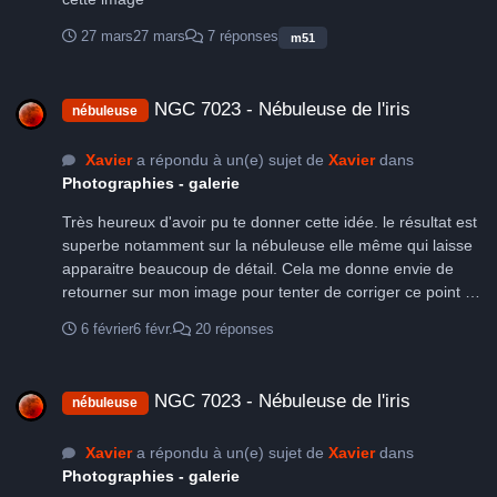
27 mars
27 mars
7 réponses
m51
NGC 7023 - Nébuleuse de l'iris
NGC 7023 - Nébuleuse de l'iris
nébuleuse
Xavier
a répondu à un(e) sujet de
Xavier
dans
Photographies - galerie
Très heureux d'avoir pu te donner cette idée. le résultat est
superbe notamment sur la nébuleuse elle même qui laisse
apparaitre beaucoup de détail. Cela me donne envie de
retourner sur mon image pour tenter de corriger ce point 🙂
A la réflexion, il vaudra mieux pointer cet objet lors de la
6 février
6 févr.
20 réponses
prochaine session et empiler, empiler, empiler...
NGC 7023 - Nébuleuse de l'iris
NGC 7023 - Nébuleuse de l'iris
nébuleuse
Xavier
a répondu à un(e) sujet de
Xavier
dans
Photographies - galerie