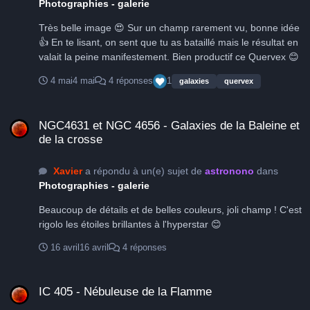
Photographies - galerie
Très belle image 😍 Sur un champ rarement vu, bonne idée
👍 En te lisant, on sent que tu as bataillé mais le résultat en
valait la peine manifestement. Bien productif ce Quervex 😊
4 mai
4 mai
4 réponses
1
galaxies
quervex
NGC4631 et NGC 4656 - Galaxies de la Baleine et de la crosse
NGC4631 et NGC 4656 - Galaxies de la Baleine et
de la crosse
Xavier
a répondu à un(e) sujet de
astronono
dans
Photographies - galerie
Beaucoup de détails et de belles couleurs, joli champ ! C'est
rigolo les étoiles brillantes à l'hyperstar 😊
16 avril
16 avril
4 réponses
IC 405 - Nébuleuse de la Flamme
IC 405 - Nébuleuse de la Flamme