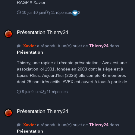
RAGP !! Xavier
10 juin
10 juin
11 réponses
2
Présentation Thierry24
Présentation Thierry24
Xavier
a répondu à un(e) sujet de
Thierry24
dans
Présentation
Thierry, une rapide et récente présentation : Avex est une
association loi 1901, fondée en 2003 dont le siège est à
Epiais-Rhus. Aujourd’hui (2026) elle compte 42 membres
dont 25 sont très actifs. AVEX est ouvert à tous à partir de
18 ans : expert, débutant, astrophotographe, simple curieux
9 juin
9 juin
11 réponses
du ciel. AVEX est spécialisée dans les techniques de
l’astrophotographie. Elle est, peut-être, la seule association
Présentation Thierry24
d’astronomes amateurs en France spécialisée dans ce
Présentation Thierry24
domaine. Notre objectif est de partager nos savoirs et nos
expériences entre les membres lors des réunions
Xavier
a répondu à un(e) sujet de
Thierry24
dans
mensuelles et lors des sorties « astro » d’une soirée, un
Présentation
weekend ou une semaine. AVEX est également très