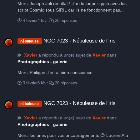
Merci Joseph Joli résultat ! J'ai du louper qqch avec les
script Cosmic sous SIRIL car ils ne fonctionnent pas...
4 février
4 févr.
20 réponses
NGC 7023 - Nébuleuse de l'iris
NGC 7023 - Nébuleuse de l'iris
nébuleuse
Xavier
a répondu à un(e) sujet de
Xavier
dans
Photographies - galerie
Merci Philippe J'en ai bien conscience...
3 février
3 févr.
20 réponses
NGC 7023 - Nébuleuse de l'iris
NGC 7023 - Nébuleuse de l'iris
nébuleuse
Xavier
a répondu à un(e) sujet de
Xavier
dans
Photographies - galerie
Merci les amis pour vos encouragements 😊 LaurentA à