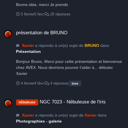
Bonne idée, merci Je prends
5 février
5 févr.
20 réponses
présentation de BRUNO
présentation de BRUNO
Xavier
a répondu à un(e) sujet de
BRUNO
dans
Présentation
Bonjour Bruno, Merci pour cette présentation et bienvenue
chez AVEX. Nous devrions pouvoir t'aider à... débuter.
Xavier
4 février
4 févr.
4 réponses
lune
NGC 7023 - Nébuleuse de l'iris
NGC 7023 - Nébuleuse de l'iris
nébuleuse
Xavier
a répondu à un(e) sujet de
Xavier
dans
Photographies - galerie