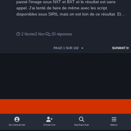
passé l'image sous NXT et BXT et le résultat est sans
appel. J'ai tenté de faire de même avec les script
disponibles sous SIRIL mais on est loin de ce résultat. Et
oui, il me faut poser beaucoup plus mais j'ai déjà été très
surpris de voir apparaitre les IFN.
2 février
2 févr.
20 réponses
D
PAGE 1 SUR 102
SUIVANT
Light Mode
Dark Mode
System Preference
f
a
Se connecter
S’inscrire
Rechercher
Menu
Nous contacter
Cookies
c