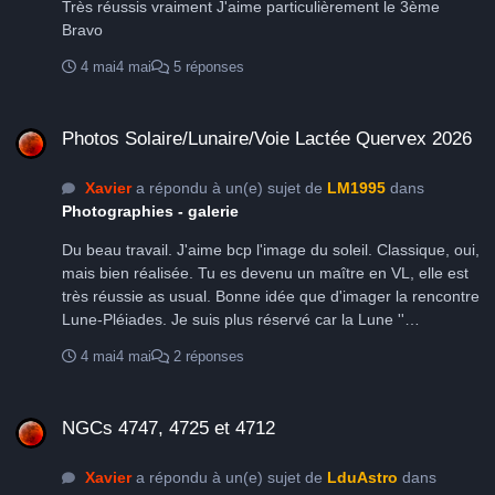
Très réussis vraiment J'aime particulièrement le 3ème
Bravo
4 mai
4 mai
5 réponses
Photos Solaire/Lunaire/Voie Lactée Quervex 2026
Photos Solaire/Lunaire/Voie Lactée Quervex 2026
Xavier
a répondu à un(e) sujet de
LM1995
dans
Photographies - galerie
Du beau travail. J'aime bcp l'image du soleil. Classique, oui,
mais bien réalisée. Tu es devenu un maître en VL, elle est
très réussie as usual. Bonne idée que d'imager la rencontre
Lune-Pléiades. Je suis plus réservé car la Lune ''
éclabousse '' trop l'image. As tu fait du HDR ?
4 mai
4 mai
2 réponses
NGCs 4747, 4725 et 4712
NGCs 4747, 4725 et 4712
Xavier
a répondu à un(e) sujet de
LduAstro
dans