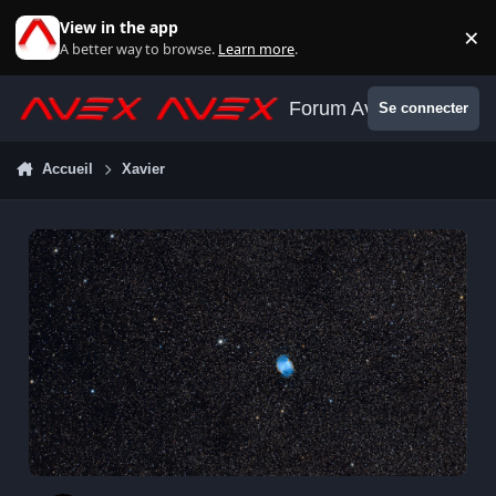
Aller au contenu
View in the app
×
Di
A better way to browse.
Learn more
.
Forum Avex
Se connecter
Accueil
Xavier