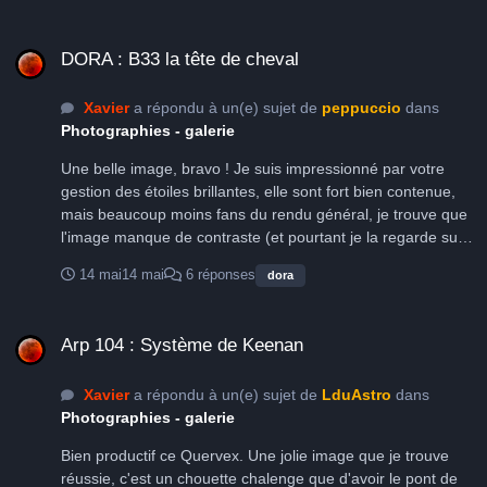
DORA : B33 la tête de cheval
DORA : B33 la tête de cheval
Xavier
a répondu à un(e) sujet de
peppuccio
dans
Photographies - galerie
Une belle image, bravo ! Je suis impressionné par votre
gestion des étoiles brillantes, elle sont fort bien contenue,
mais beaucoup moins fans du rendu général, je trouve que
l'image manque de contraste (et pourtant je la regarde sur
un écran OLED...) et de renforcement des détails fins.
14 mai
14 mai
6 réponses
dora
Arp 104 : Système de Keenan
Arp 104 : Système de Keenan
Xavier
a répondu à un(e) sujet de
LduAstro
dans
Photographies - galerie
Bien productif ce Quervex. Une jolie image que je trouve
réussie, c'est un chouette chalenge que d'avoir le pont de