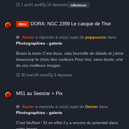
optimale : Fwhm de 4.85 à 6.13 Prétraitement et traitement
1 avril
1 avril
10 réponses
nébuleuse
avec SIRIL et les scripts Python, finalisation sur Photoshop.
L'image n'est pas aussi douce que je l'aurais souhaité, la
DORA: NGC 2359 Le casque de Thor
faute sans doute au manque de pose. Je vous laisse
DORA: NGC 2359 Le casque de Thor
dora
commenter. Xavier
Xavier
a répondu à un(e) sujet de
peppuccio
dans
Photographies - galerie
Bravo la team C'est doux, cela fourmille de détails et j'aime
beaucoup le choix des couleurs.Pour moi, sans doute, une
de vos meilleurs images.
30 mars
30 mars
3 réponses
M51 au Seestar + Pix
M51 au Seestar + Pix
Xavier
a répondu à un(e) sujet de
Denier
dans
Photographies - galerie
C'est bluffant ! Et en effet il y a encore du potentiel dans
cette image