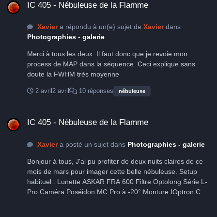
IC 405 - Nébuleuse de la Flamme
Xavier
a répondu à un(e) sujet de
Xavier
dans
Photographies - galerie
Merci à tous les deux. Il faut donc que je revoie mon
process de MAP dans la séquence. Ceci explique sans
doute la FWHM très moyenne
2 avril
2 avril
10 réponses
nébuleuse
IC 405 - Nébuleuse de la Flamme
IC 405 - Nébuleuse de la Flamme
Xavier
a posté un sujet dans
Photographies - galerie
Bonjour à tous, J'ai pu profiter de deux nuits claires de ce
mois de mars pour imager cette belle nébuleuse. Setup
habituel : Lunette ASKAR FRA 600 Filtre Optolong Série L-
Pro Caméra Poséidon MC Pro à -20° Monture IOptron CEM
40 avec guidage via DO Prise de vues : 54 x 180 sec soit
02h42 d'intégration. La qualité des brutes n'est pas