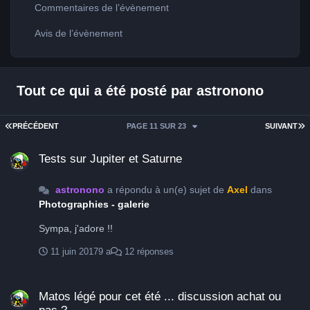
Commentaires de l’évènement
Avis de l’évènement
Tout ce qui a été posté par astronono
PREMIÈRE PAGE
D
PRÉCÉDENT
PAGE 11 SUR 23
SUIVANT
Tests sur Jupiter et Saturne
Tests sur Jupiter et Saturne
astronono
a répondu à un(e) sujet de
Axel
dans
Photographies - galerie
Sympa, j'adore !!
11 juin 2017
9 a
12 réponses
Matos légé pour cet été ... discussion achat ou pas ?
Matos légé pour cet été ... discussion achat ou