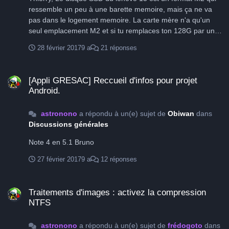
ressemble un peu à une barette memoire, mais ça ne va
pas dans le logement memoire. La carte mère n'a qu'un
seul emplacement M2 et si tu remplaces ton 128G par un
disque 1To il faudra que tu clones ton système et que tu
28 février 2017
9 a
21 réponses
puisse le restaurer sur le nouveau disque. Je peux te filer
un coup de main sur cette tâche qui n'est pas triviale du
[Appli GRESAC] Reccueil d'infos pour projet Android.
tout. Bruno
[Appli GRESAC] Reccueil d'infos pour projet
Android.
astronono
a répondu à un(e) sujet de
Obiwan
dans
Discussions générales
Note 4 en 5.1 Bruno
27 février 2017
9 a
12 réponses
Traitements d'images : activez la compression NTFS
Traitements d'images : activez la compression
NTFS
astronono
a répondu à un(e) sujet de
frédogoto
dans