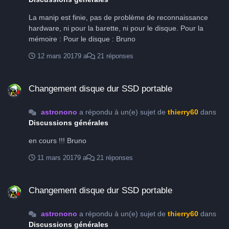
sur tout le terrain. On a vu des objets au T500 qui
ressemblaient à des photos CCD !!! Les appareils photos
La manip est finie, pas de problème de reconnaissance
crépitent au milieu des galères informatiques mixant
hardware, ni pour la barette, ni pour le disque. Pour la
connexion USB, Windows de merde, et Ascom à la con, et
mémoire : Pour le disque : Bruno
suivi de .... et J'en passe, une soirée normale pour nous les
Geeks... Un premier nettoyage du miroir a été réalisé avec
12 mars 2017
9 a
21 réponses
Philippe et le télescope est de bonne qualité optique.
Changement disque dur SSD portable
Quelques problèmes sur la partie mobile à parfaire mais
Changement disque dur SSD portable
rien d'impossible. Philippe prépare un compte rendu pour
Sud Dobson afin de rendre compte de nos premiers tests.
Les départs s'étalent du samedi matin au dimanche sans
astronono
a répondu à un(e) sujet de
thierry60
dans
problèmes, excellente semaine avec une super ambiance,
Discussions générales
un bon break pour tout le monde. Je n'ai pas évoqué les
en cours !!! Bruno
repas mais sachez que personne n'est mort de faim, une
certaine dissonance sur une proposition d'un plat de pâtes
11 mars 2017
9 a
21 réponses
aux brocolis a provoqué un schisme mais rien de grave ....
Bruno
Changement disque dur SSD portable
Changement disque dur SSD portable
astronono
a répondu à un(e) sujet de
thierry60
dans
Discussions générales