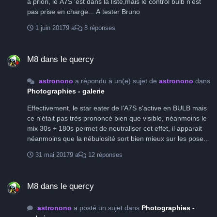
a priori, le A7S 'est dans la liste,mais le control bulb n'est
pas prise en charge... A tester Bruno
1 juin 2017
9 a
8 réponses
M8 dans le quercy
M8 dans le quercy
astronono
a répondu à un(e) sujet de
astronono
dans
Photographies - galerie
Effectivement, le star eater de l'A7S s'active en BULB mais
ce n'était pas très prononcé bien que visible, néanmoins le
mix 30s + 180s permet de neutraliser cet effet, il apparait
néanmoins que la nébulosité sort bien mieux sur les poses
de 180s, je pense que c'est plutôt une bonne recette et je
31 mai 2017
9 a
12 réponses
referais probablement comme cela pour d'autres objets.
Bruno
M8 dans le quercy
M8 dans le quercy
astronono
a posté un sujet dans
Photographies -