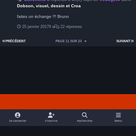
Dobson, visuel, dessin et Croa
faites un échange !!! Bruno
25 janvier 2017
9 a
22 réponses
PREMIÈRE PAGE
D
PRÉCÉDENT
PAGE 11 SUR 23
SUIVANT
Light Mode
Dark Mode
System Preference
f
a
Se connecter
S’inscrire
Rechercher
Menu
Nous contacter
Cookies
c
Tout droits réservés Avex 2026 // © Avex 2026
e