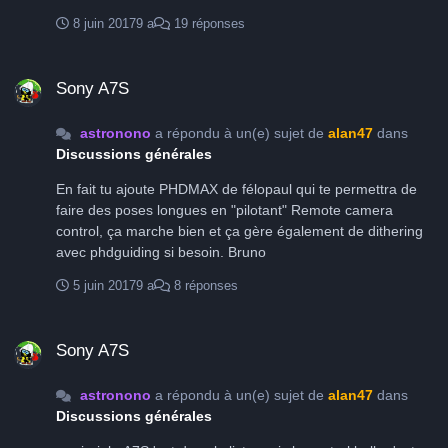
8 juin 2017
9 a
19 réponses
Sony A7S
Sony A7S
astronono
a répondu à un(e) sujet de
alan47
dans
Discussions générales
En fait tu ajoute PHDMAX de félopaul qui te permettra de
faire des poses longues en "pilotant" Remote camera
control, ça marche bien et ça gère également de dithering
avec phdguiding si besoin. Bruno
5 juin 2017
9 a
8 réponses
Sony A7S
Sony A7S
astronono
a répondu à un(e) sujet de
alan47
dans
Discussions générales