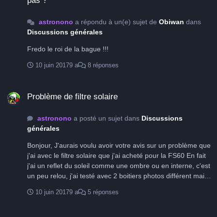
pas ?
astronono
a répondu à un(e) sujet de
Obiwan
dans
Discussions générales
Fredo le roi de la bague !!!
10 juin 2017
9 a
8 réponses
Problème de filtre solaire
Problème de filtre solaire
astronono
a posté un sujet dans
Discussions
générales
Bonjour, J'aurais voulu avoir votre avis sur un problème que
j'ai avec le filtre solaire que j'ai acheté pour la FS60 En fait
j'ai un reflet du soleil comme une ombre ou en interne, c'est
un peu relou, j'ai testé avec 2 boitiers photos différent mais
c'est pareil. A quel endroit de la chaine optique cela se
10 juin 2017
9 a
5 réponses
situerait-il ? (C'est pas un reflet de la bière....)
Matos légé pour cet été ... discussion achat ou pas ?