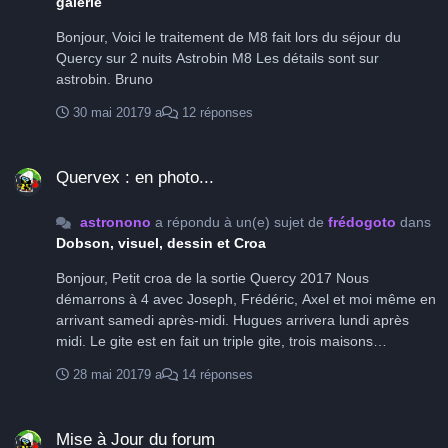
galerie
Bonjour, Voici le traitement de M8 fait lors du séjour du
Quercy sur 2 nuits Astrobin M8 Les détails sont sur
astrobin. Bruno
30 mai 2017
9 a
12 réponses
Quervex : en photo...
Quervex : en photo...
astronono
a répondu à un(e) sujet de
frédogoto
dans
Dobson, visuel, dessin et Croa
Bonjour, Petit croa de la sortie Quercy 2017 Nous
démarrons à 4 avec Joseph, Frédéric, Axel et moi même en
arrivant samedi après-midi. Hugues arrivera lundi après
midi. Le gite est en fait un triple gite, trois maisons
séparées, la répartition se fait et la visite du site
28 mai 2017
9 a
14 réponses
commence... Le terrain n'est pas à coté de la maison mais
à peu près à 80 mètres dans une deuxième terrain
Mise à Jour du forum
immense avec la piscine. On trimbale donc le matos sur le
Mise à Jour du forum
terrain pour l'installation, un peu de sport avec les