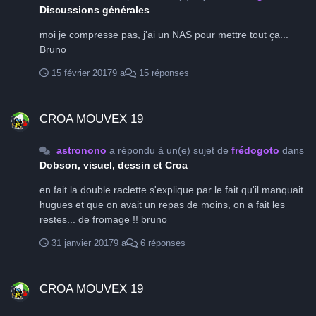
Discussions générales
moi je compresse pas, j'ai un NAS pour mettre tout ça...
Bruno
15 février 2017
9 a
15 réponses
CROA MOUVEX 19
CROA MOUVEX 19
astronono
a répondu à un(e) sujet de
frédogoto
dans
Dobson, visuel, dessin et Croa
en fait la double raclette s'explique par le fait qu'il manquait
hugues et que on avait un repas de moins, on a fait les
restes... de fromage !! bruno
31 janvier 2017
9 a
6 réponses
CROA MOUVEX 19
CROA MOUVEX 19