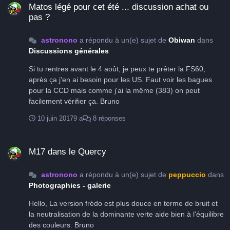
Matos légé pour cet été ... discussion achat ou
pas ?
astronono
a répondu à un(e) sujet de
Obiwan
dans
Discussions générales
Si tu rentres avant le 4 août, je peux te prêter la FS60,
après ça j'en ai besoin pour les US. Faut voir les bagues
pour la CCD mais comme j'ai la même (383) on peut
facilement vérifier ça. Bruno
10 juin 2017
9 a
8 réponses
M17 dans le Quercy
M17 dans le Quercy
astronono
a répondu à un(e) sujet de
peppuccio
dans
Photographies - galerie
Hello, La version frédo est plus douce en terme de bruit et
la neutralisation de la dominante verte aide bien à l'équilibre
des couleurs. Bruno