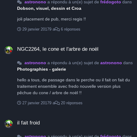
astronono
a répondu à un(e) sujet de
frédogoto
dans
Dobson, visuel, dessin et Croa
joli placement de pub, merci regis !!
29 janvier 2017
9 a
6 réponses
NGC2264, le cone et l'arbre de noël
NGC2264, le cone et l'arbre de noël
astronono
a répondu à un(e) sujet de
astronono
dans
Photographies - galerie
hello a tous, de passage dans le perche ou il fait on fait du
traitement ensemble avec fredo nouvelle version plus
pêchue du cone / arbre de noël !!
27 janvier 2017
9 a
20 réponses
il fait froid
il fait froid
astronono
a répondu à un(e) sujet de
frédogoto
dans