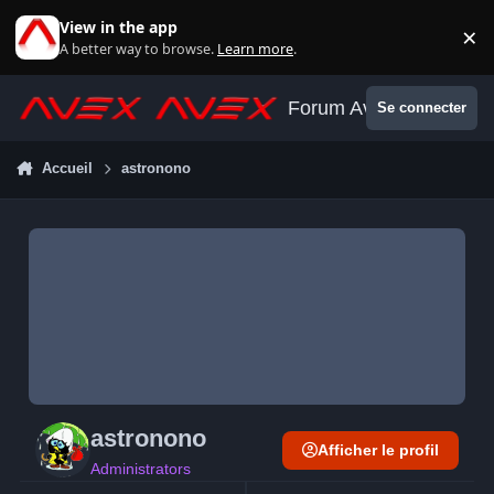
Aller au contenu
View in the app
×
Di
A better way to browse.
Learn more
.
Forum Avex
Se connecter
Accueil
astronono
astronono
Afficher le profil
Administrators