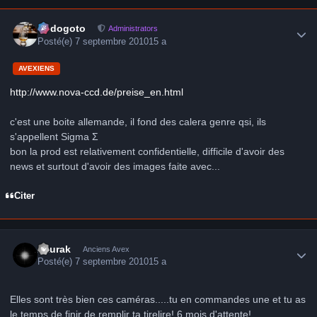
Author stats
frédogoto
Administrators
Posté(e)
7 septembre 2010
15 a
AVEXIENS
http://www.nova-ccd.de/preise_en.html
c'est une boite allemande, il fond des calera genre qsi, ils
s'appellent Sigma Σ
bon la prod est relativement confidentielle, difficile d'avoir des
news et surtout d'avoir des images faite avec...
Citer
Author stats
Zaurak
Anciens Avex
Posté(e)
7 septembre 2010
15 a
Elles sont très bien ces caméras.....tu en commandes une et tu as
le temps de finir de remplir ta tirelire! 6 mois d'attente!