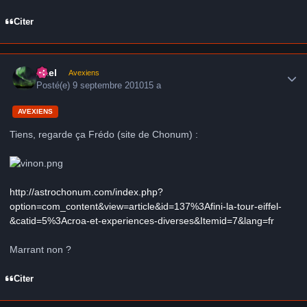
Citer
Author stats
Axel
Avexiens
Posté(e)
9 septembre 2010
15 a
AVEXIENS
Tiens, regarde ça Frédo (site de Chonum) :
http://astrochonum.com/index.php?
option=com_content&view=article&id=137%3Afini-la-tour-eiffel-
&catid=5%3Acroa-et-experiences-diverses&Itemid=7&lang=fr
Marrant non ?
Citer