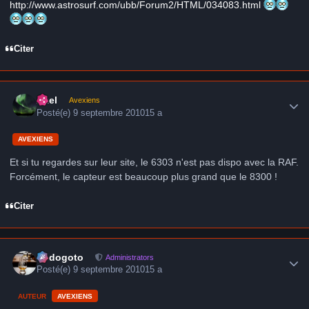
http://www.astrosurf.com/ubb/Forum2/HTML/034083.html
Citer
Author stats
Axel
Avexiens
Posté(e)
9 septembre 2010
15 a
AVEXIENS
Et si tu regardes sur leur site, le 6303 n'est pas dispo avec la RAF.
Forcément, le capteur est beaucoup plus grand que le 8300 !
Citer
Author stats
frédogoto
Administrators
Posté(e)
9 septembre 2010
15 a
AUTEUR
AVEXIENS