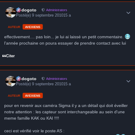
Author stats
frédogoto
Administrators
Posté(e)
9 septembre 2010
15 a
AUTEUR
AVEXIENS
effectivement.... pas loin... je lui ai laissé un petit commentaire.
l'année prochaine on poura essayer de prendre contact avec lui
Citer
Author stats
frédogoto
Administrators
Posté(e)
9 septembre 2010
15 a
AUTEUR
AVEXIENS
pour en revenir aux caméra Sigma il y a un détail qui doit éveiller
notre attention : les capteur sont interchangeable au sein d'une
meme famille KAK ou KAI !!!!
ceci est vérifié voir le poste AS :