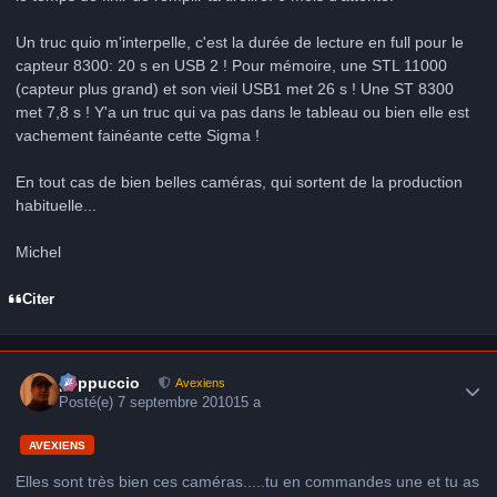
Un truc quio m'interpelle, c'est la durée de lecture en full pour le
capteur 8300: 20 s en USB 2 ! Pour mémoire, une STL 11000
(capteur plus grand) et son vieil USB1 met 26 s ! Une ST 8300
met 7,8 s ! Y'a un truc qui va pas dans le tableau ou bien elle est
vachement fainéante cette Sigma !
En tout cas de bien belles caméras, qui sortent de la production
habituelle...
Michel
Citer
Author stats
peppuccio
Avexiens
Posté(e)
7 septembre 2010
15 a
AVEXIENS
Elles sont très bien ces caméras.....tu en commandes une et tu as