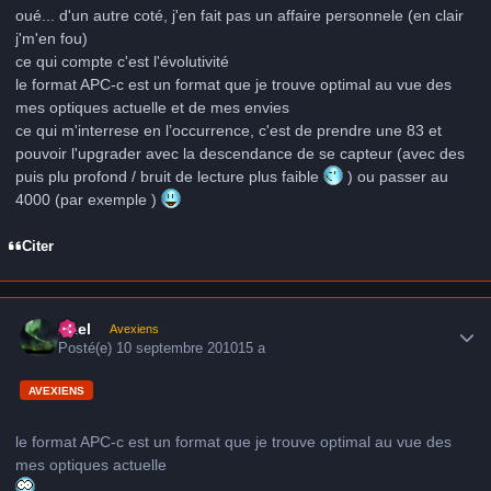
oué... d'un autre coté, j'en fait pas un affaire personnele (en clair
j'm'en fou)
ce qui compte c'est l'évolutivité
le format APC-c est un format que je trouve optimal au vue des
mes optiques actuelle et de mes envies
ce qui m'interrese en l’occurrence, c'est de prendre une 83 et
pouvoir l'upgrader avec la descendance de se capteur (avec des
puis plu profond / bruit de lecture plus faible
) ou passer au
4000 (par exemple )
Citer
Author stats
Axel
Avexiens
Posté(e)
10 septembre 2010
15 a
AVEXIENS
le format APC-c est un format que je trouve optimal au vue des
mes optiques actuelle