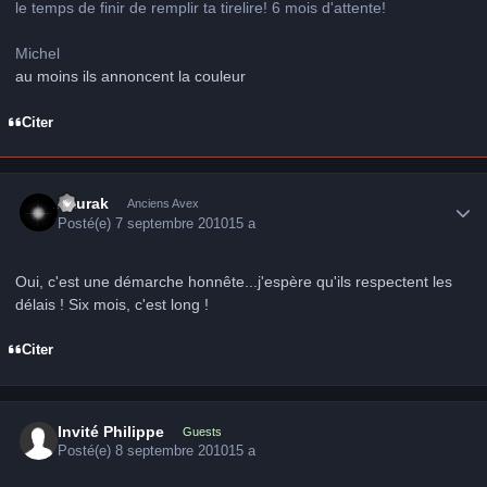
le temps de finir de remplir ta tirelire! 6 mois d'attente!
Michel
au moins ils annoncent la couleur
Citer
Author stats
Zaurak
Anciens Avex
Posté(e)
7 septembre 2010
15 a
Oui, c'est une démarche honnête...j'espère qu'ils respectent les
délais ! Six mois, c'est long !
Citer
Invité Philippe
Guests
Posté(e)
8 septembre 2010
15 a