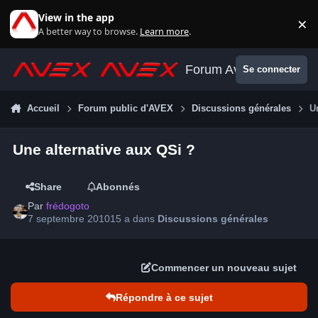
Aller au contenu
View in the app
×
Di
A better way to browse.
Learn more
.
Forum Avex
Se connecter
Accueil
Forum public d'AVEX
Discussions générales
U
Une alternative aux QSi ?
Share
Abonnés
Par
frédogoto
7 septembre 2010
15 a
dans
Discussions générales
Commencer un nouveau sujet
Répondre à ce sujet