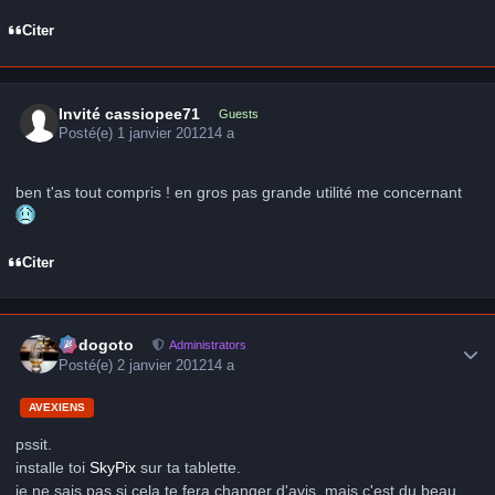
Citer
Invité cassiopee71
Guests
Posté(e)
1 janvier 2012
14 a
ben t'as tout compris ! en gros pas grande utilité me concernant
Citer
Author stats
frédogoto
Administrators
Posté(e)
2 janvier 2012
14 a
AVEXIENS
pssit.
installe toi
SkyPix
sur ta tablette.
je ne sais pas si cela te fera changer d'avis, mais c'est du beau