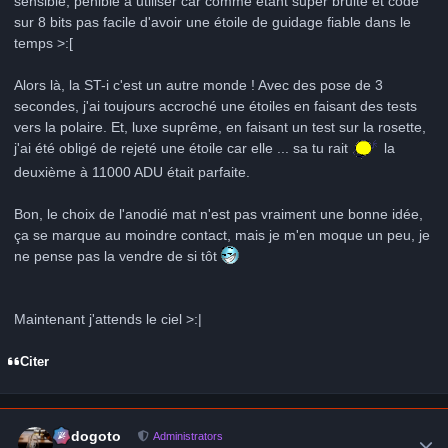
sensible, pénible à utiliser car comme étant super bruité et codé
sur 8 bits pas facile d'avoir une étoile de guidage fiable dans le
temps >:[
Alors là, la ST-i c'est un autre monde ! Avec des pose de 3
secondes, j'ai toujours accroché une étoiles en faisant des tests
vers la polaire. Et, luxe suprême, en faisant un test sur la rosette,
j'ai été obligé de rejeté une étoile car elle ... sa tu rait
la
deuxième à 11000 ADU était parfaite.
Bon, le choix de l'anodié mat n'est pas vraiment une bonne idée,
ça se marque au moindre contact, mais je m'en moque un peu, je
ne pense pas la vendre de si tôt
Maintenant j'attends le ciel >:|
Citer
Author stats
frédogoto
Administrators