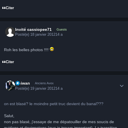
Citer
Invité cassiopee71
Guests
Posté(e)
18 janvier 2012
14 a
Roh les belles photos !!!!
Citer
Author stats
Obiwan
Anciens Avex
Posté(e)
19 janvier 2012
14 a
on est blasé? le moindre petit truc devient du banal???
Salut,
non pas blasé, j'essaye de me dépatouiller de mes soucis de
guidage et devignetage (que je trouve important). La transition