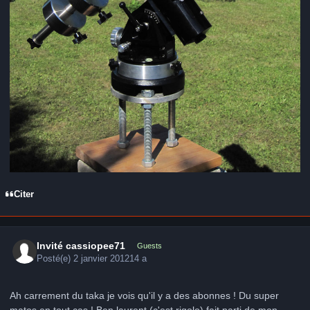
Citer
Invité cassiopee71
Guests
Posté(e)
2 janvier 2012
14 a
Ah carrement du taka je vois qu'il y a des abonnes ! Du super
matos en tout cas ! Ben laurent (c'est rigolo) fait parti de mon