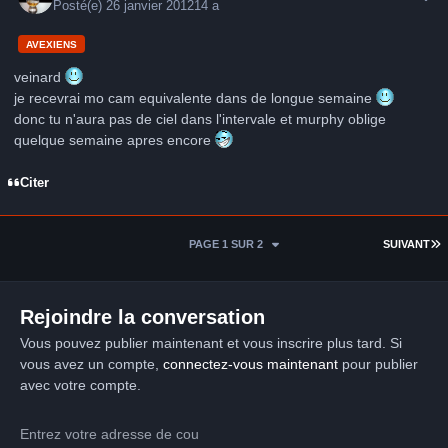
Posté(e)
26 janvier 2012
14 a
AVEXIENS
veinard
je recevrai mo cam equivalente dans de longue semaine
donc tu n'aura pas de ciel dans l'intervale et murphy oblige
quelque semaine apres encore
Citer
D
PAGE 1 SUR 2
SUIVANT
Rejoindre la conversation
Vous pouvez publier maintenant et vous inscrire plus tard. Si
vous avez un compte,
connectez-vous maintenant
pour publier
avec votre compte.