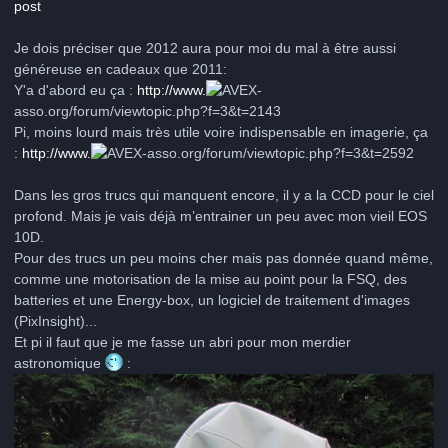
post
Je dois préciser que 2012 aura pour moi du mal à être aussi
généreuse en cadeaux que 2011:
Y'a d'abord eu ça :
http://www.
-
asso.org/forum/viewtopic.php?f=3&t=2143
Pi, moins lourd mais très utile voire indispensable en imagerie, ça
:
http://www.
-asso.org/forum/viewtopic.php?f=3&t=2592
Dans les gros trucs qui manquent encore, il y a la CCD pour le ciel
profond. Mais je vais déjà m’entrainer un peu avec mon vieil EOS
10D.
Pour des trucs un peu moins cher mais pas donnée quand même,
comme une motorisation de la mise au point pour la FSQ, des
batteries et une Energy-box, un logiciel de traitement d'images
(PixInsight)...
Et pi il faut que je me fasse un abri pour mon merdier
astronomique
: