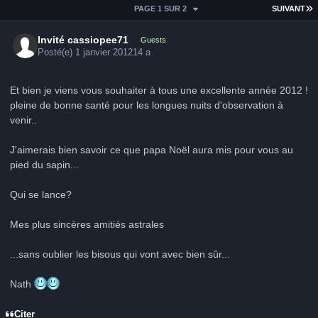
D
PAGE 1 SUR 2
SUIVANT
Invité cassiopee71
Guests
Posté(e)
1 janvier 2012
14 a
Et bien je viens vous souhaiter à tous une excellente année 2012 !
pleine de bonne santé pour les longues nuits d'observation à
venir..
J'aimerais bien savoir ce que papa Noël aura mis pour vous au
pied du sapin...
Qui se lance?
Mes plus sincères amitiés astrales
...sans oublier les bisous qui vont avec bien sûr...
Nath
Citer