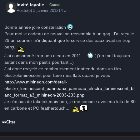
Invité fayolle
Guests
Posté(e)
3 janvier 2012
14 a
Bonne année jolie constellation
Pour moi le cadeau de nouvel an ressemble à un gag. J'ai reçu le
29 un courrier m'indiquant que le service des eaux avait un trop
perçu
J'ai consommé trop peu d'eau en 2011 ...
( j'en met toujours
autant dans mon pastis pourtant...)
J'ai donc recyclé ce remboursement inattendu dans un film
élèctroluminescent pour faire mes flats quand je veux
http://www.minineon.com/detail-
electro_luminescent_panneaux_panneau_electro_luminescent_bl
anc_format_a3_minineon-2003-233.php
Je n'ai pas de takotak,mais bon, je me console avec ma lulu de 80
en carbone et PO feathertouch....
Citer
Author stats