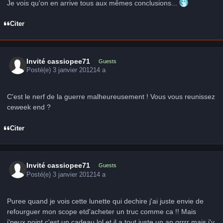
Je vois qu'on en arrive tous aux mêmes conclusions...
Citer
Invité cassiopee71
Guests
Posté(e)
3 janvier 2012
14 a
C'est le nerf de la guerre malheureusement ! Vous vous reunissez
ceweek end ?
Citer
Invité cassiopee71
Guests
Posté(e)
3 janvier 2012
14 a
Puree quand je vois cette lunette qui dechire j'ai juste envie de
refourguer mon scope etd'acheter un truc comme ca !! Mais
j'peux point c'est un cadeau lol et il a tout juste un an grrrr mais j'y