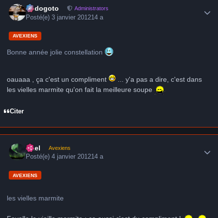
frédogoto
Administrators
Posté(e)
3 janvier 2012
14 a
AVEXIENS
Bonne année jolie constellation
oauaaa , ça c'est un compliment
... y'a pas a dire, c'est dans
les vielles marmite qu'on fait la meilleure soupe
Citer
Author stats
Axel
Avexiens
Posté(e)
4 janvier 2012
14 a
AVEXIENS
les vielles marmite