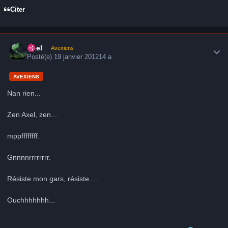
Citer
Author stats
Axel
Avexiens
Posté(e)
19 janvier 2012
14 a
AVEXIENS
Nan rien...
Zen Axel, zen...
mppffffffff.
Gnnnnrrrrrrrr.
Résiste mon gars, résiste.....
Ouchhhhhhh...