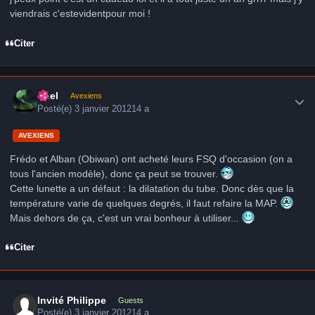
viendrais c'estevidentpour moi !
Citer
Author stats
Axel
Avexiens
Posté(e)
3 janvier 2012
14 a
AVEXIENS
Frédo et Alban (Obiwan) ont acheté leurs FSQ d'occasion (on a
tous l'ancien modèle), donc ça peut se trouver.
Cette lunette a un défaut : la dilatation du tube. Donc dès que la
température varie de quelques degrés, il faut refaire la MAP.
Mais dehors de ça, c'est un vrai bonheur à utiliser...
Citer
Invité Philippe
Guests
Posté(e)
3 janvier 2012
14 a