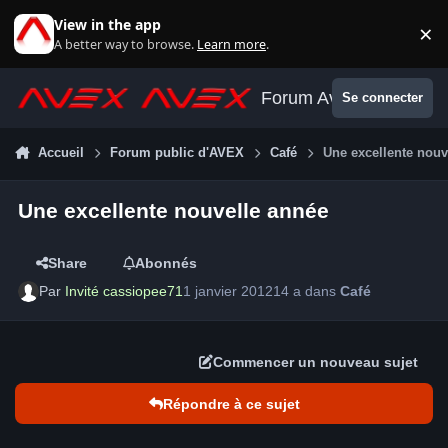
Aller au contenu
View in the app
×
Di
A better way to browse.
Learn more
.
Forum Avex
Se connecter
Accueil
Forum public d'AVEX
Café
Une excellente nouv
Une excellente nouvelle année
Share
Abonnés
Par
Invité cassiopee71
1 janvier 2012
14 a
dans
Café
Commencer un nouveau sujet
Répondre à ce sujet