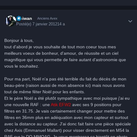
Author stats
Obiwan
Anciens Avex
Posté(e)
7 janvier 2012
14 a
Bonjour à tous,
tout d'abord je vous souhaite de tout mon coeur tous mes
meilleurs voeux de bonheur, d'amour, de réussite et un ciel
magnifique qui vous permette de faire autant d'astronomie que
vous le souhaitez.
Pour ma part, Noël n'a pas été terrible du fait du décès de mon
beau-père (raison aussi de mon absence ici) mais nous avons
tout de même fêter Noël pour les enfants.
Et le père Noël a été plutôt sympathique avec moi puisque j'ai eu
une nouvelle RAF : une
Atik EFW2
avec ses 9 positions pour
filtres en 31.75. Je vais certainement changer pour mettre des
filtres en 36mm plus en adéquation avec mon capteur et surtout
avec la distance au capteur. J'ai donc fait faire une pièce spéciale
chez Axis (Emmanuel Mallart) pour visser directement en M54 la
RAF sur le DO MMOAG. Je vous montrerez ça bientôt en photo.