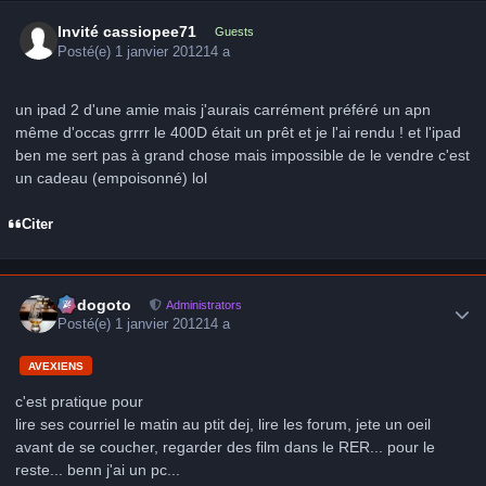
Invité cassiopee71
Guests
Posté(e)
1 janvier 2012
14 a
un ipad 2 d'une amie mais j'aurais carrément préféré un apn
même d'occas grrrr le 400D était un prêt et je l'ai rendu ! et l'ipad
ben me sert pas à grand chose mais impossible de le vendre c'est
un cadeau (empoisonné) lol
Citer
Author stats
frédogoto
Administrators
Posté(e)
1 janvier 2012
14 a
AVEXIENS
c'est pratique pour
lire ses courriel le matin au ptit dej, lire les forum, jete un oeil
avant de se coucher, regarder des film dans le RER... pour le
reste... benn j'ai un pc...