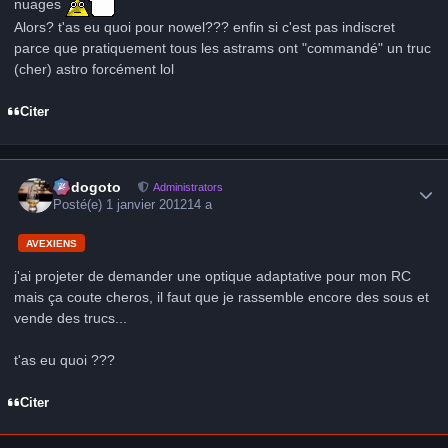
nuages
Alors? t'as eu quoi pour nowel??? enfin si c'est pas indiscret
parce que pratiquement tous les astrams ont "commandé" un truc
(cher) astro forcément lol
Citer
Author stats
frédogoto
Administrators
Posté(e)
1 janvier 2012
14 a
AVEXIENS
j'ai projeter de demander une optique adaptative pour mon RC
mais ça coute cheros, il faut que je rassemble encore des sous et
vende des trucs...
t'as eu quoi ???
Citer