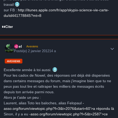
travail
sur FB :
http://itunes.apple.com/fr/app/skypix-science-vie-carte-
du/id441778845?mt=8
Citer
Author stats
Axel
Avexiens
Posté(e)
2 janvier 2012
14 a
AVEXIENS
Excellente année à toi aussi.
Pour les cadox de Nowel, des réponses ont déjà été dispersées
dans certains messages du forum, mais j'imagine bien que tu ne
peux pas tout lire et rattraper les milliers de messages écrits
depuis ton arrivée parmi nous.
Alors je t'aide un peu :
Laurent, alias Toto les baloches, alias Felopaul
-
asso.org/forum/viewtopic.php?f=3&t=2076&start=60'>a répondu là
Sinon, il y a eu
-asso.org/forum/viewtopic.php?f=5&t=2587'>ce