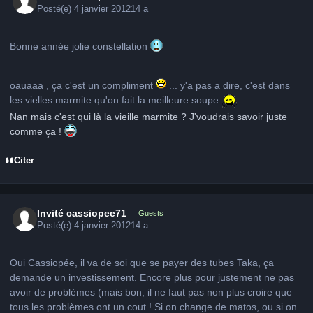
Posté(e)
4 janvier 2012
14 a
Bonne année jolie constellation
oauaaa , ça c'est un compliment
... y'a pas a dire, c'est dans
les vielles marmite qu'on fait la meilleure soupe
Nan mais c'est qui là la vieille marmite ? J'voudrais savoir juste
comme ça !
Citer
Invité cassiopee71
Guests
Posté(e)
4 janvier 2012
14 a
Oui Cassiopée, il va de soi que se payer des tubes Taka, ça
demande un investissement. Encore plus pour justement ne pas
avoir de problèmes (mais bon, il ne faut pas non plus croire que
tous les problèmes ont un cout ! Si on change de matos, ou si on