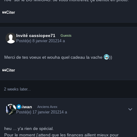
Citer
Invité cassiopee71
Guests
Posté(e)
8 janvier 2012
14 a
Merci de tes voeux et wouha quel cadeau la vache
))
Citer
2 weeks later...
Author stats
Obiwan
Anciens Avex
Posté(e)
17 janvier 2012
14 a
heu ... y'a rien de spécial.
Pour le moment j'attend que les finances aillent mieux pour