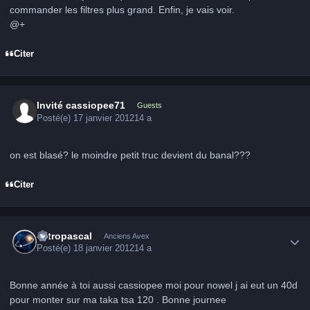
commander les filtres plus grand. Enfin, je vais voir.
@+
Citer
Invité cassiopee71
Guests
Posté(e)
17 janvier 2012
14 a
on est blasé? le moindre petit truc devient du banal???
Citer
Author stats
astropascal
Anciens Avex
Posté(e)
18 janvier 2012
14 a
Bonne année à toi aussi cassiopee moi pour nowel j ai eut un 40d
pour monter sur ma taka tsa 120 . Bonne journee