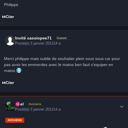
Philippe
Citer
Invité cassiopee71
Guests
Posté(e)
3 janvier 2012
14 a
Merci philippe mais oublie de souhaiter plein sous sous car pour
pas avoir les emmerdes avec le matos ben faut s'equiper en
matos
Citer
Author stats
Axel
Avexiens
Posté(e)
3 janvier 2012
14 a
AVEXIENS