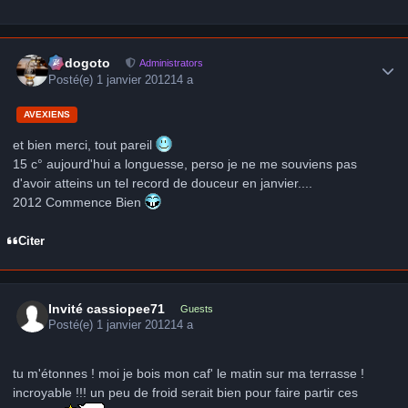
Author stats
frédogoto
Administrators
Posté(e)
1 janvier 2012
14 a
AVEXIENS
et bien merci, tout pareil
15 c° aujourd'hui a longuesse, perso je ne me souviens pas
d'avoir atteins un tel record de douceur en janvier....
2012 Commence Bien
Citer
Invité cassiopee71
Guests
Posté(e)
1 janvier 2012
14 a
tu m'étonnes ! moi je bois mon caf' le matin sur ma terrasse !
incroyable !!! un peu de froid serait bien pour faire partir ces