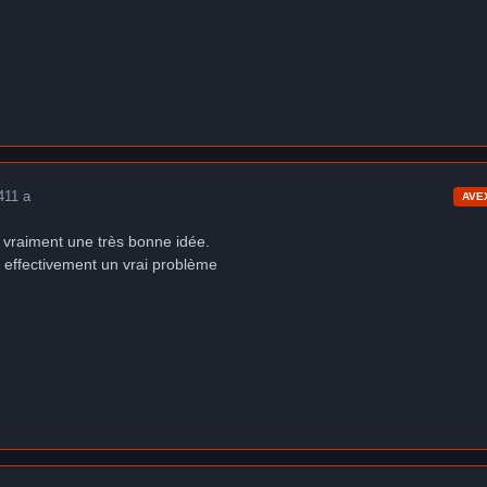
4
11 a
AVE
t vraiment une très bonne idée.
 effectivement un vrai problème