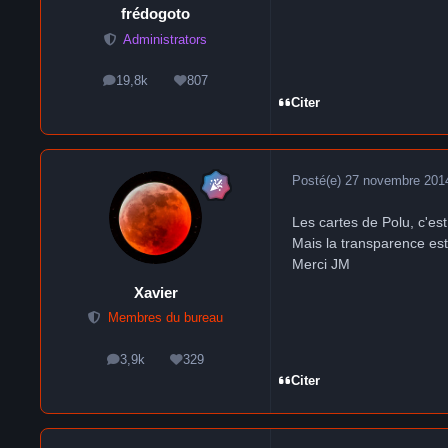
frédogoto
Administrators
19,8k
807
messages
Réputation
Citer
Posté(e)
27 novembre 201
Les cartes de Polu, c'es
Mais la transparence est
Merci JM
Xavier
Membres du bureau
3,9k
329
messages
Réputation
Citer