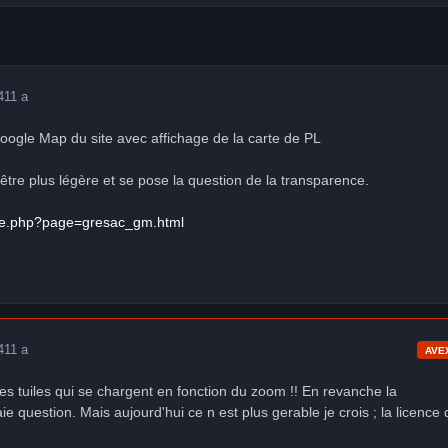
4
11 a
oogle Map du site avec affichage de la carte de PL
-être plus légère et se pose la question de la transparence.
rame.php?page=gresac_gm.html
4
11 a
AVE
es tuiles qui se chargent en fonction du zoom !! En revanche la
e question. Mais aujourd'hui ce n est plus gerable je crois ; la licence 