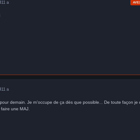
4
11 a
AVE
i
4
11 a
 pour demain. Je m'occupe de ça dès que possible... De toute façon je 
t faire une MAJ.