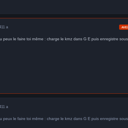
4
11 a
AVE
 tu peux le faire toi même : charge le kmz dans G E puis enregistre sou
4
11 a
 tu peux le faire toi même : charge le kmz dans G E puis enregistre sou