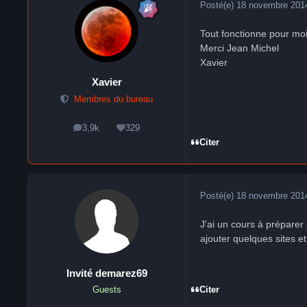
Posté(e)
18 novembre 201
Tout fonctionne pour mo
Merci Jean Michel
Xavier
Xavier
Membres du bureau
3,9k
329
messages
Réputation
Citer
Posté(e)
18 novembre 201
J'ai un cours à préparer
ajouter quelques sites e
Invité demarez69
Citer
Guests