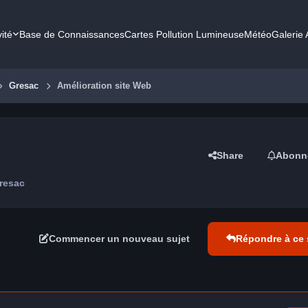
vité
Base de Connaissances
Cartes Pollution Lumineuse
Météo
Galerie
Gresac
Amélioration site Web
Share
Abonn
resac
Commencer un nouveau sujet
Répondre à ce 