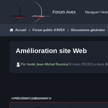
Aller au contenu
Forum Avex
Naviguer
Acti
Accueil
Forum public d'AVEX
Discussions générales
Amélioration site Web
Par
Invité Jean-Michel Ruscica
26 mars 2013
13 a
dans
G
PREMIÈRE PAGE
DERNIÈRE PAGE
PRÉCÉDENT
1
2
3
4
5
SUIVANT