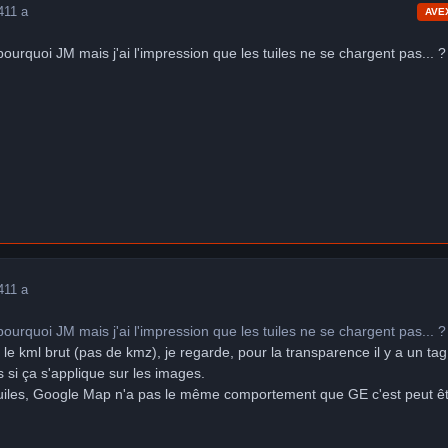
4
11 a
AVE
s pourquoi JM mais j'ai l'impression que les tuiles ne se chargent pas... ?
4
11 a
s pourquoi JM mais j'ai l'impression que les tuiles ne se chargent pas... ?
le kml brut (pas de kmz), je regarde, pour la transparence il y a un tag
s si ça s'applique sur les images.
tuiles, Google Map n'a pas le même comportement que GE c'est peut ê