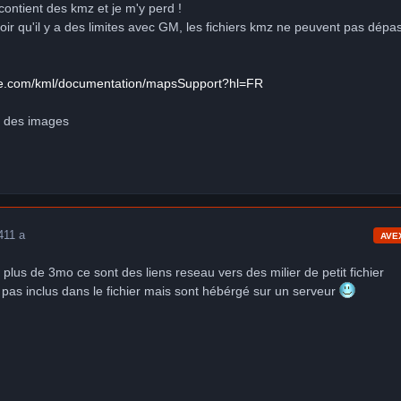
contient des kmz et je m'y perd !
voir qu'il y a des limites avec GM, les fichiers kmz ne peuvent pas dépa
gle.com/kml/documentation/mapsSupport?hl=FR
té des images
4
11 a
AVE
plus de 3mo ce sont des liens reseau vers des milier de petit fichier
t pas inclus dans le fichier mais sont hébérgé sur un serveur