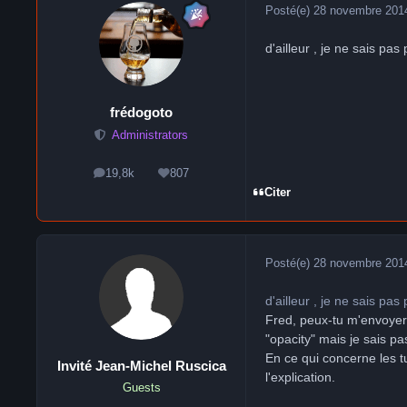
Posté(e)
28 novembre 201
d'ailleur , je ne sais pa
frédogoto
Administrators
19,8k
807
messages
Réputation
Citer
Posté(e)
28 novembre 201
d'ailleur , je ne sais pa
Fred, peux-tu m'envoyer 
"opacity" mais je sais pa
En ce qui concerne les 
Invité Jean-Michel Ruscica
l'explication.
Guests