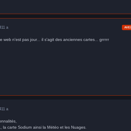
4
11 a
AVE
te web n'est pas jour... il s'agit des anciennes cartes... grrrrr
4
11 a
onnalités,
L, la carte Sodium ainsi la Météo et les Nuages.