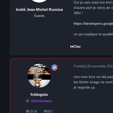
Oui je sais mais ton kml 
d'autre part je viens de 
Invité Jean-Michel Ruscica
3Mo !
Guests
https://developers.goo
ce qui explique la quali
Citer
Posté(e)
28 novembre 201
non mon kmz ne fait pas 
les fichier image ne son
je regarde ça
frédogoto
Administrators
19,8k
807
messages
Réputation