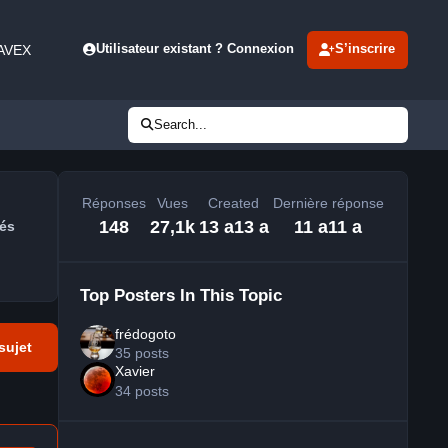
 AVEX
Utilisateur existant ? Connexion
S’inscrire
Search...
Réponses
Vues
Created
Dernière réponse
148
27,1k
13 a
13 a
11 a
11 a
és
Top Posters In This Topic
frédogoto
sujet
35 posts
Xavier
34 posts