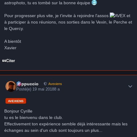
astrophoto, tu es tombé sur la bonne équipe
Pour progresser plus vite, je t'invite à rejoindre l'assos
et
à participer à nos réunions, nos sorties dans le Vexin, le Perche et
le Quercy.
A bientôt
Xavier
Citer
Author stats
peppuccio
Avexiens
Posté(e)
19 mai 2018
8 a
AVEXIENS
Bonjour Cyrille
tu es le bienvenu dans le club.
Effectivement ton expérience semble déjà intéressante mais les
échanges au sein d'un club sont toujours un plus...