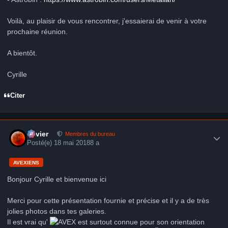
Voilà, au plaisir de vous rencontrer, j'essaierai de venir à votre
prochaine réunion.
A bientôt.
Cyrille
Citer
Author stats
Xavier
Membres du bureau
Posté(e)
18 mai 2018
8 a
AVEXIENS
Bonjour Cyrille et bienvenue ici
Merci pour cette présentation fournie et précise et il y a de très
jolies photos dans tes galeries.
Il est vrai qu'
est surtout connue pour son orientation