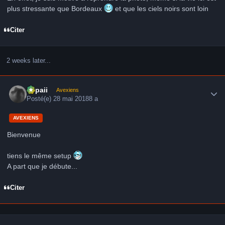
plus stressante que Bordeaux
et que les ciels noirs sont loin
Citer
2 weeks later...
Author stats
supaii
Avexiens
Posté(e)
28 mai 2018
8 a
AVEXIENS
Bienvenue
tiens le même setup
A part que je débute...
Citer