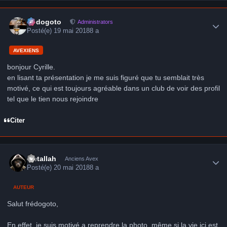
Author stats
frédogoto
Administrators
Posté(e)
19 mai 2018
8 a
AVEXIENS
bonjour Cyrille.
en lisant ta présentation je me suis figuré que tu semblait très
motivé, ce qui est toujours agréable dans un club de voir des profil
tel que le tien nous rejoindre
Citer
Author stats
Metallah
Anciens Avex
Posté(e)
20 mai 2018
8 a
AUTEUR
Salut frédogoto,
En effet, je suis motivé a reprendre la photo, même si la vie ici est