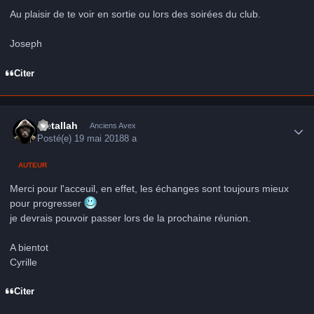
Au plaisir de te voir en sortie ou lors des soirées du club.
Joseph
Citer
Author stats
Metallah
Anciens Avex
Posté(e)
19 mai 2018
8 a
AUTEUR
Merci pour l'acceuil, en effet, les échanges sont toujours mieux
pour progresser
je devrais pouvoir passer lors de la prochaine réunion.
A bientot
Cyrille
Citer