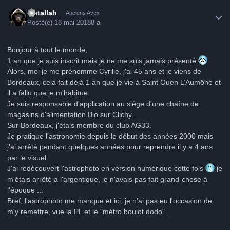
Author stats
Metallah
Anciens Avex
Posté(e)
18 mai 2018
8 a
Bonjour à tout le monde,
1 an que je suis inscrit mais je ne me suis jamais présenté
Alors, moi je me prénomme Cyrille, j'ai 45 ans et je viens de
Bordeaux, cela fait déjà 1 an que je vie à Saint Ouen L’Aumône et
il a fallu que je m'habitue.
Je suis responsable d'application au siège d'une chaîne de
magasins d'alimentation Bio sur Clichy.
Sur Bordeaux, j'étais membre du club AG33.
Je pratique l'astronomie depuis le début des années 2000 mais
j'ai arrêté pendant quelques années pour reprendre il y a 4 ans
par le visuel.
J'ai redécouvert l'astrophoto en version numérique cette fois
je
m'étais arrêté a l'argentique, je n'avais pas fait grand-chose à
l'époque ...
Bref, l'astrophoto me manque et ici, je n'ai pas eu l'occasion de
m'y remettre, vue la PL et le "métro boulot dodo" ...