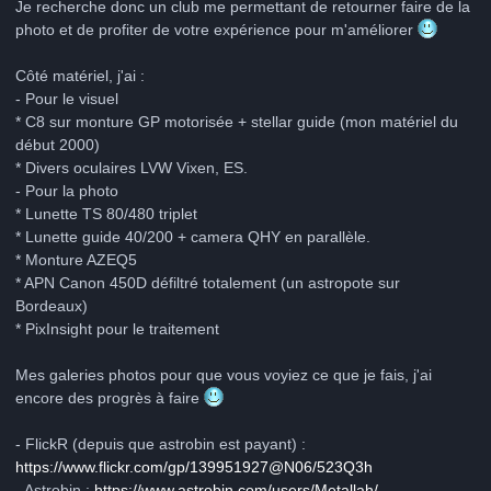
Je recherche donc un club me permettant de retourner faire de la
photo et de profiter de votre expérience pour m'améliorer
Côté matériel, j'ai :
- Pour le visuel
* C8 sur monture GP motorisée + stellar guide (mon matériel du
début 2000)
* Divers oculaires LVW Vixen, ES.
- Pour la photo
* Lunette TS 80/480 triplet
* Lunette guide 40/200 + camera QHY en parallèle.
* Monture AZEQ5
* APN Canon 450D défiltré totalement (un astropote sur
Bordeaux)
* PixInsight pour le traitement
Mes galeries photos pour que vous voyiez ce que je fais, j'ai
encore des progrès à faire
- FlickR (depuis que astrobin est payant) :
https://www.flickr.com/gp/139951927@N06/523Q3h
- Astrobin :
https://www.astrobin.com/users/Metallah/