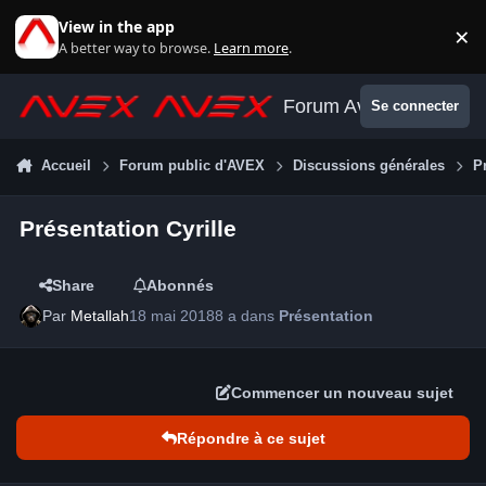
Aller au contenu
View in the app
×
Di
A better way to browse.
Learn more
.
Forum Avex
Se connecter
Accueil
Forum public d'AVEX
Discussions générales
P
Présentation Cyrille
Share
Abonnés
Par
Metallah
18 mai 2018
8 a
dans
Présentation
Commencer un nouveau sujet
Répondre à ce sujet