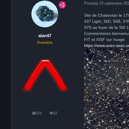
Posté(e)
23 septembre 20
Site de Chabestan le 17
437 Light, 36D, 56B, 37
A7S au foyer de la SW 1
Commentaires bienvenu
alan47
FIT et XISF sur nuage
Avexiens
https://www.avex-asso.
371
37
messages
Réputation