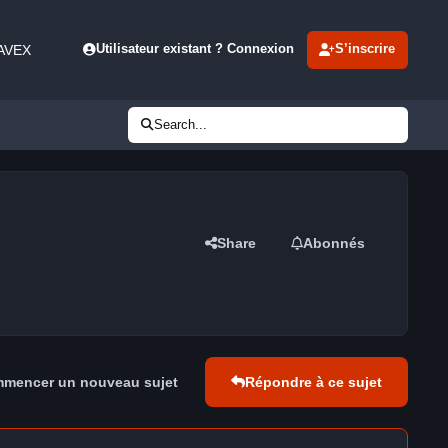
 AVEX
Utilisateur existant ? Connexion
S’inscrire
Search...
Share
Abonnés
mencer un nouveau sujet
Répondre à ce sujet