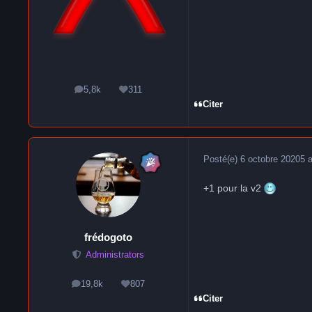
5,8k
311
messages
Réputation
Citer
Posté(e)
6 octobre 2020
5 
+1 pour la v2
frédogoto
Administrators
19,8k
807
messages
Réputation
Citer