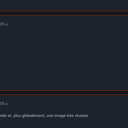
20
5 a
20
5 a
de et, plus globalement, une image très réussie.