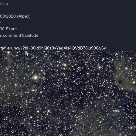
20
5 a
/09/2020 (Alpex)
F
00 Esprit
s comme d'habitude
org/filerun/wl/?id=9Od9n6j8z9vYagXls4QVdB78ju99Gy6y