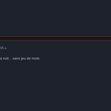
20
5 a
la nuit... sans jeu de mots.