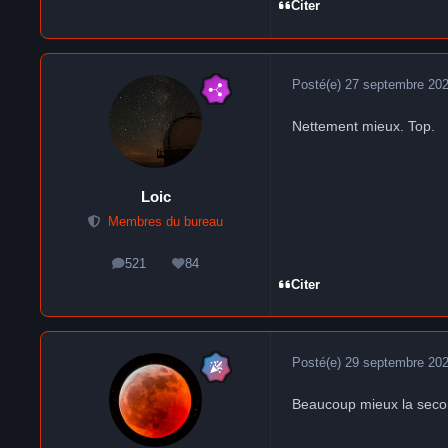
Citer
Posté(e)
27 septembre 20
Nettement mieux. Top.
Loic
Membres du bureau
521
84
messages
Réputation
Citer
Posté(e)
29 septembre 20
Beaucoup mieux la secon