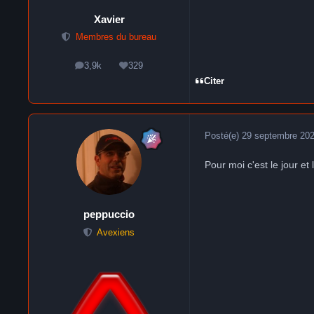
Xavier
Membres du bureau
3,9k
329
messages
Réputation
Citer
Posté(e)
29 septembre 20
Pour moi c'est le jour et 
peppuccio
Avexiens