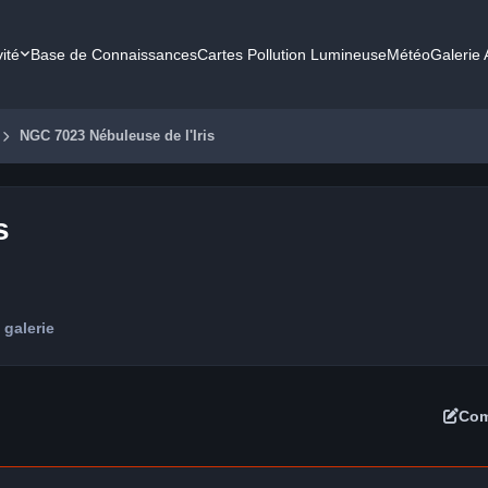
vité
Base de Connaissances
Cartes Pollution Lumineuse
Météo
Galerie
NGC 7023 Nébuleuse de l'Iris
s
 galerie
Com