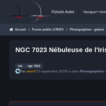
Aller au contenu
Forum Avex
Naviguer
Acti
Accueil
Forum public d'AVEX
Photographies - galerie
NGC 7023 Nébuleuse de l'Iri
iris
ngc 7023
Par
alan47
23 septembre 2020
5 a
dans
Photographies -