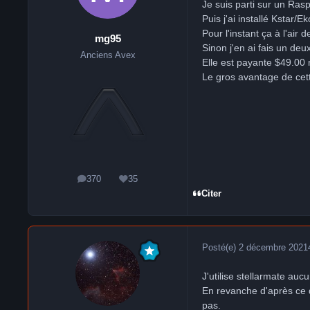
Je suis parti sur un Ra
Puis j'ai installé Kstar/E
Pour l'instant ça à l'air 
mg95
Sinon j'en ai fais un de
Anciens Avex
Elle est payante
$49.00 m
Le gros avantage de cette
370
35
messages
Réputation
Citer
Posté(e)
2 décembre 2021
J'utilise stellarmate auc
En revanche d'après ce qu
pas.