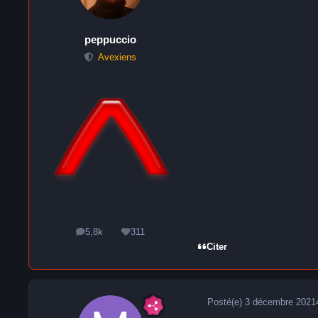
peppuccio
Avexiens
5,8k
311
messages
Réputation
Citer
Posté(e)
3 décembre 2021