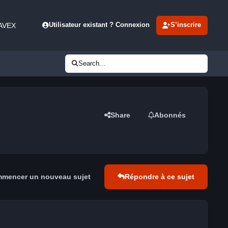
 AVEX
Utilisateur existant ? Connexion
S’inscrire
Search...
Share
Abonnés
mencer un nouveau sujet
Répondre à ce sujet