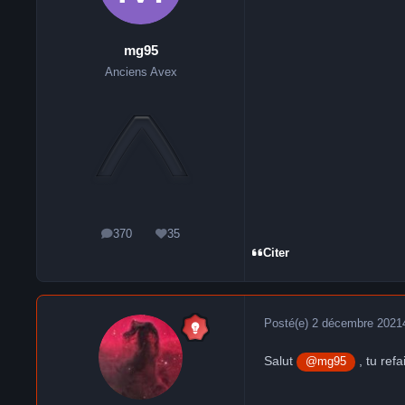
mg95
Anciens Avex
370
35
messages
Réputation
Citer
Posté(e)
2 décembre 2021
Salut
, tu refa
@mg95