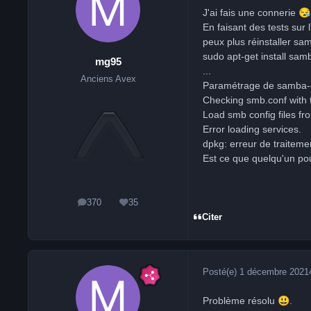
J'ai fais une connerie
😪
En faisant des tests sur
peux plus réinstaller sa
sudo apt-get install s
mg95
...
Anciens Avex
Paramétrage de samba-c
Checking smb.conf with 
Load smb config files f
Error loading services.
dpkg: erreur de traitem
Est ce que quelqu'un pou
370
35
messages
Réputation
Citer
Posté(e)
1 décembre 2021
Problème résolu
😃
.