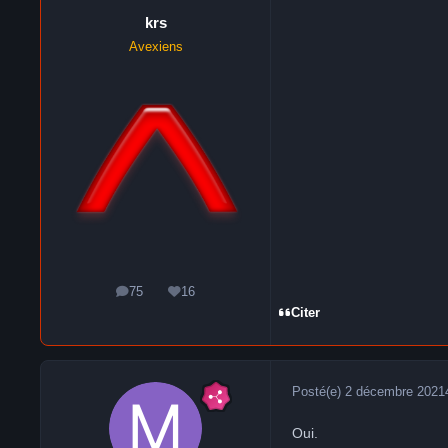
krs
Avexiens
75
16
messages
Réputation
Citer
Posté(e)
2 décembre 2021
Oui.