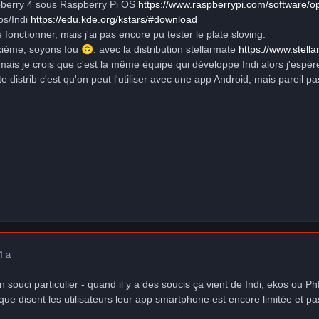
spberry 4 sous Raspberry Pi OS
https://www.raspberrypi.com/software/o
kos/Indi
https://edu.kde.org/kstars/#download
de fonctionner, mais j'ai pas encore pu tester le plate sloving.
uxième, soyons fou
🙃
. avec la distribution stellarmate
https://www.stell
ais je crois que c'est la même équipe qui développe Indi alors j'espère
 distrib c'est qu'on peut l'utiliser avec une app Android, mais pareil pa
4 a
un souci particulier - quand il y a des soucis ça vient de Indi, ekos ou 
e disent les utilisateurs leur app smartphone est encore limitée et pas 