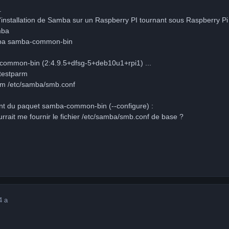
.
 l'installation de Samba sur un Raspberry PI tournant sous Raspberry Pi 
mba
amba samba-common-bin
ommon-bin (2:4.9.5+dfsg-5+deb10u1+rpi1) ...
testparm
rom /etc/samba/smb.conf
ent du paquet samba-common-bin (--configure) :
rrait me fournir le fichier /etc/samba/smb.conf de base ?
4 a