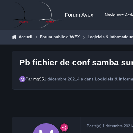
Aller au contenu
Forum Avex
Naviguer
Acti
Accueil
Forum public d'AVEX
Logiciels & informatiqu
Pb fichier de conf samba su
Par
mg95
1 décembre 2021
4 a
dans
Logiciels & inform
Posté(e)
1 décembre 2021