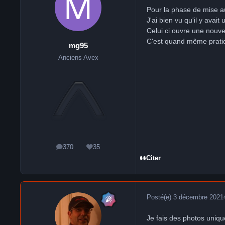
Pour la phase de mise a
J'ai bien vu qu'il y avait
Celui ci ouvre une nouve
C'est quand même pratiqu
mg95
Anciens Avex
370
35
messages
Réputation
Citer
Posté(e)
3 décembre 2021
Je fais des photos uniq