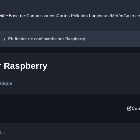
vité
Base de Connaissances
Cartes Pollution Lumineuse
Météo
Galerie
e
Pb fichier de conf samba sur Raspberry
r Raspberry
atique
Com
4 a