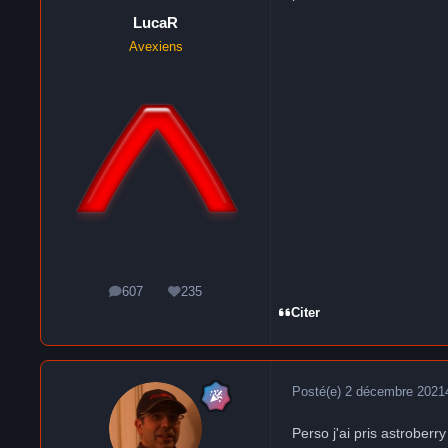
LucaR
Avexiens
607
235
messages
Réputation
Citer
Posté(e)
2 décembre 2021
Perso j'ai pris astroberr