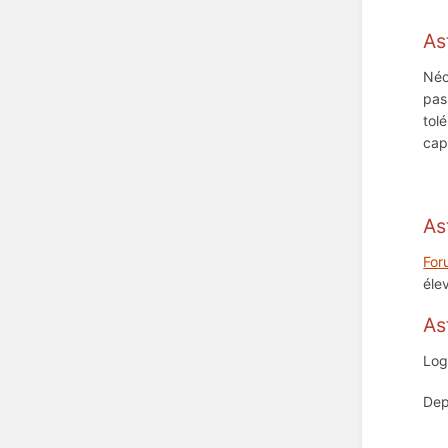
As
Néo
pas
tol
cap
As
For
éle
As
Log
Dep