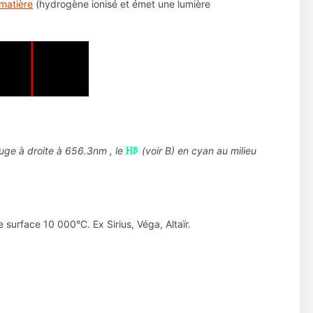
 matière
(hydrogène ionisé et émet une lumière
uge à droite à 656.3nm , le
(voir B) en cyan au milieu
 surface 10 000°C. Ex Sirius, Véga, Altaïr.