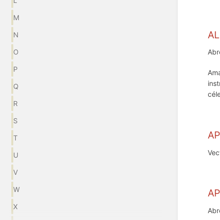
L
M
AL
N
O
Abr
P
Ama
ins
Q
cél
R
S
A
T
Vec
U
V
W
A
X
Abr