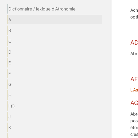
Dictionnaire / lexique d'Atronomie
Ach
opt
A
B
C
A
D
Abr
E
F
AF
G
L'A
H
A
I (i)
Abr
J
pos
éto
K
c'e