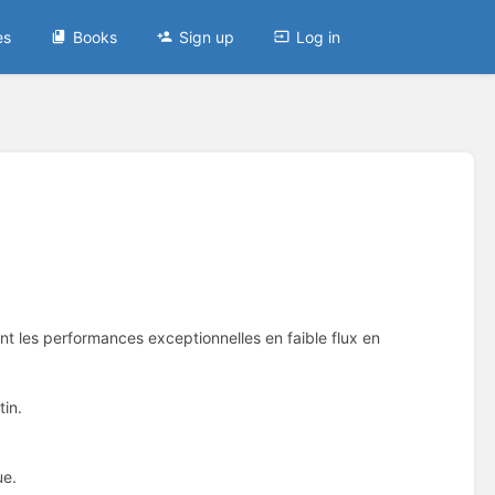
es
Books
Sign up
Log in
t les performances exceptionnelles en faible flux en
tin.
ue.