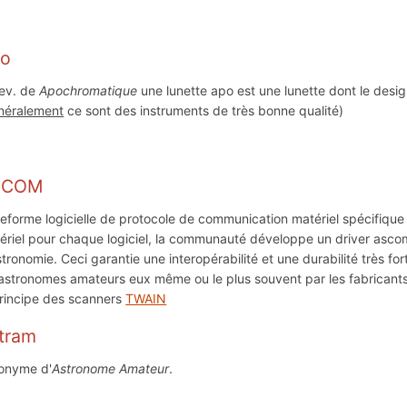
o
ev. de
Apochromatique
une lunette apo est une lunette dont le desi
néralement
ce sont des instruments de très bonne qualité)
SCOM
teforme logicielle de protocole de communication matériel spécifique 
ériel pour chaque logiciel, la communauté développe un driver ascom qu
stronomie. Ceci garantie une interopérabilité et une durabilité très f
 astronomes amateurs eux même ou le plus souvent par les fabricant
principe des scanners
TWAIN
tram
onyme d'
Astronome Amateur
.