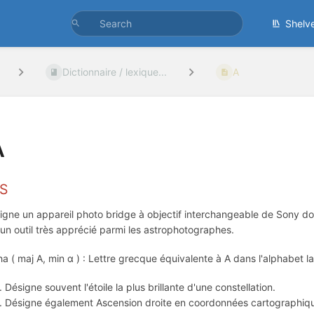
Shelv
Dictionnaire / lexique...
A
A
7S
igne un appareil photo bridge à objectif interchangeable de Sony don
t un outil très apprécié parmi les astrophotographes.
ha ( maj Α, min α ) : Lettre grecque équivalente à A dans l'alphabet la
Désigne souvent l'étoile la plus brillante d'une constellation.
Désigne également Ascension droite en coordonnées cartographiq