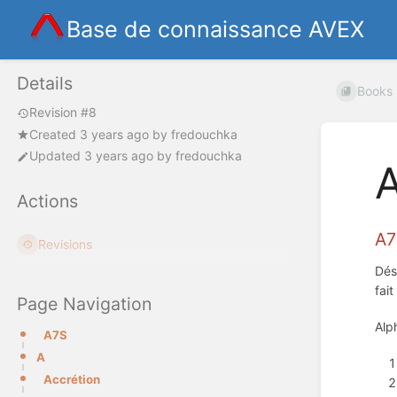
Base de connaissance AVEX
Details
Books
Revision #8
Created
3 years ago
by
fredouchka
Updated
3 years ago
by
fredouchka
Actions
A
Revisions
Dés
fai
Page Navigation
Alp
A7S
A
Accrétion