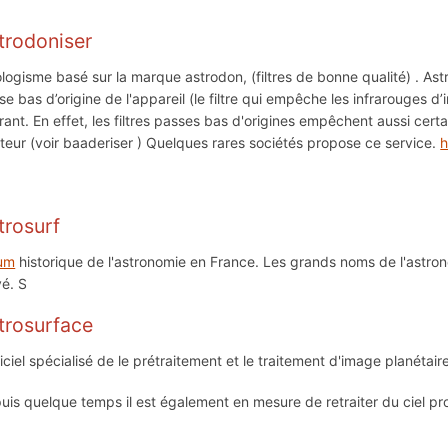
trodoniser
logisme basé sur la marque astrodon, (filtres de bonne qualité) . Astr
se bas d’origine de l'appareil (le filtre qui empêche les infrarouges d
érant. En effet, les filtres passes bas d'origines empêchent aussi cer
teur (voir baaderiser ) Quelques rares sociétés propose ce service.
h
trosurf
um
historique de l'astronomie en France. Les grands noms de l'astro
vé. S
trosurface
iciel spécialisé de le prétraitement et le traitement d'image planétaire 
uis quelque temps il est également en mesure de retraiter du ciel pr