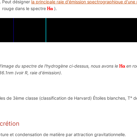
Peut désigner
la principale raie d'émission spectrographique d'une
rouge dans le spectre
).
 l'image du spectre de l'hydrogène ci-dessus, nous avons le
en ro
86.1nm (voir R, raie d'émission)
.
iles de 3ème classe (classification de Harvard) Étoiles blanches, T° de
crétion
ture et condensation de matière par attraction gravitationnelle.