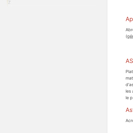
Z
Ap
Abr
(
gé
A
Pla
mat
d'a
les
le 
As
Acr