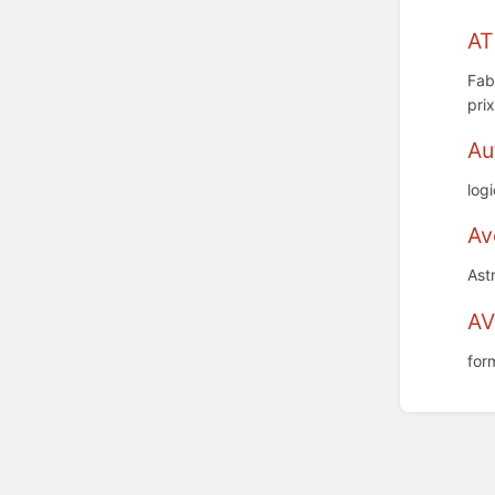
AT
Fab
pri
Au
log
Av
Ast
AV
for
Enter
section
select
mode