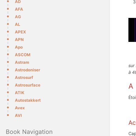
AD
AFA
AG
AL
APEX
APN
Apo
ASCOM
Astram
sur
Astrodoniser
à 4
Astrosurf
A
Astrosurface
ATIK
Éto
Autostakkert
Avex
AVI
Ac
Book Navigation
Cap