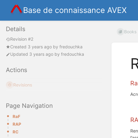
Base de connaissance AVEX
Details
Books
Revision #2
Created
3 years ago
by
fredouchka
Updated
3 years ago
by
fredouchka
Actions
R
Revisions
Acr
Page Navigation
RaF
R
RAP
Ren
RC
l’a