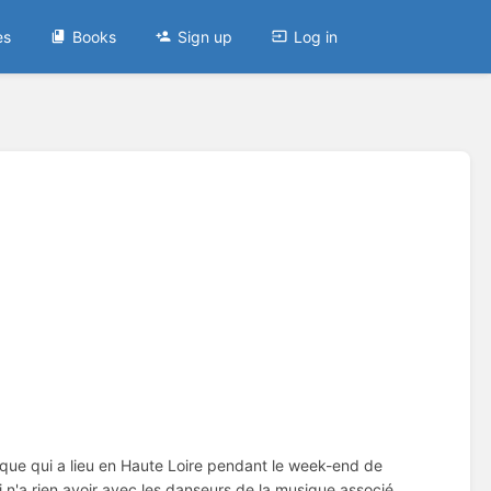
es
Books
Sign up
Log in
ue qui a lieu en Haute Loire pendant le week-end de
i n'a rien avoir avec les danseurs de la musique associé.