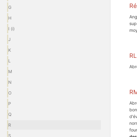
Ré
G
Ang
H
sup
I (i)
moy
J
K
RL
L
Abr
M
N
R
O
Abr
P
bon
Q
d'é
nor
R
fou
S
des