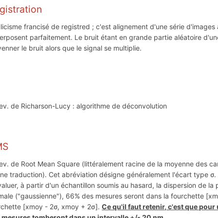
gistration
licisme francisé de registred ; c'est alignement d'une série d'images
erposent parfaitement. Le bruit étant en grande partie aléatoire d'un
enner le bruit alors que le signal se multiplie.
ev. de Richarson-Lucy : algorithme de déconvolution
MS
ev. de Root Mean Square (littéralement racine de la moyenne des ca
ne traduction). Cet abréviation désigne généralement l'écart type σ. W
valuer, à partir d'un échantillon soumis au hasard, la dispersion de la 
male ("gaussienne"), 66% des mesures seront dans la fourchette [xm
rchette [xmoy - 2σ, xmoy + 2σ].
Ce qu'il faut retenir, c'est que po
 mesures tomberont dans un intervalle +/- 20 nm.