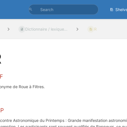
Shelv
Dictionnaire / lexique...
R
R
aF
onyme de Roue à Filtres.
AP
contre Astronomique du Printemps : Grande manifestation astronomiq
ssomption. Les participants sont souvent qualifiés de Rappeurs, ce qu