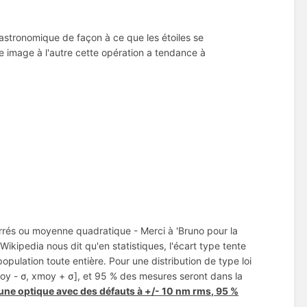
 astronomique de façon à ce que les étoiles se
e image à l'autre cette opération a tendance à
rrés ou moyenne quadratique - Merci à 'Bruno pour la
ikipedia nous dit qu'en statistiques, l'écart type tente
population toute entière. Pour une distribution de type loi
oy - σ, xmoy + σ], et 95 % des mesures seront dans la
ur une optique avec des défauts à +/- 10 nm rms, 95 %