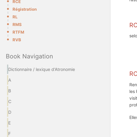
RCE
Régistration
RL
R
RMS
RTFM
sel
RVB
Book Navigation
Dictionnaire / lexique d'Atronomie
R
A
Ren
B
les
vis
C
pro
D
Elle
E
F