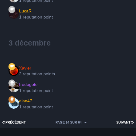
1 reputation point
LucaR
1 reputation point
3 décembre
Xavier
2 reputation points
frédogoto
1 reputation point
alan47
1 reputation point
PREMIÈRE PAGE
D
PRÉCÉDENT
PAGE 14 SUR 64
SUIVANT