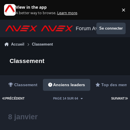
Aller au contenu
View in the app
×
Di
A better way to browse.
Learn more
.
Forum Avex
Se connecter
Accueil
Classement
Classement
Classement
Anciens leaders
Top des memb
PREMIÈRE PAGE
D
PRÉCÉDENT
PAGE 14 SUR 64
SUIVANT
8 janvier