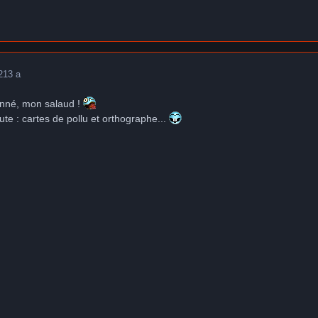
2
13 a
onné, mon salaud !
hute : cartes de pollu et orthographe...