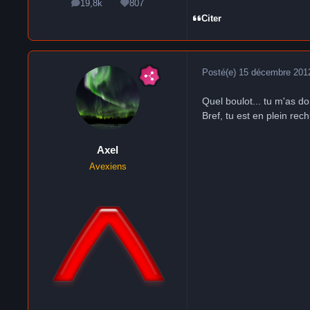
19,8k
807
messages
Réputation
Citer
Posté(e)
15 décembre 201
Quel boulot... tu m'as d
Bref, tu est en plein rec
Axel
Avexiens