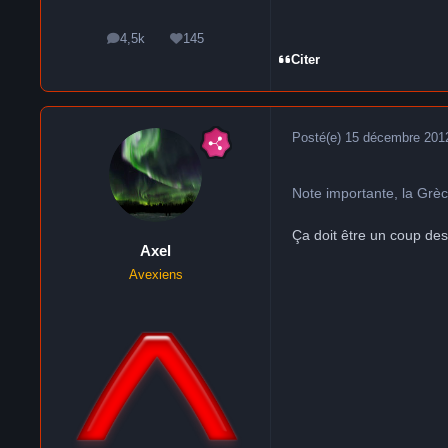
4,5k
145
messages
Réputation
Citer
Posté(e)
15 décembre 201
Note importante, la Grèc
Ça doit être un coup des
Axel
Avexiens