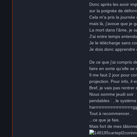
Donc après les avoir imp
sur la poignée de défor
Cela m'a pris la journée 
mais là, j'avoue que je g
La mort dans l’âme, je s
J'ai entre temps entend
Je le télécharge sans con
Je dois donc apprendre c
De ce que j'ai compris de
faire en sorte qu'elle s
Il me faut 2 jour pour 
projection. Pour info, il 
Bref, je vais pas rentrer
Nous somme jeudi soir : j
pendables : , le système 
harrrrrrrrrrrrrrrrrrrrrr
Tout à recommencer...
...ce que je fais.
Mais fort de mes tâtonne