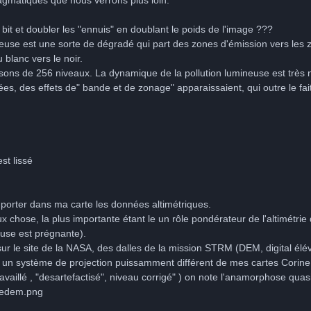
 bit et doubler les "ennuis" en doublant le poids de l'image ???
mineuse est une sorte de dégradé qui part des zones d'émission vers le
 blanc vers le noir.
osons de 256 niveaux. La dynamique de la pollution lumineuse est très 
es, des effets de" bande et de zonage" apparaissaient, qui outre le fait
st lissé
mporter dans ma carte les données altimétriques.
 chose, la plus importante étant le un rôle pondérateur de l'altimétrie 
euse est prégnante).
sur le site de la NASA, des dalles de la mission STRM (DEM, digital él
 un système de projection puissamment différent de mes cartes Corine.
vaillé , "desartefactisé", niveau corrigé" ) on note l'anamorphose quasi