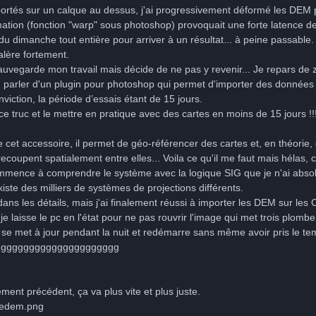
ortés sur un calque au dessus, j'ai progressivement déformé les DEM p
mation (fonction "warp" sous photoshop) provoquait une forte latence 
du dimanche tout entière pour arriver à un résultat... à peine passable.
alère fortement.
auvegarde mon travail mais décide de ne pas y revenir... Je repars de 
u parler d'un plugin pour photoshop qui permet d'importer des données
viction, la période d’essais étant de 15 jours.
e truc et le mettre en pratique avec des cartes en moins de 15 jours !!
 cet accessoire, il permet de géo-référencer des cartes et, en théorie, 
e recoupent spatialement entre elles... Voila ce qu'il me faut mais héla
commence à comprendre le système avec la logique SIG que je n'ai abs
existe des milliers de systèmes de projections différents.
 dans les détails, mais j'ai finalement réussi à importer les DEM sur les
e laisse le pc en l'état pour ne pas rouvrir l'image qui met trois plomb
se met à jour pendant la nuit et redémarre sans même avoir pris le temp
rrrggggggggggggggggggggggg
ment précédent, ça va plus vite et plus juste.