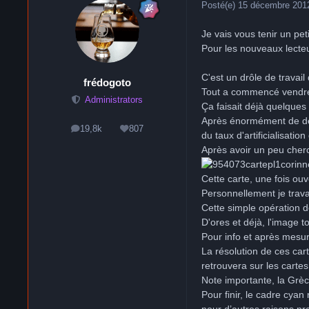
Posté(e)
15 décembre 201
Je vais vous tenir un pet
Pour les nouveaux lecte
C'est un drôle de travail
frédogoto
Tout a commencé vendred
Administrators
Ça faisait déjà quelques
Après énormément de déb
19,8k
807
messages
Réputation
du taux d'artificialisatio
Après avoir un peu cherché
Cette carte, une fois ouv
Personnellement je travai
Cette simple opération d
D'ores et déjà, l'image 
Pour info et après mesur
La résolution de ces car
retrouvera sur les cartes
Note importante, la Grèc
Pour finir, le cadre cyan 
pour d’autres raisons pr