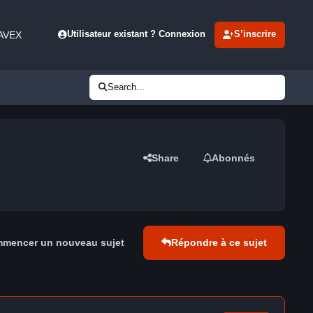
 AVEX
Utilisateur existant ? Connexion
S’inscrire
Search...
Share
Abonnés
mencer un nouveau sujet
Répondre à ce sujet