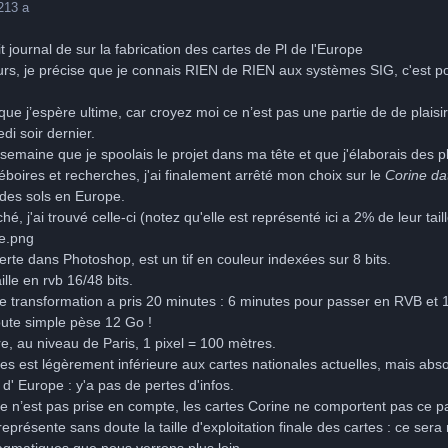
2
13 a
it journal de sur la fabrication des cartes de Pl de l'Europe
urs, je précise que je connais RIEN de RIEN aux systèmes SIG, c'est p
 que j’espère ultime, car croyez moi ce n’est pas une partie de de plaisir
i soir dernier.
 semaine que je spoolais le projet dans ma tête et que j'élaborais des p
oires et recherches, j'ai finalement arrêté mon choix sur le
Corine da
n des sols en Europe.
, j'ai trouvé celle-ci (notez qu'elle est représenté ici a 2% de leur taille
erte dans Photoshop, est un tif en couleur indexées sur 8 bits.
lle en rvb 16/48 bits.
e transformation a pris 20 minutes : 6 minutes pour passer en RVB et 
toute simple pèse 12 Go !
e, au niveau de Paris, 1 pixel = 100 mètres.
tes est légèrement inférieure aux cartes nationales actuelles, mais abs
 d' Europe : y'a pas de pertes d'infos.
e n’est pas prise en compte, les cartes Corine ne comportent pas ce p
représente sans doute la taille d'exploitation finale des cartes : ce sera 
agmatiques que nous verrons plus loin.