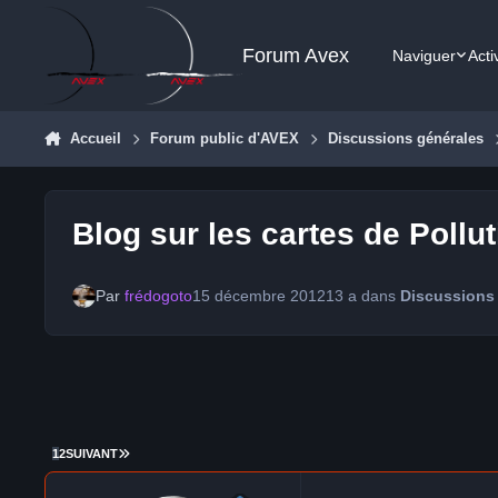
Aller au contenu
Forum Avex
Naviguer
Acti
Accueil
Forum public d'AVEX
Discussions générales
Blog sur les cartes de Poll
Par
frédogoto
15 décembre 2012
13 a
dans
Discussions
DERNIÈRE PAGE
1
2
SUIVANT