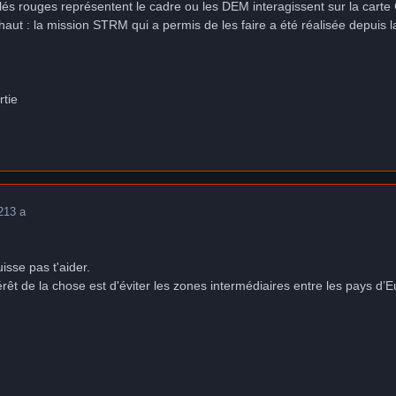
tillés rouges représentent le cadre ou les DEM interagissent sur la carte
s haut : la mission STRM qui a permis de les faire a été réalisée depuis
rtie
2
13 a
sse pas t'aider.
érêt de la chose est d'éviter les zones intermédiaires entre les pays d’E