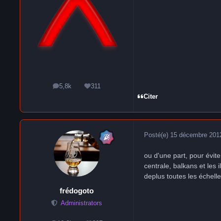
5,8k
311
messages
Réputation
Citer
Posté(e)
15 décembre 201
ou d'une part, pour éviter
centrale, balkans et les 
deplus toutes les échelle
frédogoto
Administrators