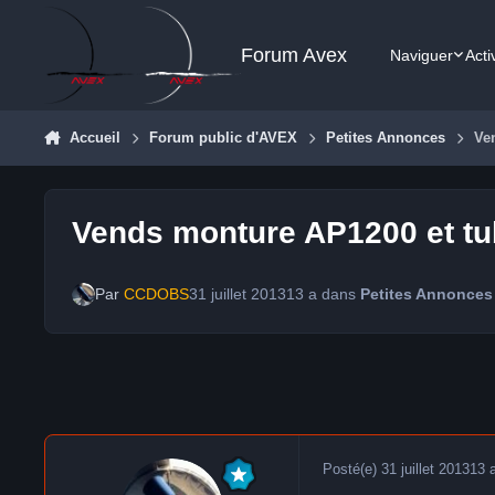
Aller au contenu
Forum Avex
Naviguer
Acti
Accueil
Forum public d'AVEX
Petites Annonces
Ve
Vends monture AP1200 et tu
Par
CCDOBS
31 juillet 2013
13 a
dans
Petites Annonces
Posté(e)
31 juillet 2013
13 