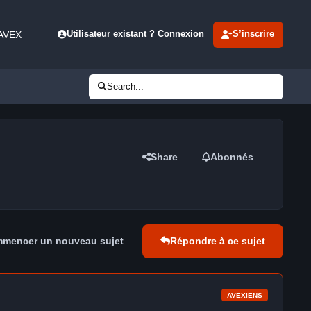
 AVEX
Utilisateur existant ? Connexion
S’inscrire
Search...
Share
Abonnés
mencer un nouveau sujet
Répondre à ce sujet
AVEXIENS