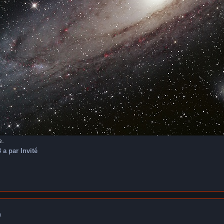
e.
3 a
par Invité
a