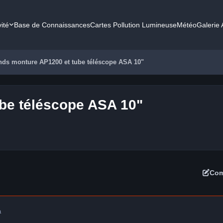
vité
Base de Connaissances
Cartes Pollution Lumineuse
Météo
Galerie
nds monture AP1200 et tube téléscope ASA 10"
be téléscope ASA 10"
Com
a