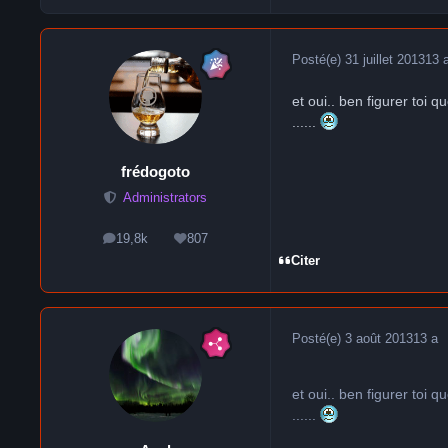
Posté(e)
31 juillet 2013
13 
et oui.. ben figurer toi q
......
frédogoto
Administrators
19,8k
807
messages
Réputation
Citer
Posté(e)
3 août 2013
13 a
et oui.. ben figurer toi q
......