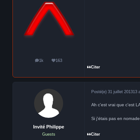
1k
163
messages
Réputation
Citer
Posté(e)
31 juillet 2013
13 
Ah c'est vrai que c'est 
Si j'étais pas en nomade,
Invité Philippe
Citer
Guests