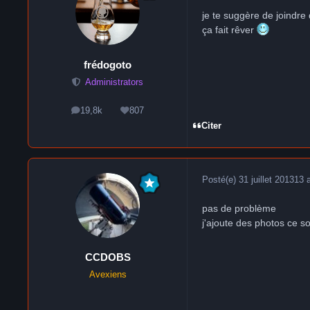
je te suggère de joindre
ça fait rêver
frédogoto
Administrators
19,8k
807
messages
Réputation
Citer
Posté(e)
31 juillet 2013
13 
pas de problème
j'ajoute des photos ce so
CCDOBS
Avexiens