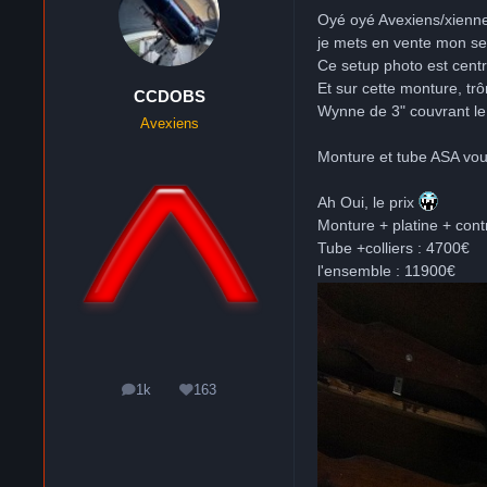
Oyé oyé Avexiens/xienn
je mets en vente mon set
Ce setup photo est cent
Et sur cette monture, t
CCDOBS
Wynne de 3" couvrant le
Avexiens
Monture et tube ASA vou
Ah Oui, le prix
Monture + platine + cont
Tube +colliers : 4700€
l'ensemble : 11900€
1k
163
messages
Réputation