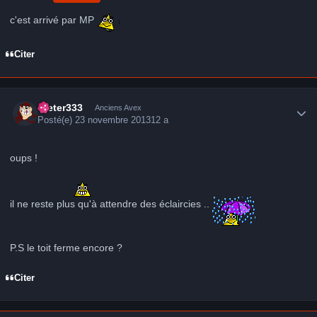
c'est arrivé par MP
Citer
Author stats
Dieter333
Anciens Avex
Posté(e)
23 novembre 2013
12 a
oups !
il ne reste plus qu'à attendre des éclaircies ..
P.S le toit ferme encore ?
Citer