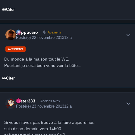
Citer
Author stats
peppuccio
Avexiens
Posté(e)
22 novembre 2013
12 a
AVEXIENS
Du monde à la maison tout le WE.
Pourtant je serai bien venu voir la bête...
Citer
Author stats
Dieter333
Anciens Avex
Posté(e)
23 novembre 2013
12 a
Si vous n'avez pas trouvé à le faire aujourd’hui..
suis dispo demain vers 14h00