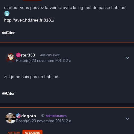
d'ailleur vous pouvez la voir ici avec le log mot de passe habituel
http://avex.hd.free.fr:8181/
Citer
Author stats
Dieter333
Anciens Avex
Posté(e)
23 novembre 2013
12 a
zut je ne suis pas un habitué
Citer
Author stats
frédogoto
Administrators
Posté(e)
23 novembre 2013
12 a
AUTEUR
AVEXIENS