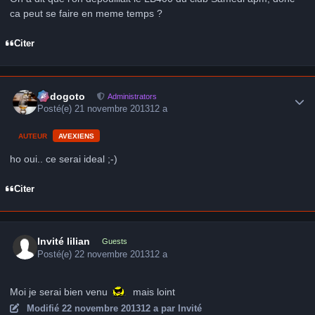
ca peut se faire en meme temps ?
Citer
Author stats
frédogoto
Administrators
Posté(e)
21 novembre 2013
12 a
AUTEUR
AVEXIENS
ho oui.. ce serai ideal ;-)
Citer
Invité lilian
Guests
Posté(e)
22 novembre 2013
12 a
Moi je serai bien venu
mais loint
Modifié
22 novembre 2013
12 a
par Invité