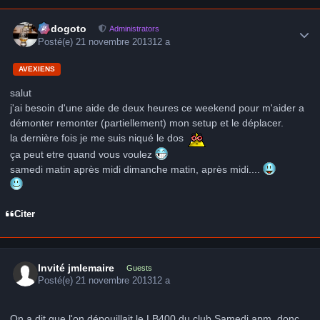
Author stats
frédogoto
Administrators
Posté(e)
21 novembre 2013
12 a
AVEXIENS
salut
j'ai besoin d'une aide de deux heures ce weekend pour m'aider a
démonter remonter (partiellement) mon setup et le déplacer.
la dernière fois je me suis niqué le dos
ça peut etre quand vous voulez
samedi matin après midi dimanche matin, après midi....
Citer
Invité jmlemaire
Guests
Posté(e)
21 novembre 2013
12 a
On a dit que l'on dépouillait le LB400 du club Samedi apm, donc