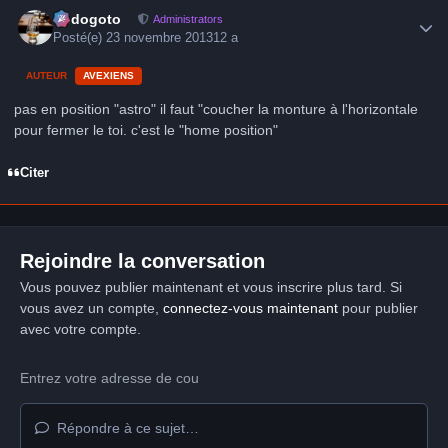
Author stats
frédogoto
Administrators
Posté(e)
23 novembre 2013
12 a
AUTEUR
AVEXIENS
pas en position "astro" il faut "coucher la monture à l'horizontale
pour fermer le toi. c'est le "home position"
Citer
Rejoindre la conversation
Vous pouvez publier maintenant et vous inscrire plus tard. Si
vous avez un compte,
connectez-vous maintenant
pour publier
avec votre compte.
Répondre à ce sujet…