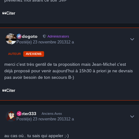
prévenez moi avant ce soir SVP
Citer
Author stats
frédogoto
Administrators
Posté(e)
23 novembre 2013
12 a
AUTEUR
AVEXIENS
merci c'est très gentil de ta proposition mais Jean-Michel c'est
déjà proposé pour venir aujourd'hui à 15h30 à priori je ne devrais
pas avoir besoin de ton secours B-)
Citer
Author stats
Dieter333
Anciens Avex
Posté(e)
23 novembre 2013
12 a
au cas où.. tu sais qui appeler ;-)