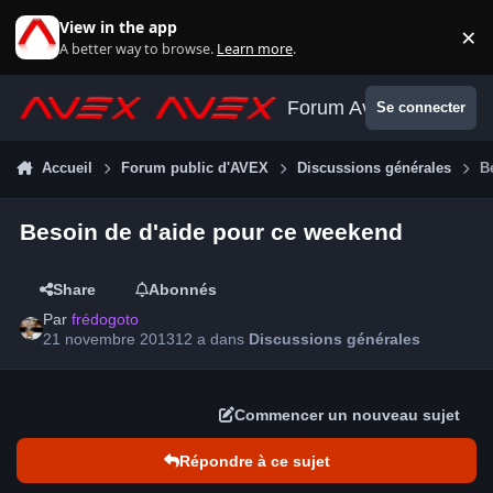
Aller au contenu
View in the app
×
Di
A better way to browse.
Learn more
.
Forum Avex
Se connecter
Accueil
Forum public d'AVEX
Discussions générales
B
Besoin de d'aide pour ce weekend
Share
Abonnés
Par
frédogoto
21 novembre 2013
12 a
dans
Discussions générales
Commencer un nouveau sujet
Répondre à ce sujet