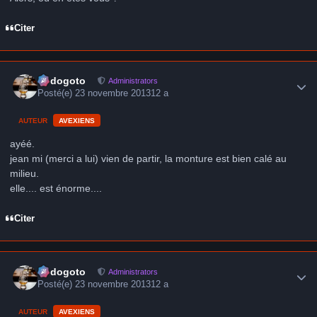
Citer
Author stats
frédogoto
Administrators
Posté(e)
23 novembre 2013
12 a
AUTEUR
AVEXIENS
ayéé.
jean mi (merci a lui) vien de partir, la monture est bien calé au
milieu.
elle.... est énorme....
Citer
Author stats
frédogoto
Administrators
Posté(e)
23 novembre 2013
12 a
AUTEUR
AVEXIENS