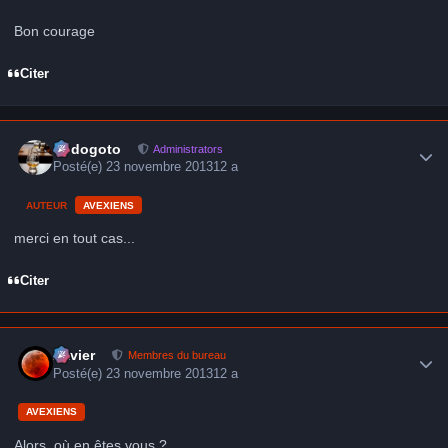
Bon courage
Citer
Author stats
frédogoto
Administrators
Posté(e)
23 novembre 2013
12 a
AUTEUR
AVEXIENS
merci en tout cas...
Citer
Author stats
Xavier
Membres du bureau
Posté(e)
23 novembre 2013
12 a
AVEXIENS
Alors, où en êtes vous ?