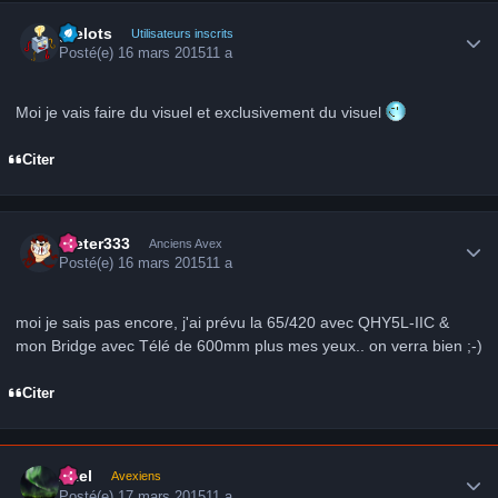
Author stats
grelots
Utilisateurs inscrits
Posté(e)
16 mars 2015
11 a
Moi je vais faire du visuel et exclusivement du visuel
Citer
Author stats
Dieter333
Anciens Avex
Posté(e)
16 mars 2015
11 a
moi je sais pas encore, j'ai prévu la 65/420 avec QHY5L-IIC &
mon Bridge avec Télé de 600mm plus mes yeux.. on verra bien ;-)
Citer
Author stats
Axel
Avexiens
Posté(e)
17 mars 2015
11 a