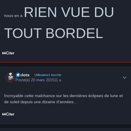
RIEN VUE DU
nous en a
TOUT BORDEL
Citer
Author stats
grelots
Utilisateurs inscrits
Posté(e)
20 mars 2015
11 a
Incroyable cette malchance sur les dernières éclipses de lune et
de soleil depuis une dizaine d'années...
Citer