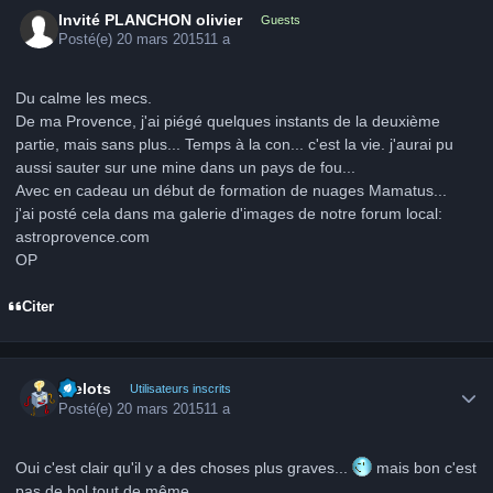
Invité PLANCHON olivier
Guests
Posté(e)
20 mars 2015
11 a
Du calme les mecs.
De ma Provence, j'ai piégé quelques instants de la deuxième
partie, mais sans plus... Temps à la con... c'est la vie. j'aurai pu
aussi sauter sur une mine dans un pays de fou...
Avec en cadeau un début de formation de nuages Mamatus...
j'ai posté cela dans ma galerie d'images de notre forum local:
astroprovence.com
OP
Citer
Author stats
grelots
Utilisateurs inscrits
Posté(e)
20 mars 2015
11 a
Oui c'est clair qu'il y a des choses plus graves...
mais bon c'est
pas de bol tout de même....