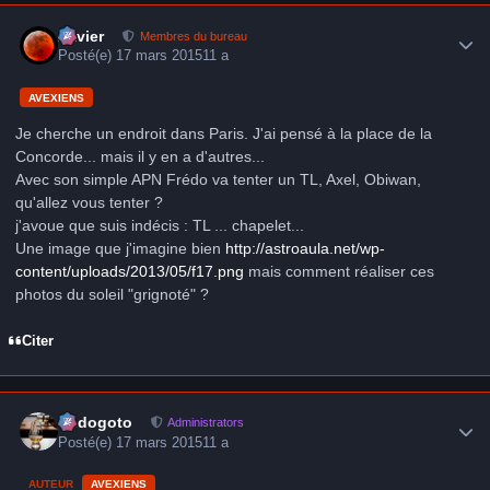
Author stats
Xavier
Membres du bureau
Posté(e)
17 mars 2015
11 a
AVEXIENS
Je cherche un endroit dans Paris. J'ai pensé à la place de la
Concorde... mais il y en a d'autres...
Avec son simple APN Frédo va tenter un TL, Axel, Obiwan,
qu'allez vous tenter ?
j'avoue que suis indécis : TL ... chapelet...
Une image que j'imagine bien
http://astroaula.net/wp-
content/uploads/2013/05/f17.png
mais comment réaliser ces
photos du soleil "grignoté" ?
Citer
Author stats
frédogoto
Administrators
Posté(e)
17 mars 2015
11 a
AUTEUR
AVEXIENS