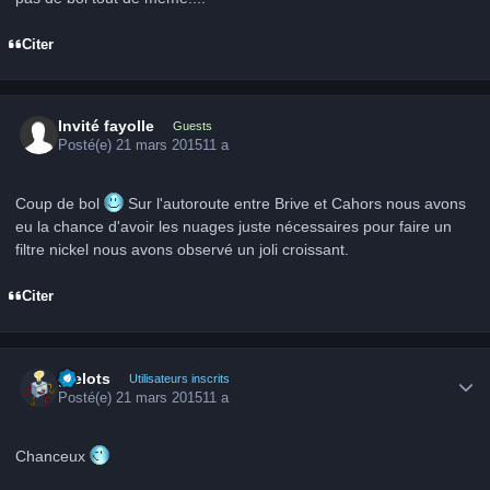
Citer
Invité fayolle
Guests
Posté(e)
21 mars 2015
11 a
Coup de bol
Sur l'autoroute entre Brive et Cahors nous avons
eu la chance d'avoir les nuages juste nécessaires pour faire un
filtre nickel nous avons observé un joli croissant.
Citer
Author stats
grelots
Utilisateurs inscrits
Posté(e)
21 mars 2015
11 a
Chanceux