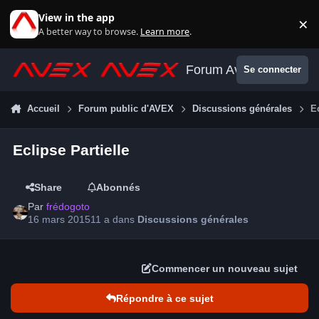
Aller au contenu
View in the app
×
Di
A better way to browse.
Learn more
.
Forum Avex
Se connecter
Accueil
Forum public d'AVEX
Discussions générales
E
Eclipse Partielle
Share
Abonnés
Par
frédogoto
16 mars 2015
11 a
dans
Discussions générales
Commencer un nouveau sujet
Répondre à ce sujet