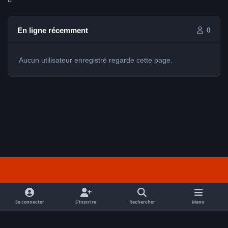
En ligne récemment
0
Aucun utilisateur enregistré regarde cette page.
Light Mode
Dark Mode
System Preference
f
a
Se connecter
S’inscrire
Rechercher
Menu
Nous contacter
Cookies
c
Tout droits réservés Avex 2026 // © Avex 2026
e