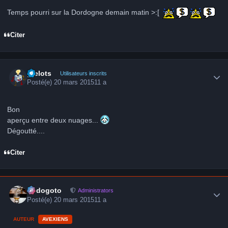
Temps pourri sur la Dordogne demain matin >:[
Citer
Author stats
grelots
Utilisateurs inscrits
Posté(e)
20 mars 2015
11 a
Bon
aperçu entre deux nuages...
Dégoutté....
Citer
Author stats
frédogoto
Administrators
Posté(e)
20 mars 2015
11 a
AUTEUR
AVEXIENS