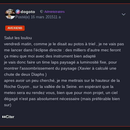
Author stats
frédogoto
Administrators
Posté(e)
16 mars 2015
11 a
AVEXIENS
Salut les loulou
vendredi matin, comme je le disait au potos à triel , je ne vais pas
me lancer dans l’éclipse directe : des milliers d'autre mec feront
ça mieu que moi avec des instrument bien adapté
je vais donc faire un time laps paysagé a luminosité fixe, pour
montrer l'assombrissement du paysage (Xavier à calculé une
chute de deux Diaphs )
apres avoir un peu cherché, je me mettrais sur le hauteur de la
Roche Guyon , sur la vallée de la Seine. en espérant que la
meteo sera eu rendez vous, bien que pour mon projet, un ciel
dégagé n'est pas absolument nécessaire (mais préférable bien
sur)
Citer