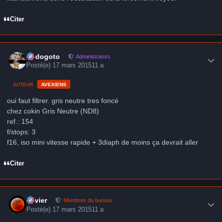
Citer
Author stats
frédogoto
Administrators
Posté(e)
17 mars 2015
11 a
AUTEUR
AVEXIENS
oui faut filtrer. gris neutre tres foncé
chez cokin Gris Neutre (ND8)
ref.: 154
f/stops: 3
f16, iso mini vitesse rapide + 3diaph de moins ça devrait aller
Citer
Author stats
Xavier
Membres du bureau
Posté(e)
17 mars 2015
11 a