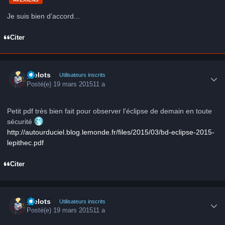
Je suis bien d'accord...
Citer
Author stats
grelots
Utilisateurs inscrits
Posté(e)
19 mars 2015
11 a
Petit pdf très bien fait pour observer l'éclipse de demain en toute
sécurité
http://autourduciel.blog.lemonde.fr/files/2015/03/bd-eclipse-2015-
lepithec.pdf
Citer
Author stats
grelots
Utilisateurs inscrits
Posté(e)
19 mars 2015
11 a