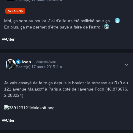
AVEXIENS
Moi, ça sera au boulot. J'ai d'ailleurs été sollicité pour ça...
En plus, ça me permet d'être payé à faire de l'astro !
Citer
Author stats
Obiwan
Anciens Avex
Posté(e)
17 mars 2015
11 a
Je vais essayé de faire ça depuis le boulot : la terrasse au R+9 au
121 avenue Malakoff à Paris à coté de l'avenue Foch (48.873676,
2.283224).
Citer