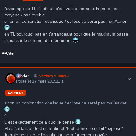
l'aventage du TL c'est que c'est valide meme si la meteo est
moyene / pas terrible
sinon un conjonction obelisque / eclipse ce serai pas mal Xavier
en TL pourquoi pas en t'arrangeant pour que le maximum passe
pilpoil sur le sommet du monument
Citer
Author stats
Xavier
Membres du bureau
Posté(e)
17 mars 2015
11 a
AVEXIENS
sinon un conjonction obelisque / eclipse ce serai pas mal Xavier
^
C'est exactement ce à quoi je pense
Mais j'ai fais un test ce matin et "tout fermé" le soleil "explose"
littéralement, donc l’occultation sera forcement noyée.