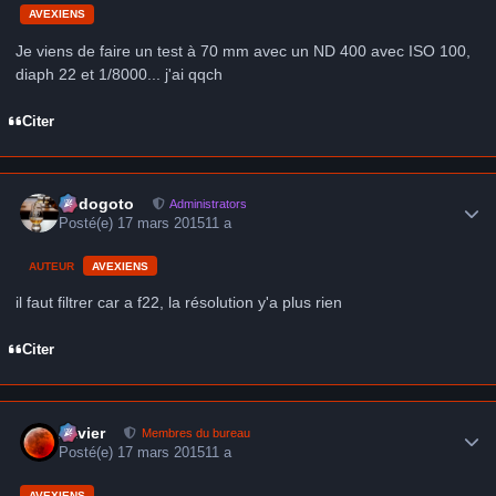
AVEXIENS
Je viens de faire un test à 70 mm avec un ND 400 avec ISO 100,
diaph 22 et 1/8000... j'ai qqch
Citer
Author stats
frédogoto
Administrators
Posté(e)
17 mars 2015
11 a
AUTEUR
AVEXIENS
il faut filtrer car a f22, la résolution y'a plus rien
Citer
Author stats
Xavier
Membres du bureau
Posté(e)
17 mars 2015
11 a
AVEXIENS