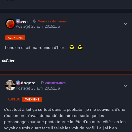
Author stats
Xavier
Membres du bureau
Posté(e)
23 avril 2015
11 a
AVEXIENS
Tiens on dirait ma réunion d'hier...
Citer
Author stats
frédogoto
Administrators
Posté(e)
23 avril 2015
11 a
AUTEUR
AVEXIENS
c'est tout à fait ça surtout dans la publicité . je me souviens d'une
réunion on m'avait demandé de faire en sorte que les
personnages sur une photo tourne la tête d'un autre côté : on les
voyait de trois quart face il fallait les voir de profil. La j'ai bien