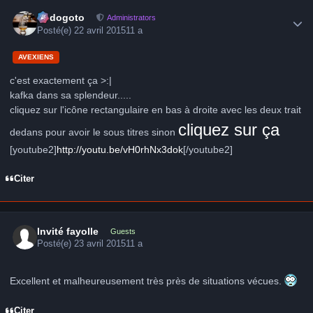
Author stats
frédogoto
Administrators
Posté(e)
22 avril 2015
11 a
AVEXIENS
c'est exactement ça >:|
kafka dans sa splendeur.....
cliquez sur l'icône rectangulaire en bas à droite avec les deux trait
cliquez sur ça
dedans pour avoir le sous titres sinon
[youtube2]
http://youtu.be/vH0rhNx3dok
[/youtube2]
Citer
Invité fayolle
Guests
Posté(e)
23 avril 2015
11 a
Excellent et malheureusement très près de situations vécues.
Citer