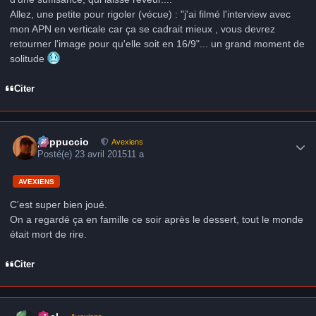
Allez, une petite pour rigoler (vécue) : "j'ai filmé l'interview avec
mon APN en verticale car ça se cadrait mieux , vous devrez
retourner l'image pour qu'elle soit en 16/9"... un grand moment de
solitude
Citer
Author stats
peppuccio
Avexiens
Posté(e)
23 avril 2015
11 a
AVEXIENS
C'est super bien joué.
On a regardé ça en famille ce soir après le dessert, tout le monde
était mort de rire.
Citer
Author stats