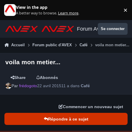
Aller au contenu
View in the app
×
Di
A better way to browse.
Learn more
.
Forum Avex
Se connecter
Accueil
Forum public d'AVEX
Café
voila mon metier...
voila mon metier...
Share
Abonnés
Par
frédogoto
22 avril 2015
11 a
dans
Café
Commencer un nouveau sujet
Répondre à ce sujet