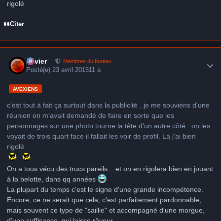
rigolé
Citer
Author stats
Xavier
Membres du bureau
Posté(e)
23 avril 2015
11 a
AVEXIENS
c'est tout à fait ça surtout dans la publicité . je me souviens d'une
réunion on m'avait demandé de faire en sorte que les
personnages sur une photo tourne la tête d'un autre côté : on les
voyait de trois quart face il fallait les voir de profil. La j'ai bien
rigolé
On a tous vécu des trucs pareils... et on en rigolera bien en jouant
à la belotte, dans qq années
La plupart du temps c'est le signe d'une grande incompétence.
Encore, ce ne serait que cela, c'est parfaitement pardonnable,
mais souvent ce type de "saillie" et accompagné d'une morgue,
d'une suffisance, qui laisse rêveur....