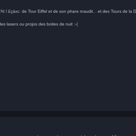
£%¨/.£çàxc: de Tour Eiffel et de son phare maudit... et des Tours de la
es lasers ou projos des boites de nuit :-(