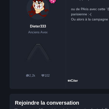
ou de PAris avec cette ¨
parisienne :-(
Ou alors à la campagne l
Dieter333
Anciens Avex
2,2k
102
messages
Réputation
Citer
Rejoindre la conversation