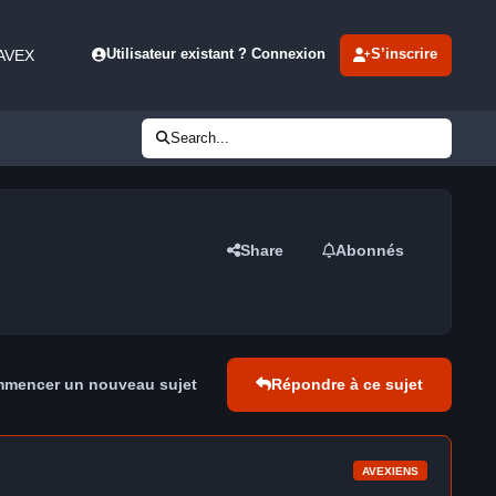
 AVEX
Utilisateur existant ? Connexion
S’inscrire
Search...
Share
Abonnés
mencer un nouveau sujet
Répondre à ce sujet
AVEXIENS