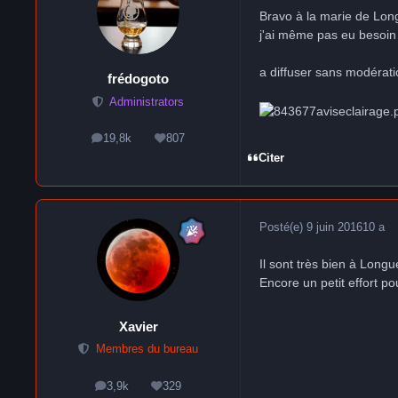
Bravo à la marie de Lon
j'ai même pas eu besoin 
a diffuser sans modérat
frédogoto
Administrators
19,8k
807
messages
Réputation
Citer
Posté(e)
9 juin 2016
10 a
Il sont très bien à Longu
Encore un petit effort p
Xavier
Membres du bureau
3,9k
329
messages
Réputation