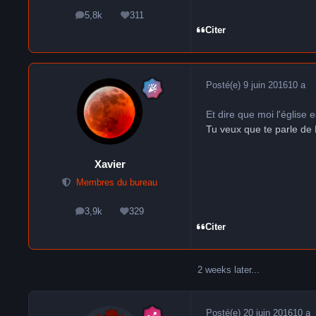
5,8k
311
messages
Réputation
Citer
Posté(e)
9 juin 2016
10 a
Et dire que moi l'église 
Tu veux que te parle de 
Xavier
Membres du bureau
3,9k
329
messages
Réputation
Citer
2 weeks later...
Posté(e)
20 juin 2016
10 a