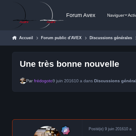
Aller au contenu
Forum Avex
Naviguer
Acti
Accueil
Forum public d'AVEX
Discussions générales
Une très bonne nouvelle
Par
frédogoto
9 juin 2016
10 a
dans
Discussions généra
Posté(e)
9 juin 2016
10 a