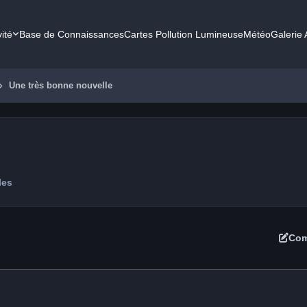
vité
Base de Connaissances
Cartes Pollution Lumineuse
Météo
Galerie
Une très bonne nouvelle
les
Com