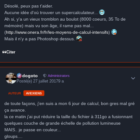
Désolé, peux pas t'aider.
Aucune idée d'où trouver un supercalculateur...
Ah si, y'a un vieux tromblon au boulot (8000 coeurs, 35 To de
mémoire) mais vu son âge, il rame pas mal...
(
http://www.onera.fr/fr/les-moyens-de-calcul-intensifs
)
Mais il n'y a pas Photoshop dessus.
Citer
Author stats
frédogoto
Administrators
Posté(e)
27 juillet 2017
9 a
AUTEUR
AVEXIENS
de toute façons, j'en suis a mon 6 jour de calcul, bon gres mal gré
ça avance.
la ce matin j'ai put réduire la taille du fichier à 311go a fusionnant
quelques couche de grande échelle de pollution lumineuse
MAIS.. je passe en couleur...
gloups....