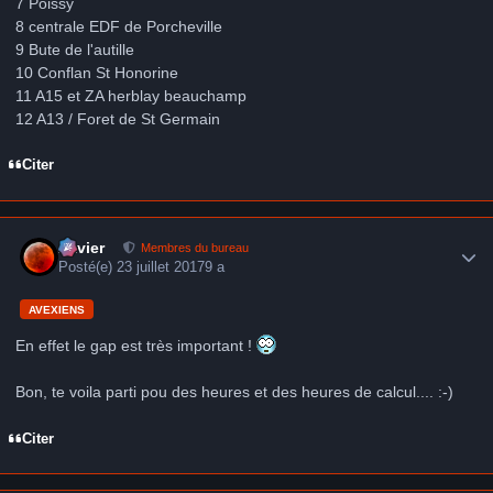
7 Poissy
8 centrale EDF de Porcheville
9 Bute de l'autille
10 Conflan St Honorine
11 A15 et ZA herblay beauchamp
12 A13 / Foret de St Germain
Citer
Author stats
Xavier
Membres du bureau
Posté(e)
23 juillet 2017
9 a
AVEXIENS
En effet le gap est très important !
Bon, te voila parti pou des heures et des heures de calcul.... :-)
Citer