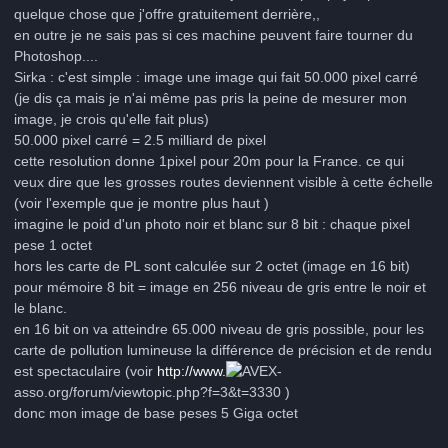
quelque chose que j'offre gratuitement derrière,,
en outre je ne sais pas si ces machine peuvent faire tourner du
Photoshop....
Sirka : c'est simple : image une image qui fait 50.000 pixel carré
(je dis ça mais je n'ai même pas pris la peine de mesurer mon
image, je crois qu'elle fait plus)
50.000 pixel carré = 2.5 milliard de pixel
cette resolution donne 1pixel pour 20m pour la France. ce qui
veux dire que les grosses routes deviennent visible à cette échelle
(voir l'exemple que je montre plus haut )
imagine le poid d'un photo noir et blanc sur 8 bit : chaque pixel
pese 1 octet
hors les carte de PL sont calculée sur 2 octet (image en 16 bit)
pour mémoire 8 bit = image en 256 niveau de gris entre le noir et
le blanc.
en 16 bit on va atteindre 65.000 niveau de gris possible, pour les
carte de pollution lumineuse la différence de précision et de rendu
est spectaculaire (voir
http://www.
-
asso.org/forum/viewtopic.php?f=3&t=3330 )
donc mon image de base peses 5 Giga octet