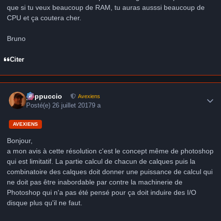
que si tu veux beaucoup de RAM, tu auras ausssi beaucoup de
CPU et ça coutera cher.
Bruno
Citer
Author stats
peppuccio
Avexiens
Posté(e)
26 juillet 2017
9 a
AVEXIENS
Bonjour,
a mon avis à cette résolution c'est le concept même de photoshop
qui est limitatif. La partie calcul de chacun de calques puis la
combinatoire des calques doit donner une puissance de calcul qui
ne doit pas être inabordable par contre la machinerie de
Photoshop qui n'a pas été pensé pour ça doit induire des I/O
disque plus qu'il ne faut.