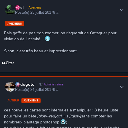
Author stats
Axel
Avexiens
Posté(e)
23 juillet 2017
9 a
AVEXIENS
Fais gaffe de pas trop zoomer, on risquerait de t'attaquer pour
violation de l'intimité...
Sinon, c'est très beau et impressionnant.
Citer
Author stats
frédogoto
Administrators
Posté(e)
24 juillet 2017
9 a
AUTEUR
AVEXIENS
ces nouvelles cartes sont infernales a manipuler : 8 heure juste
pour faire un bête
[glow=red]ctrl + s [/glow]
sans compter les
nombreux plantage photoshop
(
pour faire simple je fait deux manipes, une purge de la mémoire,