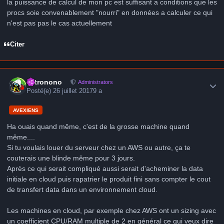
la puissance de calcul de mon pc est suffisant a conditions que les
procs soie convenablement "nourri" en données a calculer ce qui
n'est pas pas le cas actuellement
Citer
Author stats
astronono
Administrators
Posté(e)
26 juillet 2017
9 a
AVEXIENS
Ha ouais quand même, c'est de la grosse machine quand
même....
Si tu voulais louer du serveur chez un AWS ou autre, ça te
couterais une blinde même pour 3 jours.
Après ce qui serait compliqué aussi serait d'acheminer la data
initiale en cloud puis rapatrier le produit fini sans compter le cout
de transfert data dans un environnement cloud.
Les machines en cloud, par exemple chez AWS ont un sizing avec
un coefficient CPU/RAM multiple de 2 en général ce qui veux dire