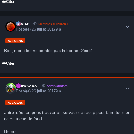
Citer
Author stats
Xavier
Membres du bureau
Posté(e)
26 juillet 2017
9 a
AVEXIENS
Bon, mon idée ne semble pas la bonne.Désolé.
Citer
Author stats
astronono
Administrators
Posté(e)
26 juillet 2017
9 a
AVEXIENS
autre idée, on peux trouver un serveur de récup pour faire tourner
ça en tache de fond...
Bruno