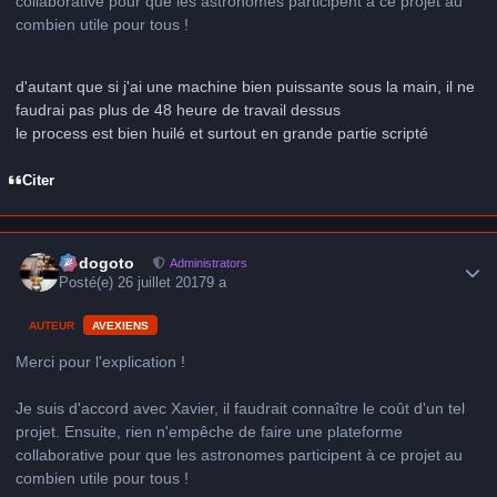
collaborative pour que les astronomes participent à ce projet au
combien utile pour tous !
d'autant que si j'ai une machine bien puissante sous la main, il ne
faudrai pas plus de 48 heure de travail dessus
le process est bien huilé et surtout en grande partie scripté
Citer
Author stats
frédogoto
Administrators
Posté(e)
26 juillet 2017
9 a
AUTEUR
AVEXIENS
Merci pour l'explication !
Je suis d'accord avec Xavier, il faudrait connaître le coût d'un tel
projet. Ensuite, rien n'empêche de faire une plateforme
collaborative pour que les astronomes participent à ce projet au
combien utile pour tous !