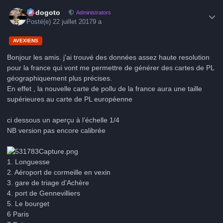
Author stats
frédogoto
Administrators
Posté(e)
22 juillet 2017
9 a
AVEXIENS
Bonjour les amis. j'ai trouvé des données assez haute resolution
pour la france qui vont me permettre de générer des cartes de PL
géographiquement plus précises.
En effet , la nouvelle carte de pollu de la france aura une taille
supérieures au carte de PL européenne
ci dessous un aperçu à l’échelle 1/4
NB version pas encore calibrée
1. Longuesse
2. Aéroport de cormeille en vexin
3. gare de triage d'Achère
4. port de Gennevilliers
5. Le bourget
6 Paris