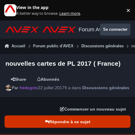
Aller au contenu
View in the app
×
Di
A better way to browse.
Learn more
.
Forum Avex
Se connecter
Accueil
Forum public d'AVEX
Discussions générales
n
nouvelles cartes de PL 2017 ( France)
Share
Abonnés
Par
frédogoto
22 juillet 2017
9 a
dans
Discussions générales
Commencer un nouveau sujet
Répondre à ce sujet