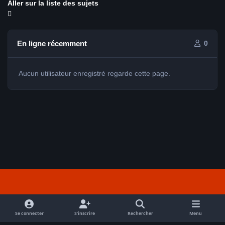
Aller sur la liste des sujets
En ligne récemment
0
Aucun utilisateur enregistré regarde cette page.
Light Mode
Dark Mode
System Preference
f
a
Se connecter
S’inscrire
Rechercher
Menu
Nous contacter
Cookies
c