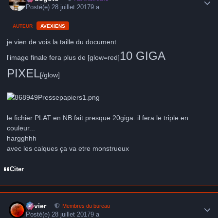
Posté(e)
28 juillet 2017
9 a
AUTEUR
AVEXIENS
je vien de vois la taille du document
10 GIGA
l'image finale fera plus de [glow=red]
PIXEL
[/glow]
le fichier PLAT en NB fait presque 20giga. il fera le triple en
couleur...
hargghhh
avec les calques ça va etre monstrueux
Citer
Author stats
Xavier
Membres du bureau
Posté(e)
28 juillet 2017
9 a