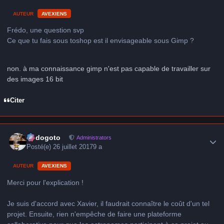
AUTEUR
AVEXIENS
Frédo, une question svp
Ce que tu fais sous toshop est il envisageable sous Gimp ?
non. à ma connaissance gimp n'est pas capable de travailler sur
des images 16 bit
Citer
Author stats
frédogoto
Administrators
Posté(e)
26 juillet 2017
9 a
AUTEUR
AVEXIENS
Merci pour l'explication !
Je suis d'accord avec Xavier, il faudrait connaître le coût d'un tel
projet. Ensuite, rien n'empêche de faire une plateforme