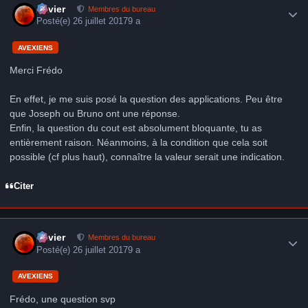
Xavier
Membres du bureau
Posté(e)
26 juillet 2017
9 a
AVEXIENS
Merci Frédo
En effet, je me suis posé la question des applications. Peu être
que Joseph ou Bruno ont une réponse.
Enfin, la question du cout est absolument bloquante, tu as
entièrement raison. Néanmoins, à la condition que cela soit
possible (cf plus haut), connaître la valeur serait une indication.
Citer
Author stats
Xavier
Membres du bureau
Posté(e)
26 juillet 2017
9 a
AVEXIENS
Frédo, une question svp