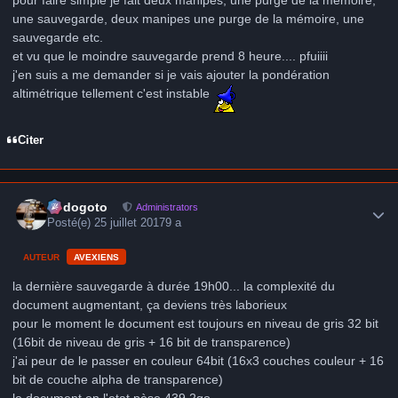
une sauvegarde, deux manipes une purge de la mémoire, une
sauvegarde etc.
et vu que le moindre sauvegarde prend 8 heure.... pfuiiii
j'en suis a me demander si je vais ajouter la pondération
altimétrique tellement c'est instable
Citer
Author stats
frédogoto
Administrators
Posté(e)
25 juillet 2017
9 a
AUTEUR
AVEXIENS
la dernière sauvegarde à durée 19h00... la complexité du
document augmentant, ça deviens très laborieux
pour le moment le document est toujours en niveau de gris 32 bit
(16bit de niveau de gris + 16 bit de transparence)
j'ai peur de le passer en couleur 64bit (16x3 couches couleur + 16
bit de couche alpha de transparence)