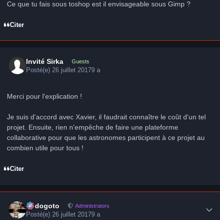
Ce que tu fais sous toshop est il envisageable sous Gimp ?
Citer
Invité Sirka
Guests
Posté(e)
26 juillet 2017
9 a
Merci pour l'explication !
Je suis d'accord avec Xavier, il faudrait connaître le coût d'un tel
projet. Ensuite, rien n'empêche de faire une plateforme
collaborative pour que les astronomes participent à ce projet au
combien utile pour tous !
Citer
Author stats
frédogoto
Administrators
Posté(e)
26 juillet 2017
9 a