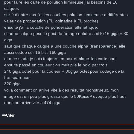
pour faire les carte de pollution lumineuse j'ai besoins de 16
calques
sur 9 d'entre eux j'ai les couches polution lumineuse a différentes
valeur de propagation (PL looinatine à PL proche)
ensuite j'ai la couche de pondération altimétrique,
chaque calque pèse le poid de l'image entière soit 5x16 giga = 80
giga
sauf que chaque calque a une couche alpha (transparence) elle
aussi codée sur 16 bit : 160 giga
et a ce stade je suis toujours en noir et blanc. les carte sont
ensuite passé en couleur : on multiplie le poid par trois
240 giga octet pour la couleur + 80giga octet pour codage de la
transparence
320 giga
voila comment on arrive vite à des résultat monstrueux. mon
image est un peu plus grosse que le 50Kpixel² évoqué plus haut
donc on arrive vite a 474 giga
Citer
Author stats