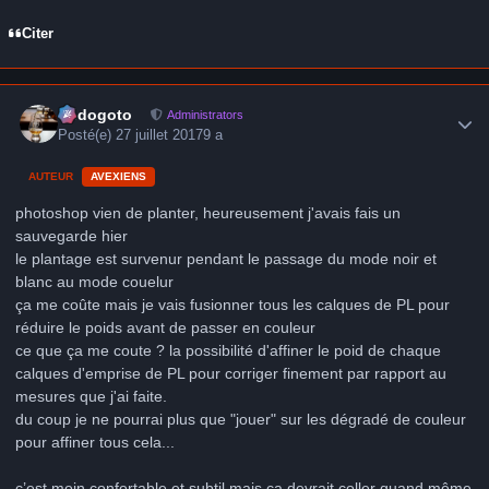
Citer
Author stats
frédogoto
Administrators
Posté(e)
27 juillet 2017
9 a
AUTEUR
AVEXIENS
photoshop vien de planter, heureusement j'avais fais un
sauvegarde hier
le plantage est survenur pendant le passage du mode noir et
blanc au mode couelur
ça me coûte mais je vais fusionner tous les calques de PL pour
réduire le poids avant de passer en couleur
ce que ça me coute ? la possibilité d'affiner le poid de chaque
calques d'emprise de PL pour corriger finement par rapport au
mesures que j'ai faite.
du coup je ne pourrai plus que "jouer" sur les dégradé de couleur
pour affiner tous cela...
c’est moin confortable et subtil mais ça devrait coller quand même