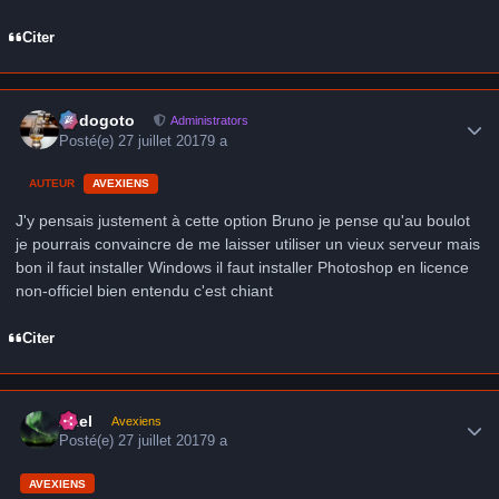
Citer
Author stats
frédogoto
Administrators
Posté(e)
27 juillet 2017
9 a
AUTEUR
AVEXIENS
J'y pensais justement à cette option Bruno je pense qu'au boulot
je pourrais convaincre de me laisser utiliser un vieux serveur mais
bon il faut installer Windows il faut installer Photoshop en licence
non-officiel bien entendu c'est chiant
Citer
Author stats
Axel
Avexiens
Posté(e)
27 juillet 2017
9 a
AVEXIENS