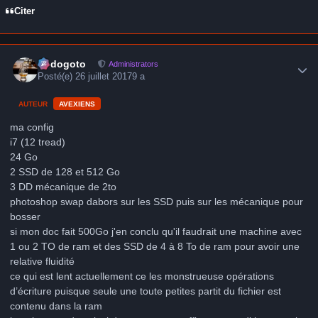
Citer
Author stats
frédogoto
Administrators
Posté(e)
26 juillet 2017
9 a
AUTEUR
AVEXIENS
ma config
i7 (12 tread)
24 Go
2 SSD de 128 et 512 Go
3 DD mécanique de 2to
photoshop swap dabors sur les SSD puis sur les mécanique pour
bosser
si mon doc fait 500Go j'en conclu qu'il faudrait une machine avec
1 ou 2 TO de ram et des SSD de 4 à 8 To de ram pour avoir une
relative fluidité
ce qui est lent actuellement ce les monstrueuse opérations
d’écriture puisque seule une toute petites partit du fichier est
contenu dans la ram