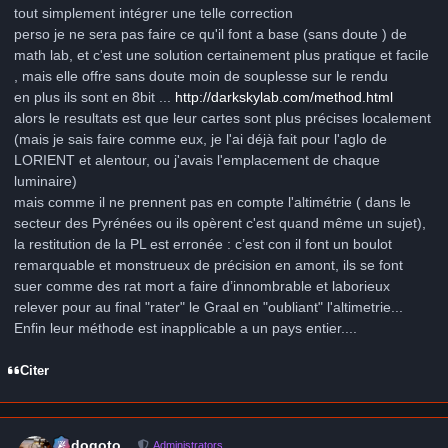
tout simplement intégrer une telle correction
perso je ne sera pas faire ce qu'il font a base (sans doute ) de
math lab, et c'est une solution certainement plus pratique et facile
, mais elle offre sans doute moin de souplesse sur le rendu
en plus ils sont en 8bit ...
http://darkskylab.com/method.html
alors le resultats est que leur cartes sont plus précises localement
(mais je sais faire comme eux, je l'ai déjà fait pour l'aglo de
LORIENT et alentour, ou j'avais l'emplacement de chaque
luminaire)
mais comme il ne prennent pas en compte l'altimétrie ( dans le
secteur des Pyrénées ou ils opèrent c'est quand même un sujet),
la restitution de la PL est erronée : c’est con il font un boulot
remarquable et monstrueux de précision en amont, ils se font
suer comme des rat mort a faire d’innombrable et laborieux
relever pour au final "rater" le Graal en "oubliant" l'altimetrie...
Enfin leur méthode est inapplicable a un pays entier....
Citer
Author stats
frédogoto
Administrators