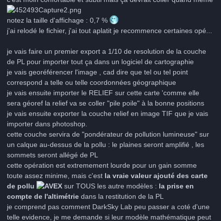
notez la taille d'affichage : 0,7 %
j'ai relodé le fichier, j'ai tout aplatit je recommence certaines opé...
je vais faire un premier export a 1/10 de resolution de la couche
de PL pour importer tout ça dans un logiciel de cartographie
je vais georéférencer l'image , cad dire que tel ou tel point
correspond a telle ou telle coordonnées géographique
je vais ensuite importer le RELIEF sur cette carte 'comme elle
sera géoref la relief va se coller "pile poile" à la bonne positions
je vais ensuite exporter la couche relief en image TIF que je vais
importer dans photoshop.
cette couche servira de "pondérateur de pollution lumineuse" sur
un calque au-dessus de la pollu : le plaines seront amplifié , les
sommets seront allégé de PL
cette opération est extremement lourde pour un gain somme
toute assez minime, mais c'est
la vraie valeur ajouté des carte
de pollu
sur TOUS les autre modèles :
la prise en
compte de l'altimétrie
dans la restitution de la PL
je comprend pas comment DarkSky Lab peu passer a coté d'une
telle evidence, je me demande si leur modèle mathématique peut