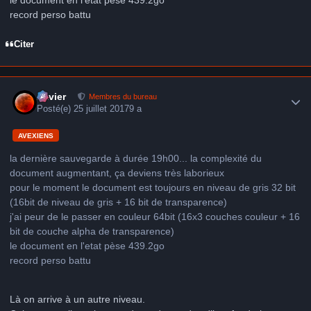
le document en l'etat pèse 439.2go
record perso battu
Citer
Author stats
Xavier
Membres du bureau
Posté(e)
25 juillet 2017
9 a
AVEXIENS
la dernière sauvegarde à durée 19h00... la complexité du
document augmentant, ça deviens très laborieux
pour le moment le document est toujours en niveau de gris 32 bit
(16bit de niveau de gris + 16 bit de transparence)
j'ai peur de le passer en couleur 64bit (16x3 couches couleur + 16
bit de couche alpha de transparence)
le document en l'etat pèse 439.2go
record perso battu
Là on arrive à un autre niveau.