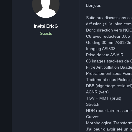
Bonjour,
Suite aux discussions con
diffusion (si j'ai bien com
Invité EricG
Donc direction vers NGC
Guests
C6 avec réducteur 0.65
Guiding 30 mm ASI120
Imaging ASI533
Prise de vue ASIAIR
63 images stackées de 
Filtre Antipollution Baa
Prétraitement sous Pixin
Traitement sous PixInsig
DBE (vignetage residuel
ACNR (vert)
TGV + MMT (bruit)
Stretch
HDR (pour faire ressortir 
Curves
Morphological Transform
J'ai peur d'avoir été un 