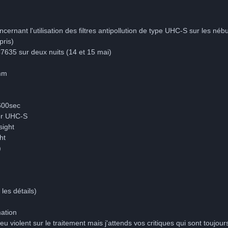
cernant l'utilisation des filtres antipollution de type UHC-S sur les né
pris)
7635 sur deux nuits (14 et 15 mai)
mm
600sec
der UHC-S
sight
ht
)
les détails)
ation
peu violent sur le traitement mais j'attends vos critiques qui sont toujour