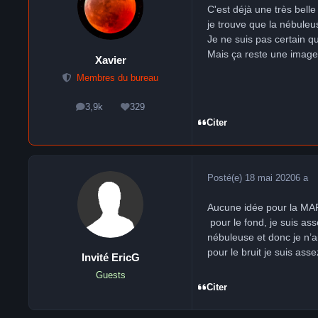
C'est déjà une très belle 
je trouve que la nébuleus
Je ne suis pas certain 
Mais ça reste une image
Xavier
Membres du bureau
3,9k
329
messages
Réputation
Citer
Posté(e)
18 mai 2020
6 a
Aucune idée pour la M
pour le fond, je suis ass
nébuleuse et donc je n’ai
pour le bruit je suis as
Invité EricG
Guests
Citer