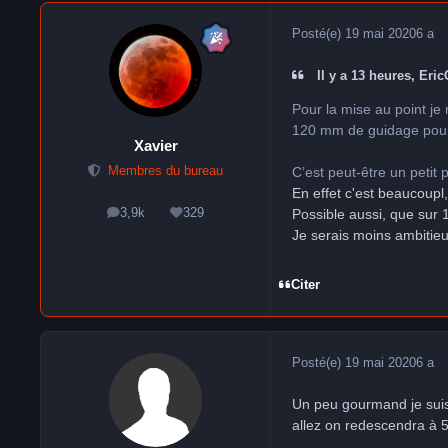
Posté(e)
19 mai 2020
6 a
Il y a 13 heures, EricG
Pour la mise au point je
120 mm de guidage pour
Xavier
C’est peut-être un petit
Membres du bureau
En effet c'est beaucoupl
3,9k
329
Possible aussi, que sur 
messages
Réputation
Je serais moins ambitie
Citer
Posté(e)
19 mai 2020
6 a
Un peu gourmand je sui
allez on redescendra à 5