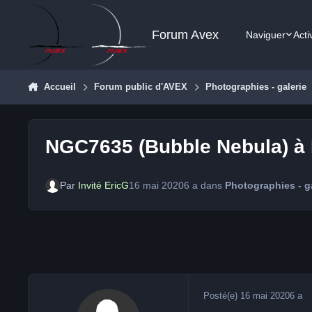
Aller au contenu
Forum Avex
Naviguer
Acti
Accueil
Forum public d'AVEX
Photographies - galerie
NGC7635 (Bubble Nebula) à 
Par
Invité EricG
16 mai 2020
6 a
dans
Photographies - g
Posté(e)
16 mai 2020
6 a