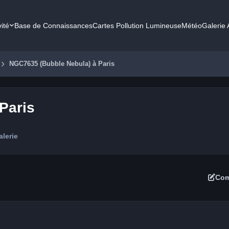
vité
Base de Connaissances
Cartes Pollution Lumineuse
Météo
Galerie
NGC7635 (Bubble Nebula) à Paris
Paris
alerie
Com