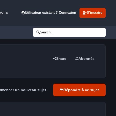
 AVEX
Utilisateur existant ? Connexion
S’inscrire
Search...
Share
Abonnés
mencer un nouveau sujet
Répondre à ce sujet