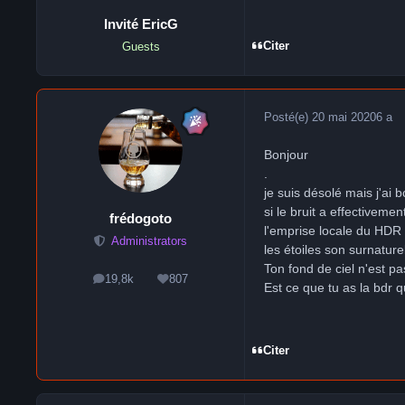
Invité EricG
Citer
Guests
Posté(e)
20 mai 2020
6 a
Bonjour
.
je suis désolé mais j'ai
si le bruit a effectiveme
frédogoto
l'emprise locale du HDR
Administrators
les étoiles son surnature
Ton fond de ciel n'est pa
19,8k
807
messages
Réputation
Est ce que tu as la bdr 
Citer