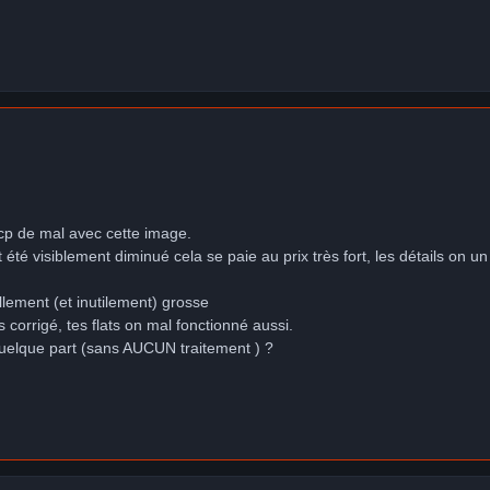
 bcp de mal avec cette image.
nt été visiblement diminué cela se paie au prix très fort, les détails o
llement (et inutilement) grosse
s corrigé, tes flats on mal fonctionné aussi.
quelque part (sans AUCUN traitement ) ?