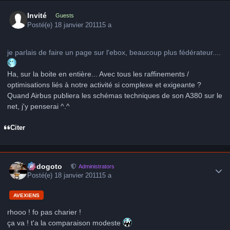
Invité
Guests
Posté(e)
18 janvier 2011
15 a
je parlais de faire un page sur l'ebox, beaucoup plus fédérateur....
Ha, sur la boite en entière... Avec tous les raffinements /
optimisations liés à notre activité si complexe et exigeante ?
Quand Airbus publiera les schémas techniques de son A380 sur le
net, j'y penserai ^.^
Citer
Author stats
frédogoto
Administrators
Posté(e)
18 janvier 2011
15 a
AVEXIENS
rhooo ! fo pas charier !
ça va ! t'a la comparaison modeste