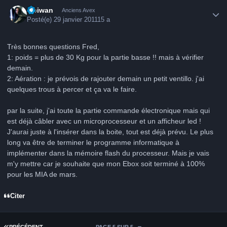
Author stats
Obiwan
Anciens Avex
Posté(e)
29 janvier 2011
15 a
Très bonnes questions Fred,
1: poids = plus de 30 Kg pour la partie basse !! mais à vérifier
demain.
2: Aération : je prévois de rajouter demain un petit ventillo. j'ai
quelques trous à percer et ça va le faire.
par la suite, j'ai toute la partie commande électronique mais qui
est déjà câbler avec un microprocesseur et un afficheur led !
J'aurai juste à l'insérer dans la boite, tout est déjà prévu. Le plus
long va être de terminer le programme informatique à
implémenter dans la mémoire flash du processeur. Mais je vais
m'y mettre car je souhaite que mon Ebox soit terminé à 100%
pour les MIA de mars.
Citer
PREMIÈRE PAGE
PRÉCÉDENT
PAGE 5 SUR 5