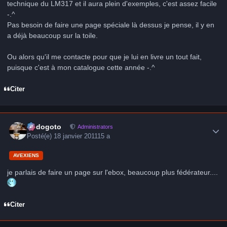
technique du LM317 et il aura plein d'exemples, c'est assez facile
-.^
Pas besoin de faire une page spéciale là dessus je pense, il y en
a déjà beaucoup sur la toile.
Ou alors qu'il me contacte pour que je lui en livre un tout fait,
puisque c'est à mon catalogue cette année -.^
Citer
Author stats
frédogoto
Administrators
Posté(e)
18 janvier 2011
15 a
AVEXIENS
je parlais de faire un page sur l'ebox, beaucoup plus fédérateur....
Citer