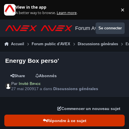
Aller au contenu
View in the app
×
Di
A better way to browse.
Learn more
.
Forum Avex
Se connecter
Accueil
Forum public d'AVEX
Discussions générales
E
Energy Box perso'
Share
Abonnés
Par
Invité Вячсє
27 mai 2009
17 a
dans
Discussions générales
Commencer un nouveau sujet
Répondre à ce sujet