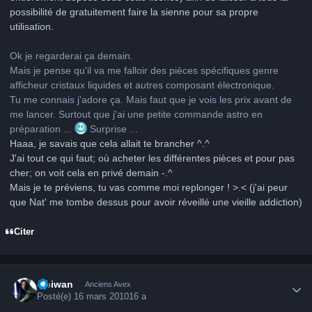
possibilité de gratuitement faire la sienne pour sa propre
utilisation.
Ok je regarderai ça demain.
Mais je pense qu'il va me falloir des pièces spécifiques genre
afficheur cristaux liquides et autres composant électronique.
Tu me connais j'adore ça. Mais faut que je vois les prix avant de
me lancer. Surtout que j'ai une petite commande astro en
préparation ...
Surprise ...
Haaa, je savais que cela allait te brancher ^.^
J'ai tout ce qui faut; où acheter les différentes pièces et pour pas
cher; on voit cela en privé demain -.^
Mais je te préviens, tu vas comme moi replonger ! >.< (j'ai peur
que Nat' me tombe dessus pour avoir réveillé une vieille addiction)
Citer
Author stats
Obiwan
Anciens Avex
Posté(e)
16 mars 2010
16 a