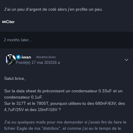
J'ai un peu d'argent de coté alors j'en profite un peu.
Citer
2 months later...
Author stats
Obiwan
Anciens Avex
Posté(e)
17 mai 2010
16 a
Salut brice,
Sur la data sheet ils préconisent un condensateur 0.33uF et un
condensateur 0.1uF.
Sur le 317T et le 7805T, pourquoi utilises-tu des 680nF/63V, des
4,7uF/25V et des 10mF/16V ?
J'ai eu quelques mails pour me demander si j'avais fini de faire le
fichier Eagle de ma "distribox", et comme j'ai eu le temps de le