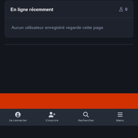
En ligne récemment
0
Aucun utilisateur enregistré regarde cette page.
Light Mode
Dark Mode
System Preference
f
a
Se connecter
S’inscrire
Rechercher
Menu
Nous contacter
Cookies
c
Tout droits réservés Avex 2026 // © Avex 2026
e
Powered by
Invision Community