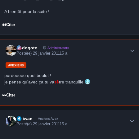
A bientôt pour la suite !
Citer
Author stats
frédogoto
Administrators
Posté(e)
29 janvier 2011
15 a
AVEXIENS
puréeeeee quel boulot !
je pense qu'avec ça tu va
s
ê
tre tranquille
Citer
Author stats
Obiwan
Anciens Avex
Posté(e)
29 janvier 2011
15 a