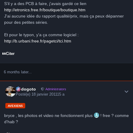
S'il y a des PCB à faire, j'avais gardé ce lien
http://etronics.free.fr/boutique/boutique.htm
J'ai aucune idée du rapport qualité/prix, mais ça peux dépanner
pour des petites séries.
Et pour le typon, y'a ça comme logiciel :
http://b.urbani.free.fr/pagetci/tci.htm
Citer
6 months later...
Author stats
frédogoto
Administrators
Posté(e)
18 janvier 2011
15 a
AVEXIENS
bryce , les photos et video ne fonctionnent plus
! free ? comme
d'hab ?