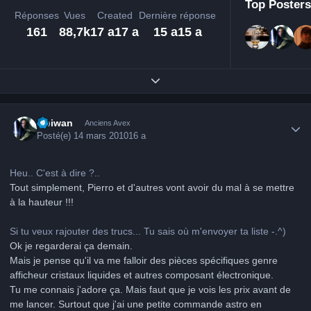
Top Posters
Réponses
Vues
Created
Dernière réponse
161
88,7k
17 a
17 a
15 a
15 a
Expand topic overview
Author stats
Obiwan
Anciens Avex
Posté(e)
14 mars 2010
16 a
Heu.. C'est à dire ?..
Tout simplement, Pierro et d'autres vont avoir du mal à se mettre
à la hauteur !!!
Si tu veux rajouter des trucs... Tu sais où m'envoyer ta liste -.^)
Ok je regarderai ça demain.
Mais je pense qu'il va me falloir des pièces spécifiques genre
afficheur cristaux liquides et autres composant électronique.
Tu me connais j'adore ça. Mais faut que je vois les prix avant de
me lancer. Surtout que j'ai une petite commande astro en