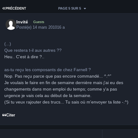
PREMIÈRE PAGE
PRÉCÉDENT
PAGE 5 SUR 5
Invité
Guests
Posté(e)
14 mars 2010
16 a
(...)
Que restera t-il aux autres ??
Heu.. C'est à dire ?..
as-tu reçu les composants de chez Farnell ?
Nop. Pas reçu parce que pas encore commandé... ^.^"
Je voulais le faire en fin de semaine dernière mais j'ai eu des
changements dans mon emploi du temps; comme y'a pas
urgence je vais cela au début de la semaine.
(Si tu veux rajouter des trucs... Tu sais où m'envoyer ta liste -.^)
Citer