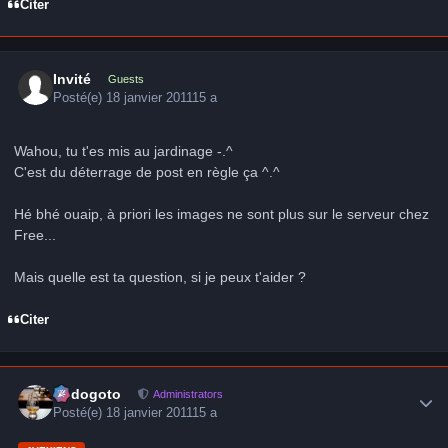
Citer
Invité
Guests
Posté(e)
18 janvier 2011
15 a
Wahou, tu t'es mis au jardinage -.^
C'est du déterrage de post en règle ça ^.^
Hé bhé ouaip, à priori les images ne sont plus sur le serveur chez
Free...
Mais quelle est ta question, si je peux t'aider ?
Citer
Author stats
frédogoto
Administrators
Posté(e)
18 janvier 2011
15 a