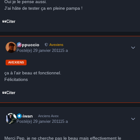
Oui je le pense aussi.
J'ai hâte de tester ça en pleine pampa !
Citer
Author stats
peppuccio
Avexiens
Posté(e)
29 janvier 2011
15 a
AVEXIENS
ça à l'air beau et fonctionnel.
Félicitations
Citer
Author stats
Obiwan
Anciens Avex
Posté(e)
29 janvier 2011
15 a
Merci Pep, je ne cherche pas le beau mais effectivement le