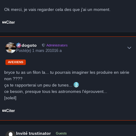
Ok merci, je vais regarder cela des que j'ai un moment.
Citer
Author stats
frédogoto
Administrators
Posté(e)
1 mars 2010
16 a
AVEXIENS
bryce tu as un filon la... tu pourrais imaginer les produire en série
non ????
ça te rapporterai un peu de tunes...
ce besoin, presque tous les astronomes l'éprouvent...
[soleil]
Citer
Invité trustinator
Guests