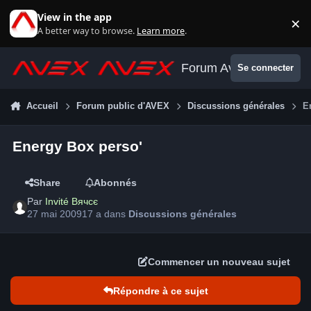
Aller au contenu
View in the app
×
Di
A better way to browse.
Learn more
.
Forum Avex
Se connecter
Accueil
Forum public d'AVEX
Discussions générales
E
Energy Box perso'
Share
Abonnés
Par
Invité Вячсє
27 mai 2009
17 a
dans
Discussions générales
Commencer un nouveau sujet
Répondre à ce sujet