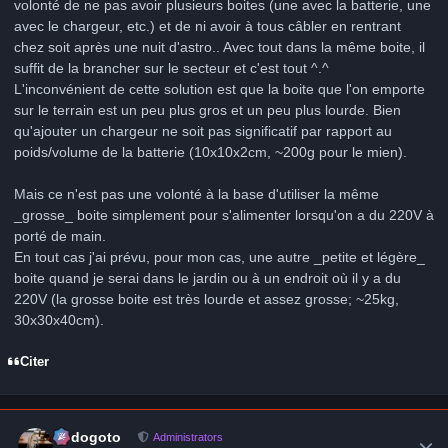
volonté de ne pas avoir plusieurs boites (une avec la batterie, une
avec le chargeur, etc.) et de ni avoir à tous câbler en rentrant
chez soit après une nuit d'astro.. Avec tout dans la même boite, il
suffit de la brancher sur le secteur et c'est tout ^.^
L'inconvénient de cette solution est que la boite que l'on emporte
sur le terrain est un peu plus gros et un peu plus lourde. Bien
qu'ajouter un chargeur ne soit pas significatif par rapport au
poids/volume de la batterie (10x10x2cm, ~200g pour le mien).
Mais ce n'est pas une volonté à la base d'utiliser la même
_grosse_ boite simplement pour s'alimenter lorsqu'on a du 220V à
porté de main.
En tout cas j'ai prévu, pour mon cas, une autre _petite et légère_
boite quand je serai dans le jardin ou à un endroit où il y a du
220V (la grosse boite est très lourde et assez grosse; ~25kg,
30x30x40cm).
Citer
Author stats
frédogoto
Administrators