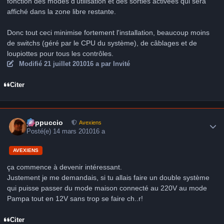
fonction des modes d'utilisation et des sorties activées qui sera
affiché dans la zone libre restante.
Donc tout ceci minimise fortement l'installation, beaucoup moins
de switchs (géré par le CPU du système), de câblages et de
loupiottes pour tous les contrôles.
Modifié
21 juillet 2010
16 a
par Invité
Citer
Author stats
peppuccio
Avexiens
Posté(e)
14 mars 2010
16 a
AVEXIENS
ça commence à devenir intéressant.
Justement je me demandais, si tu allais faire un double système
qui puisse passer du mode maison connecté au 220V au mode
Pampa tout en 12V sans trop se faire ch..r!
Citer