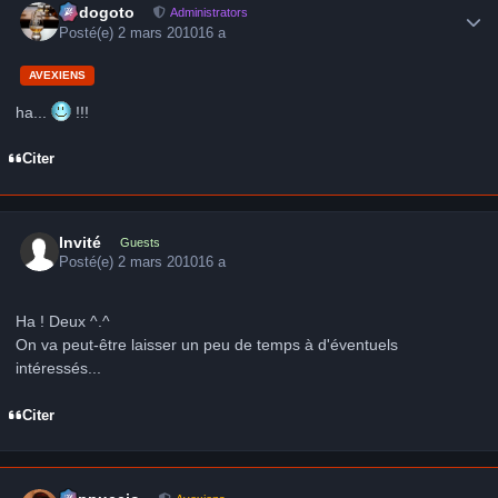
frédogoto
Administrators
Posté(e)
2 mars 2010
16 a
AVEXIENS
ha...
!!!
Citer
Invité
Guests
Posté(e)
2 mars 2010
16 a
Ha ! Deux ^.^
On va peut-être laisser un peu de temps à d'éventuels
intéressés...
Citer
Author stats