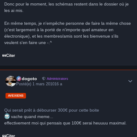
Donc pour le moment, les schémas restent dans le dossier où je
les ai mis.
En même temps, je n'empêche personne de faire la même chose
(c'est largement à la porté de n'importe quel amateur en
électronique), et les membres/amis sont les bienvenue s'ils
veulent s'en faire une -.^
Citer
Author stats
frédogoto
Administrators
Posté(e)
1 mars 2010
16 a
AVEXIENS
Qui serait prêt à débourser 300€ pour cette boite
vache quand meme...
effectivement moi qui pensais que 100€ serai heuuuu maximal.
Citer