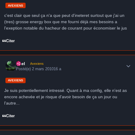
AVEXIENS
c'est clair que seul ça n'a que peut d'ineteret surtout que j'ai un
(tres) grosse energy box que me fourni déjà mes besoins a
l'exeption notable du hacheur de courant pour économiser le jus
Citer
Author stats
Axel
Avexiens
Posté(e)
2 mars 2010
16 a
AVEXIENS
Je suis potentiellement intressé. Quant à ma config, elle n'est as
encore achevée et je risque d'avoir besoin de ça un jour ou
l'autre...
Citer
Author stats