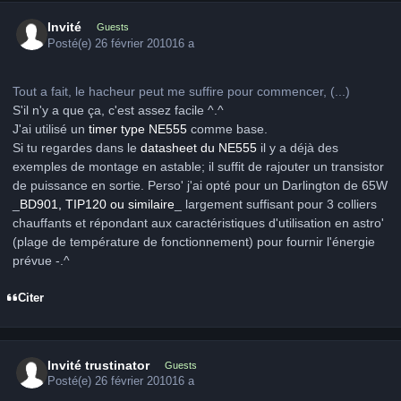
Invité
Guests
Posté(e)
26 février 2010
16 a
Tout a fait, le hacheur peut me suffire pour commencer, (...)
S'il n'y a que ça, c'est assez facile ^.^
J'ai utilisé un
timer type NE555
comme base.
Si tu regardes dans le
datasheet du NE555
il y a déjà des
exemples de montage en astable; il suffit de rajouter un transistor
de puissance en sortie. Perso' j'ai opté pour un Darlington de 65W
_
BD901, TIP120 ou similaire
_ largement suffisant pour 3 colliers
chauffants et répondant aux caractéristiques d'utilisation en astro'
(plage de température de fonctionnement) pour fournir l'énergie
prévue -.^
Citer
Invité trustinator
Guests
Posté(e)
26 février 2010
16 a