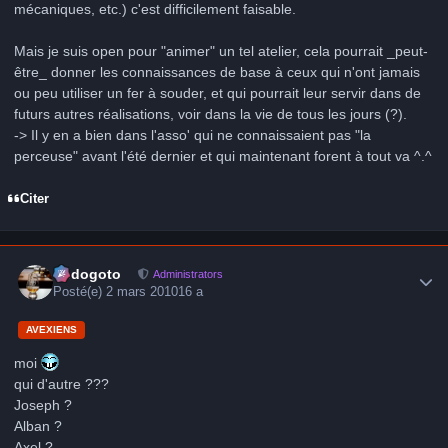
mécaniques, etc.) c'est difficilement faisable.
Mais je suis open pour "animer" un tel atelier, cela pourrait _peut-
être_ donner les connaissances de base à ceux qui n'ont jamais
ou peu utiliser un fer à souder, et qui pourrait leur servir dans de
futurs autres réalisations, voir dans la vie de tous les jours (?).
-> Il y en a bien dans l'asso' qui ne connaissaient pas "la
perceuse" avant l'été dernier et qui maintenant forent à tout va ^.^
Citer
Author stats
frédogoto
Administrators
Posté(e)
2 mars 2010
16 a
AVEXIENS
moi
qui d'autre ???
Joseph ?
Alban ?
Axel ?