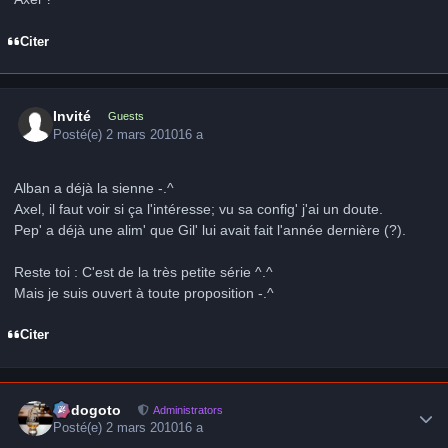
Citer
Invité
Guests
Posté(e)
2 mars 2010
16 a
Alban a déjà la sienne -.^
Axel, il faut voir si ça l'intéresse; vu sa config' j'ai un doute.
Pep' a déjà une alim' que Gil' lui avait fait l'année dernière (?).
Reste toi : C'est de la très petite série ^.^
Mais je suis ouvert à toute proposition -.^
Citer
Author stats
frédogoto
Administrators
Posté(e)
2 mars 2010
16 a