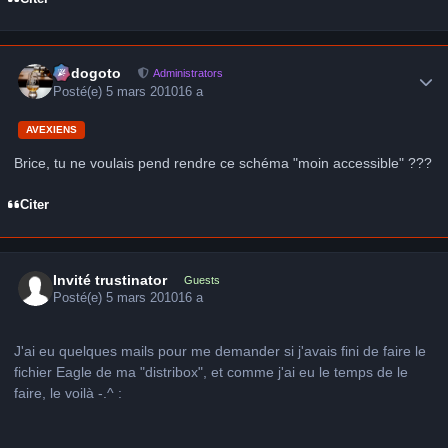
Author stats
frédogoto
Administrators
Posté(e)
5 mars 2010
16 a
AVEXIENS
Brice, tu ne voulais pend rendre ce schéma "moin accessible" ???
Citer
Invité trustinator
Guests
Posté(e)
5 mars 2010
16 a
J'ai eu quelques mails pour me demander si j'avais fini de faire le
fichier Eagle de ma "distribox", et comme j'ai eu le temps de le
faire, le voilà -.^ :