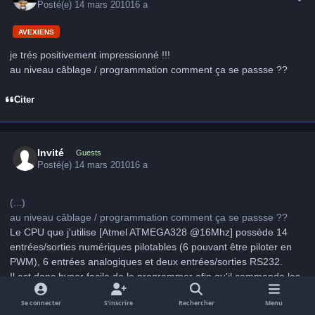
Posté(e)
14 mars 2010
16 a
AVEXIENS
je trés positivement impressionné !!!
au niveau câblage / programmation comment ça se passse ??
Citer
Invité
Guests
Posté(e)
14 mars 2010
16 a
(...)
au niveau câblage / programmation comment ça se passse ??
Le CPU que j'utilise [Atmel ATMEGA328 @16Mhz] possède 14
entrées/sorties numériques pilotables (6 pouvant être piloter en
PWM), 6 entrées analogiques et deux entrées/sorties RS232.
Il est donc hyper facile de le programmer afin qu'il commande les
prises 220V via des petits relais et aussi les différentes voies 12V
Se connecter
S’inscrire
Rechercher
Menu
^.^