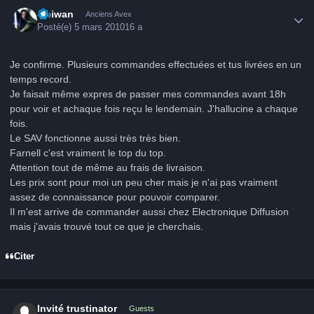
Author stats
Obiwan
Anciens Avex
Posté(e)
5 mars 2010
16 a
Je confirme. Plusieurs commandes effectuées et tus livrées en un
temps record.
Je faisait même expres de passer mes commandes avant 18h
pour voir et achaque fois reçu le lendemain. J'hallucine a chaque
fois.
Le SAV fonctionne aussi très très bien.
Farnell c'est vraiment le top du top.
Attention tout de même au frais de livraison.
Les prix sont pour moi un peu cher mais je n'ai pas vraiment
assez de connaissance pour pouvoir comparer.
Il m'est arrive de commander aussi chez Electronique Diffusion
mais j'avais trouvé tout ce que je cherchais.
Citer
Invité trustinator
Guests