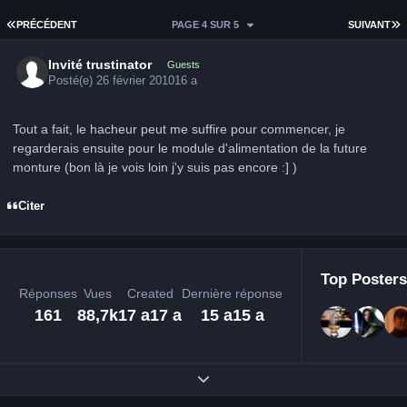
PREMIÈRE PAGE
D
PRÉCÉDENT
PAGE 4 SUR 5
SUIVANT
Invité trustinator
Guests
Posté(e)
26 février 2010
16 a
Tout a fait, le hacheur peut me suffire pour commencer, je
regarderais ensuite pour le module d'alimentation de la future
monture (bon là je vois loin j'y suis pas encore :] )
Citer
Top Posters
Réponses
Vues
Created
Dernière réponse
161
88,7k
17 a
17 a
15 a
15 a
Expand topic overview