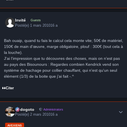
Invité
Guests
Posté(e)
1 mars 2010
16 a
Bah ouaip, quand tu fais le calcul cela monte vite; 50€ de matériel,
150€ de main d'œuvre, marge obligatoire, plouf : 300€ (tout cela à
la louche).
J'ai l'impression que tu découvres des choses, mais on n'est pas
au pays des Bisounours : Regardes combien Kendrick vend son
système de hachage pour collier chauffant, qui n'est qu'un seul
élément (1/3) de la boite que j'ai fait -.^
Citer
Author stats
frédogoto
Administrators
Posté(e)
2 mars 2010
16 a
AVEXIENS