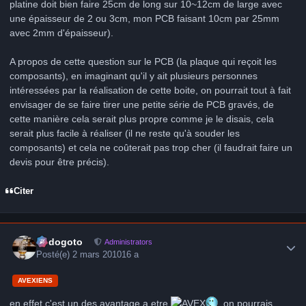
platine doit bien faire 25cm de long sur 10~12cm de large avec
une épaisseur de 2 ou 3cm, mon PCB faisant 10cm par 25mm
avec 2mm d'épaisseur).
A propos de cette question sur le PCB (la plaque qui reçoit les
composants), en imaginant qu'il y ait plusieurs personnes
intéressées par la réalisation de cette boite, on pourrait tout à fait
envisager de se faire tirer une petite série de PCB gravés, de
cette manière cela serait plus propre comme je le disais, cela
serait plus facile à réaliser (il ne reste qu'à souder les
composants) et cela ne coûterait pas trop cher (il faudrait faire un
devis pour être précis).
Citer
Author stats
frédogoto
Administrators
Posté(e)
2 mars 2010
16 a
AVEXIENS
en effet c'est un des avantage a etre
, on pourrais