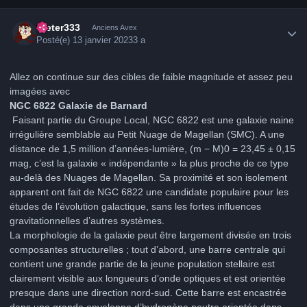
Author stats
Dieter333
Anciens Avex
Posté(e)
13 janvier 2023
3 a
Allez on continue sur des cibles de faible magnitude et assez peu
imagées avec
NGC 6822 Galaxie de Barnard
Faisant partie du Groupe Local, NGC 6822 est une galaxie naine
irrégulière semblable au Petit Nuage de Magellan (SMC). A une
distance de 1,5 million d’années-lumière, (m − M)0 = 23,45 ± 0,15
mag, c’est la galaxie « indépendante » la plus proche de ce type
au-delà des Nuages de Magellan. Sa proximité et son isolement
apparent ont fait de NGC 6822 une candidate populaire pour les
études de l’évolution galactique, sans les fortes influences
gravitationnelles d’autres systèmes.
La morphologie de la galaxie peut être largement divisée en trois
composantes structurelles ; tout d’abord, une barre centrale qui
contient une grande partie de la jeune population stellaire est
clairement visible aux longueurs d’onde optiques et est orientée
presque dans une direction nord-sud. Cette barre est encastrée
dans une grande enveloppe d’hydrogène neutre orientée dans