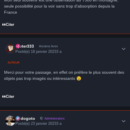
Mon seul souvenir est une observation au T500 en montagne,
seule possibilité pour la voir sans trop d'absorption depuis la
France
Citer
Author stats
Dieter333
Anciens Avex
Posté(e)
18 janvier 2023
3 a
AUTEUR
Merci pour votre passage, en effet on préfère le plus souvent des
objets pas trop imagés ou intéressants
😉
Citer
Author stats
frédogoto
Administrators
Posté(e)
23 janvier 2023
3 a