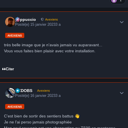
1
Author stats
peppuccio
Avexiens
Posté(e)
15 janvier 2023
3 a
AVEXIENS
très belle image que je n'avais jamais vu auparavant...
Vous vous faites bien plaisir avec votre installation.
Citer
Author stats
CCDOBS
Avexiens
Posté(e)
16 janvier 2023
3 a
AVEXIENS
C'est bien de sortir des sentiers battus
👋
Je ne l'ai perso jamais photographiée