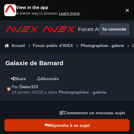
Aller au contenu
View in the app
×
Di
A better way to browse.
Learn more
.
Forum Avex
Se connecter
Accueil
Forum public d'AVEX
Photographies - galerie
Galaxie de Barnard
Share
Abonnés
Par
Dieter333
13 janvier 2023
3 a
dans
Photographies - galerie
Commencer un nouveau sujet
Répondre à ce sujet