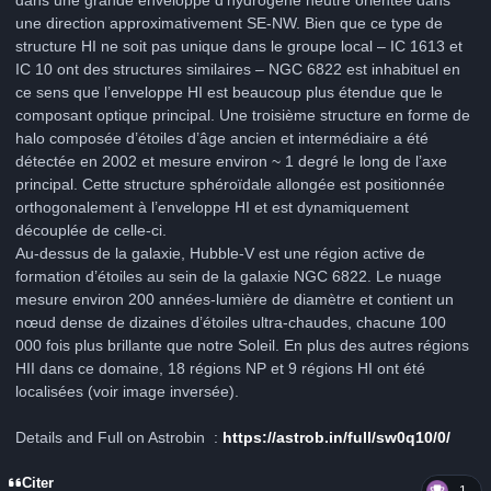
une direction approximativement SE-NW. Bien que ce type de
structure HI ne soit pas unique dans le groupe local – IC 1613 et
IC 10 ont des structures similaires – NGC 6822 est inhabituel en
ce sens que l’enveloppe HI est beaucoup plus étendue que le
composant optique principal. Une troisième structure en forme de
halo composée d’étoiles d’âge ancien et intermédiaire a été
détectée en 2002 et mesure environ ~ 1 degré le long de l’axe
principal. Cette structure sphéroïdale allongée est positionnée
orthogonalement à l’enveloppe HI et est dynamiquement
découplée de celle-ci.
Au-dessus de la galaxie, Hubble-V est une région active de
formation d’étoiles au sein de la galaxie NGC 6822. Le nuage
mesure environ 200 années-lumière de diamètre et contient un
nœud dense de dizaines d’étoiles ultra-chaudes, chacune 100
000 fois plus brillante que notre Soleil. En plus des autres régions
HII dans ce domaine, 18 régions NP et 9 régions HI ont été
localisées (voir image inversée).
Details and Full on Astrobin
:
https://astrob.in/full/sw0q10/0/
Citer