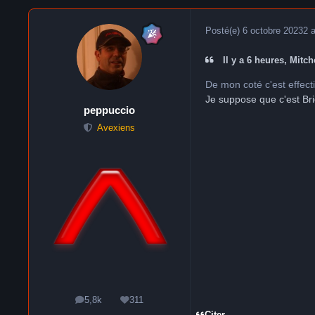
Posté(e)
6 octobre 2023
2 
Il y a 6 heures, Mitche
De mon coté c'est effecti
Je suppose que c'est Br
peppuccio
Avexiens
5,8k
311
messages
Réputation