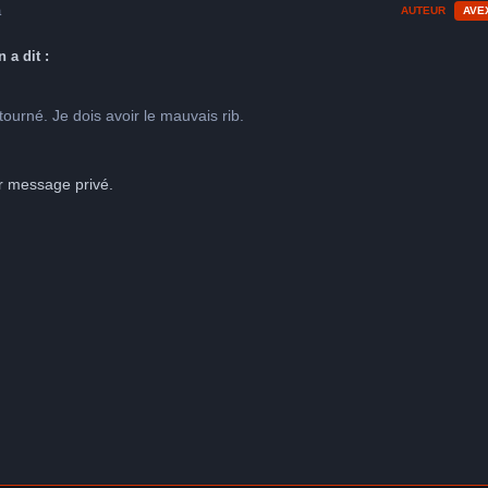
a
AUTEUR
AVE
n a dit :
ourné. Je dois avoir le mauvais rib.
r message privé.