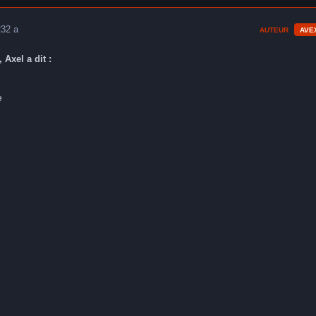
23
2 a
AUTEUR
AVE
 Axel a dit :
e