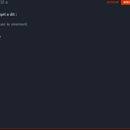
23
2 a
AUTEUR
AVE
pit a dit :
tuer le virement.
e