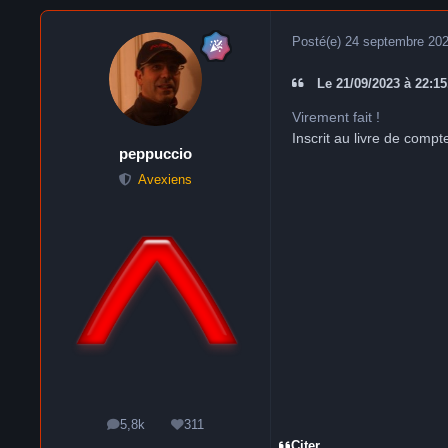
Posté(e)
24 septembre 20
Le 21/09/2023 à 22:15,
Virement fait !
Inscrit au livre de compt
peppuccio
Avexiens
5,8k
311
messages
Réputation
Citer