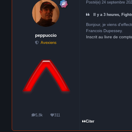
Posté(e)
24 septembre 20
Il y a 3 heures, Fights
Bonjour, je viens d'effec
Francois Dupessey.
peppuccio
Inscrit au livre de compt
Avexiens
5,8k
311
messages
Réputation
Citer