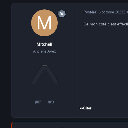
Posté(e)
6 octobre 2023
2 
De mon coté c'est effecti
Mitchell
Anciens Avex
7
0
messages
Réputation
Citer