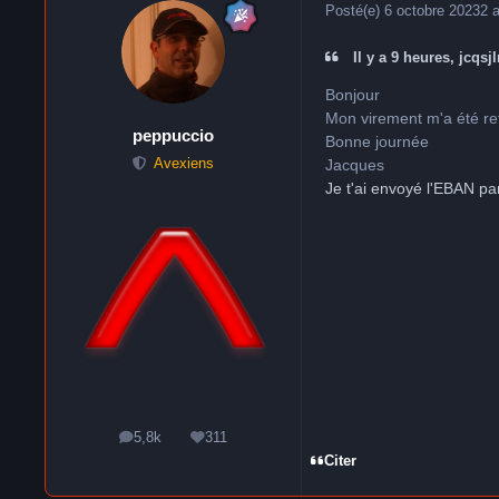
Posté(e)
6 octobre 2023
2 
Il y a 9 heures, jcqsjl
Bonjour
Mon virement m'a été ret
peppuccio
Bonne journée
Jacques
Avexiens
Je t'ai envoyé l'EBAN pa
5,8k
311
messages
Réputation
Citer