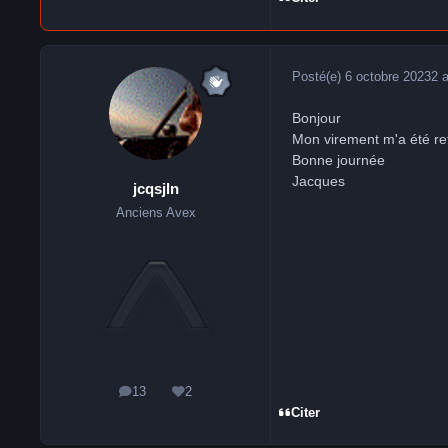
Posté(e)
6 octobre 2023
2 
Bonjour
Mon virement m'a été ret
Bonne journée
Jacques
jcqsjln
Anciens Avex
13
2
messages
Réputation
Citer