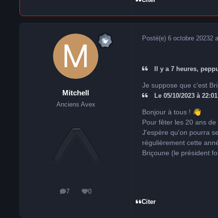
Citer
Posté(e)
6 octobre 2023
2 
Il y a 7 heures, peppu
Je suppose que c'est Br
Mitchell
Le 05/10/2023 à 22:01,
Anciens Avex
Bonjour à tous !
👋
Pour fêter les 20 ans de 
J'espère qu'on pourra se
régulièrement cette ann
Briçoune (le président 
7
0
messages
Réputation
Citer