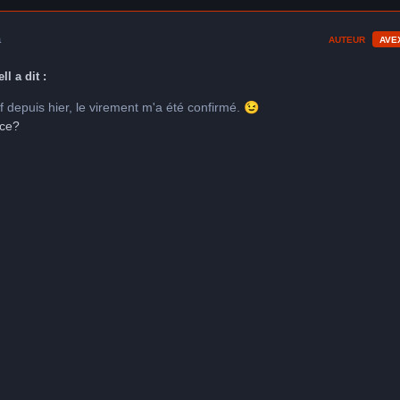
a
AUTEUR
AVE
ll a dit :
f depuis hier, le virement m'a été confirmé.
😉
ice?