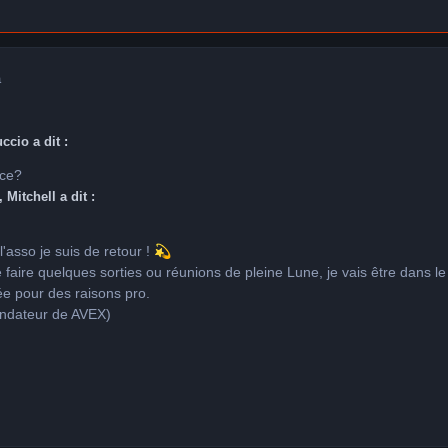
a
ccio a dit :
ice?
 Mitchell a dit :
l'asso je suis de retour !
💫
 faire quelques sorties ou réunions de pleine Lune, je vais être dans le
ée pour des raisons pro.
fondateur de AVEX)