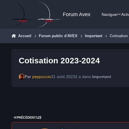
Aller au contenu
Forum Avex
Naviguer
Acti
Accueil
Forum public d'AVEX
Important
Cotisation
Cotisation 2023-2024
Par
peppuccio
31 août 2023
2 a
dans
Important
PREMIÈRE PAGE
PRÉCÉDENT
1
2
3