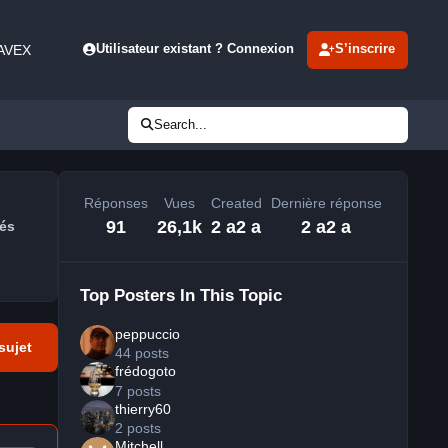
 AVEX
Utilisateur existant ? Connexion
S’inscrire
Search...
Réponses
Vues
Created
Dernière réponse
91
26,1k
2 a
2 a
2 a
2 a
és
Top Posters In This Topic
peppuccio
sujet
44 posts
frédogoto
7 posts
thierry60
2 posts
Mitchell