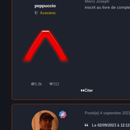
Merci Joseph
peppuccio
inscrit au livre de compt
Avexiens
5,8k
312
messages
Réputation
Citer
Posté(e)
4 septembre 202
Le 02/09/2023 à 12:12