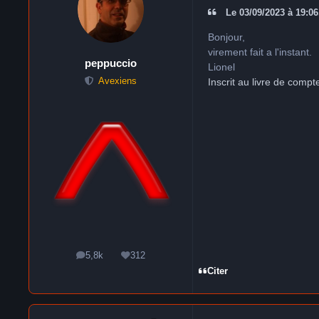
Le 03/09/2023 à 19:06,
Bonjour,
virement fait a l'instant.
peppuccio
Lionel
Inscrit au livre de compt
Avexiens
5,8k
312
messages
Réputation
Citer