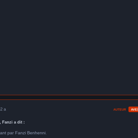
3
2 a
AUTEUR
AVE
 Fanzi a dit :
stant par Fanzi Benhenni.