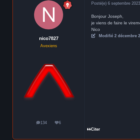
Posté(e)
6 septembre 202
Bonjour Joseph,
je viens de faire le virem
Nico
Modifié
2 décembre 
nico7827
Avexiens
134
6
messages
Réputation
Citer