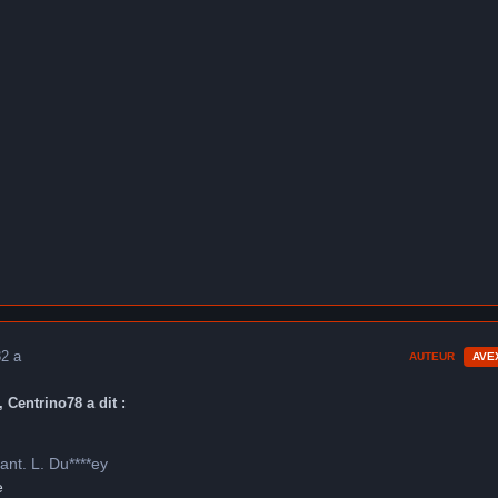
3
2 a
AUTEUR
AVE
 Centrino78 a dit :
tant. L. Du****ey
e