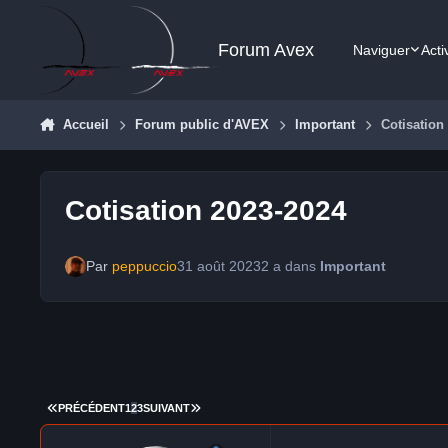
Aller au contenu
Forum Avex
Naviguer
Acti
Accueil
Forum public d'AVEX
Important
Cotisation
Cotisation 2023-2024
Par
peppuccio
31 août 2023
2 a
dans
Important
PREMIÈRE PAGE
DERNIÈRE PAGE
PRÉCÉDENT
1
2
3
SUIVANT