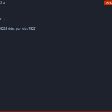
3
2 a
AVE
ent.
2025
2 déc.
par nico7827