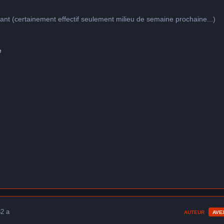
stant (certainement effectif seulement milieu de semaine prochaine...)
e
3
2 a
AUTEUR
AVE