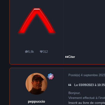
5,8k
312
messages
Réputation
Citer
Posté(e)
4 septembre 202
Le 03/09/2023 à 10:35,
Bonjour,
Virement effectué à l'ins
peppuccio
Inscrit au livre de compt