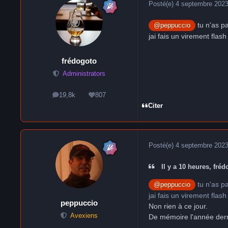
Posté(e)
4 septembre 202
tu n'as p
@peppuccio
jai fais un virement flash
frédogoto
Administrators
19,8k
807
messages
Réputation
Citer
Posté(e)
4 septembre 202
Il y a 10 heures, fréd
tu n'as p
@peppuccio
jai fais un virement flash
peppuccio
Non rien à ce jour.
Avexiens
De mémoire l'année derni