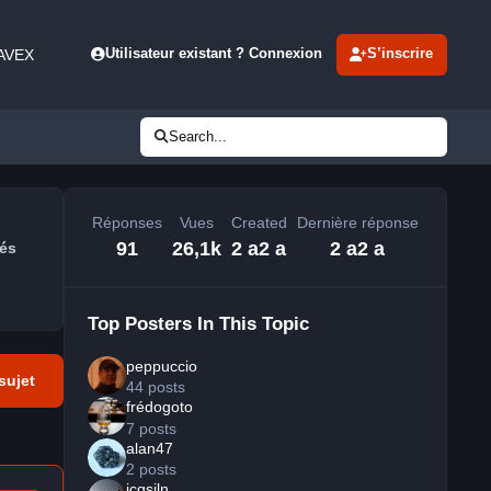
 AVEX
Utilisateur existant ? Connexion
S’inscrire
Search...
Réponses
Vues
Created
Dernière réponse
91
26,1k
2 a
2 a
2 a
2 a
és
Top Posters In This Topic
peppuccio
sujet
44 posts
frédogoto
7 posts
alan47
2 posts
jcqsjln