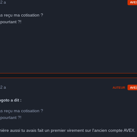
3
2 a
AVE
as reçu ma cotisation ?
 pourtant ?!
3
2 a
AUTEUR
AVE
ogoto a dit :
as reçu ma cotisation ?
 pourtant ?!
ère aussi tu avais fait un premier virement sur l'ancien compte AVEX.