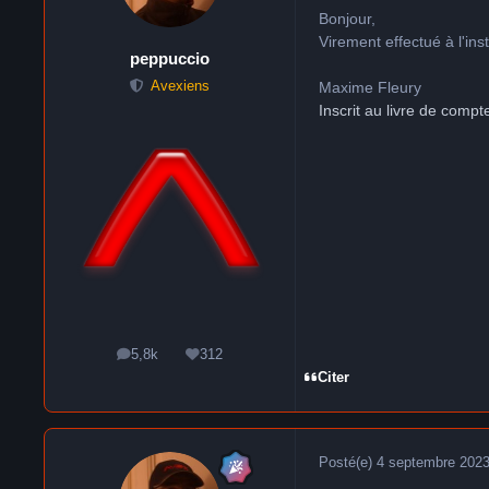
Bonjour,
Virement effectué à l'in
peppuccio
Maxime Fleury
Avexiens
Inscrit au livre de compt
5,8k
312
messages
Réputation
Citer
Posté(e)
4 septembre 202