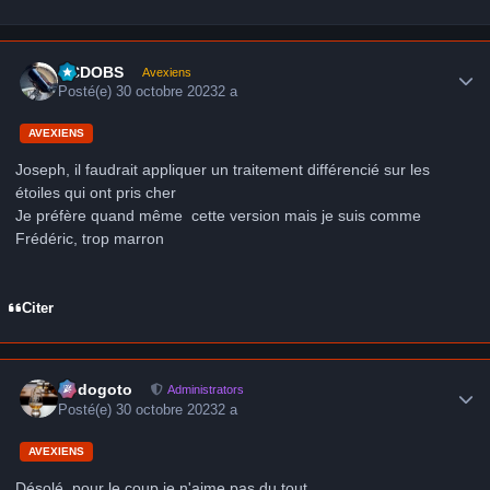
Author stats
CCDOBS
Avexiens
Posté(e)
30 octobre 2023
2 a
AVEXIENS
Joseph, il faudrait appliquer un traitement différencié sur les
étoiles qui ont pris cher
Je préfère quand même cette version mais je suis comme
Frédéric, trop marron
Citer
Author stats
frédogoto
Administrators
Posté(e)
30 octobre 2023
2 a
AVEXIENS
Désolé, pour le coup je n'aime pas du tout