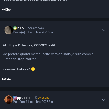
Citer
Author stats
FHoTo
Anciens Avex
Posté(e)
31 octobre 2023
2 a
Il y a 11 heures, CCDOBS a dit :
Je préfère quand même cette version mais je suis comme
Frédéric, trop marron
comme "Fabrice"
😉
Citer
Author stats
peppuccio
Avexiens
Posté(e)
31 octobre 2023
2 a