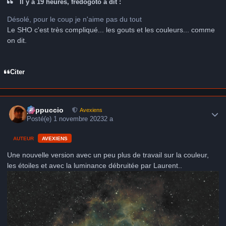
Il y a 19 heures, frédogoto a dit :
Désolé, pour le coup je n'aime pas du tout
Le SHO c'est très compliqué... les gouts et les couleurs... comme
on dit.
Citer
Author stats
peppuccio
Avexiens
Posté(e)
1 novembre 2023
2 a
AUTEUR
AVEXIENS
Une nouvelle version avec un peu plus de travail sur la couleur,
les étoiles et avec la luminance débruitée par Laurent..