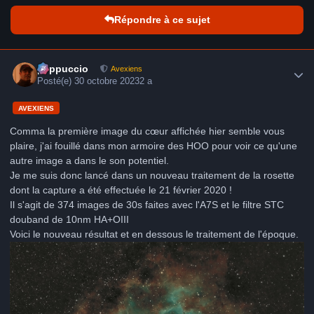
Répondre à ce sujet
Author stats
peppuccio
Avexiens
Posté(e)
30 octobre 2023
2 a
AVEXIENS
Comma la première image du cœur affichée hier semble vous
plaire, j'ai fouillé dans mon armoire des HOO pour voir ce qu'une
autre image a dans le son potentiel.
Je me suis donc lancé dans un nouveau traitement de la rosette
dont la capture a été effectuée le 21 février 2020 !
Il s'agit de 374 images de 30s faites avec l'A7S et le filtre STC
douband de 10nm HA+OIII
Voici le nouveau résultat et en dessous le traitement de l'époque.