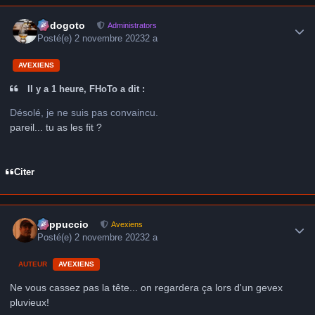
Author stats
frédogoto
Administrators
Posté(e)
2 novembre 2023
2 a
AVEXIENS
Il y a 1 heure, FHoTo a dit :
Désolé, je ne suis pas convaincu.
pareil... tu as les fit ?
Citer
Author stats
peppuccio
Avexiens
Posté(e)
2 novembre 2023
2 a
AUTEUR
AVEXIENS
Ne vous cassez pas la tête... on regardera ça lors d'un gevex
pluvieux!