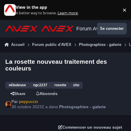
Aller au contenu
View in the app
×
Di
A better way to browse.
Learn more
.
Forum Avex
Se connecter
Accueil
Forum public d'AVEX
Photographies - galerie
L
La rosette nouveau traitement des
couleurs
nébuleuse
ngc2237
rosette
sho
Share
Abonnés
Par
peppuccio
30 octobre 2023
2 a
dans
Photographies - galerie
Commencer un nouveau sujet