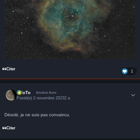
Citer
1
Author stats
FHoTo
Anciens Avex
Posté(e)
2 novembre 2023
2 a
Désolé, je ne suis pas convaincu.
Citer