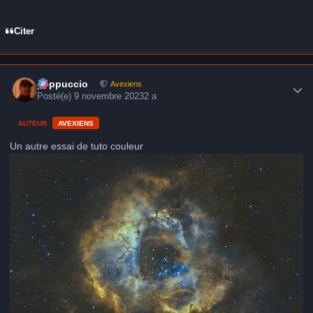
Citer
Author stats
peppuccio
Avexiens
Posté(e)
9 novembre 2023
2 a
AUTEUR
AVEXIENS
Un autre essai de tuto couleur