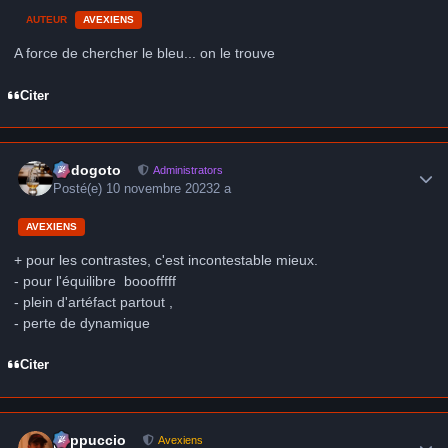
AUTEUR
AVEXIENS
A force de chercher le bleu... on le trouve
Citer
Author stats
frédogoto
Administrators
Posté(e)
10 novembre 2023
2 a
AVEXIENS
+ pour les contrastes, c'est incontestable mieux.
- pour l'équilibre booofffff
- plein d'artéfact partout ,
- perte de dynamique
Citer
Author stats
peppuccio
Avexiens