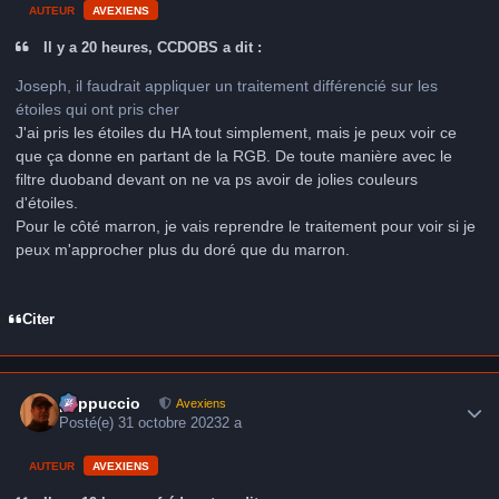
AUTEUR
AVEXIENS
Il y a 20 heures, CCDOBS a dit :
Joseph, il faudrait appliquer un traitement différencié sur les
étoiles qui ont pris cher
J'ai pris les étoiles du HA tout simplement, mais je peux voir ce
que ça donne en partant de la RGB. De toute manière avec le
filtre duoband devant on ne va ps avoir de jolies couleurs
d'étoiles.
Pour le côté marron, je vais reprendre le traitement pour voir si je
peux m'approcher plus du doré que du marron.
Citer
Author stats
peppuccio
Avexiens
Posté(e)
31 octobre 2023
2 a
AUTEUR
AVEXIENS