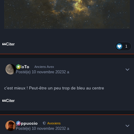
Citer
1
Author stats
FHoTo
Anciens Avex
Posté(e)
10 novembre 2023
2 a
c'est mieux ! Peut-être un peu trop de bleu au centre
Citer
Author stats
peppuccio
Avexiens
Posté(e)
10 novembre 2023
2 a