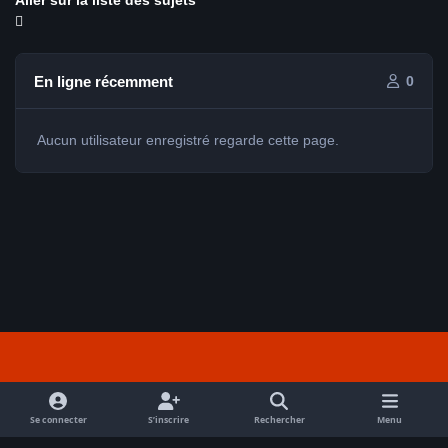
Aller sur la liste des sujets
En ligne récemment
0
Aucun utilisateur enregistré regarde cette page.
Light Mode
Dark Mode
System Preference
f
a
Se connecter
S’inscrire
Rechercher
Menu
Nous contacter
Cookies
c