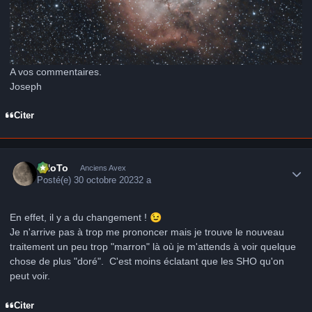
A vos commentaires.
Joseph
Citer
Author stats
FHoTo
Anciens Avex
Posté(e)
30 octobre 2023
2 a
En effet, il y a du changement !
😉
Je n'arrive pas à trop me prononcer mais je trouve le nouveau
traitement un peu trop "marron" là où je m'attends à voir quelque
chose de plus "doré". C'est moins éclatant que les SHO qu'on
peut voir.
Citer