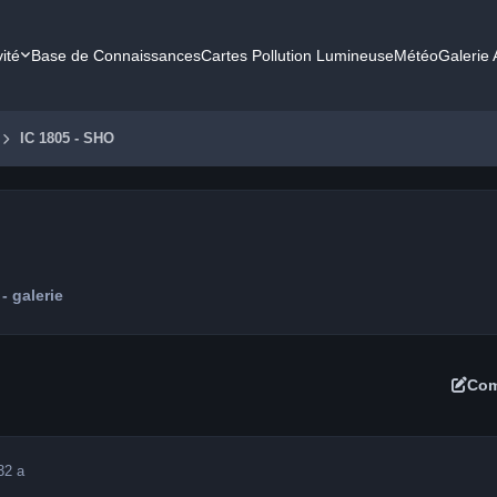
vité
Base de Connaissances
Cartes Pollution Lumineuse
Météo
Galerie
IC 1805 - SHO
- galerie
Com
3
2 a