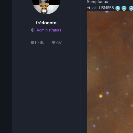
Somptueux
et joli LBN658
frédogoto
Administrators
19,8k
807
messages
Réputation