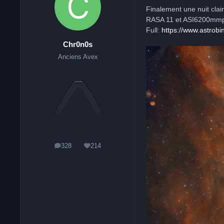
Finalement une nuit clai
RASA 11 et ASI6200mmp
Full:
https://www.astrob
Chr0n0s
Anciens Avex
328
214
messages
Réputation