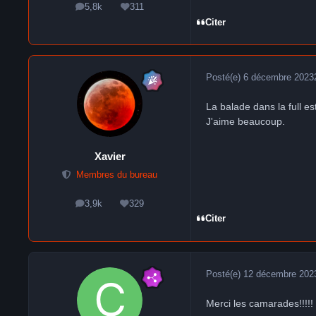
5,8k
311
messages
Réputation
Citer
Posté(e)
6 décembre 2023
La balade dans la full e
J'aime beaucoup.
Xavier
Membres du bureau
3,9k
329
messages
Réputation
Citer
Posté(e)
12 décembre 202
Merci les camarades!!!!!