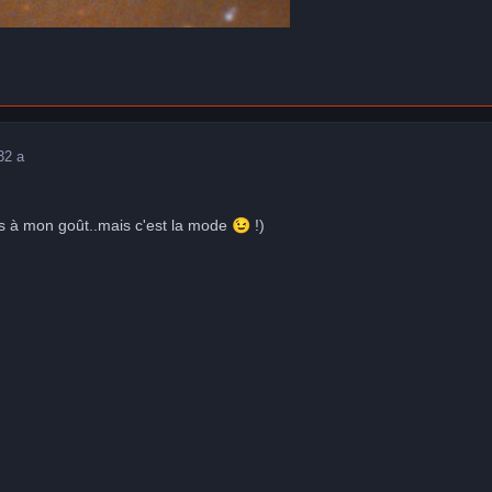
3
2 a
s à mon goût..mais c'est la mode
😉
!)