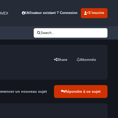
 AVEX
Utilisateur existant ? Connexion
S’inscrire
Search...
Share
Abonnés
mencer un nouveau sujet
Répondre à ce sujet