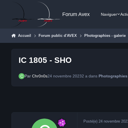
Aller au contenu
Forum Avex
Naviguer
Acti
Accueil
Forum public d'AVEX
Photographies - galerie
IC 1805 - SHO
Par
Chr0n0s
24 novembre 2023
2 a
dans
Photographies 
Posté(e)
24 novembre 202