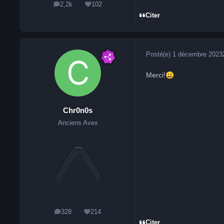
2,2k
102
messages
Réputation
Citer
Posté(e)
1 décembre 2023
Merci!
😀
Chr0n0s
Anciens Avex
328
214
messages
Réputation
Citer