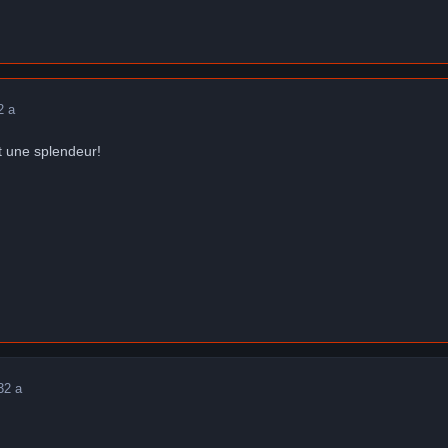
2 a
st une splendeur!
3
2 a