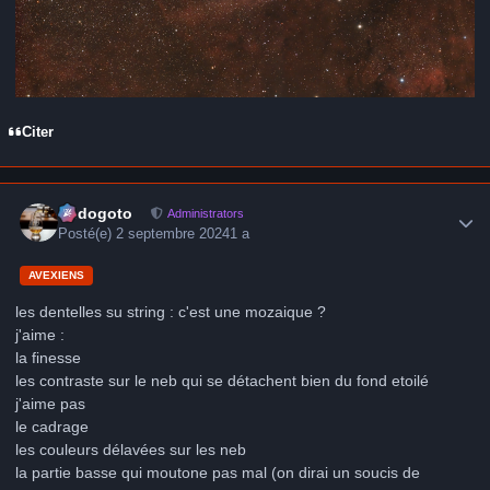
Citer
Author stats
frédogoto
Administrators
Posté(e)
2 septembre 2024
1 a
AVEXIENS
les dentelles su string
: c'est une mozaique ?
j'aime :
la finesse
les contraste sur le neb qui se détachent bien du fond etoilé
j'aime pas
le cadrage
les couleurs délavées sur les neb
la partie basse qui moutone pas mal (on dirai un soucis de