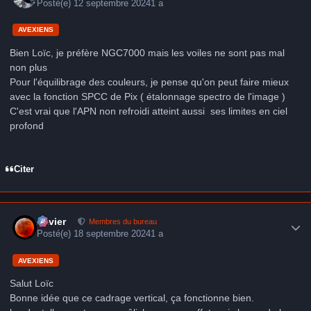
Posté(e)
12 septembre 2024
1 a
AVEXIENS
Bien Loïc, je préfère NGC7000 mais les voiles ne sont pas mal
non plus
Pour l'équilibrage des couleurs, je pense qu'on peut faire mieux
avec la fonction SPCC de Pix ( étalonnage spectro de l'image )
C'est vrai que l'APN non refroidi atteint aussi ses limites en ciel
profond
Citer
Author stats
Xavier
Membres du bureau
Posté(e)
18 septembre 2024
1 a
AVEXIENS
Salut Loïc
Bonne idée que ce cadrage vertical, ça fonctionne bien.