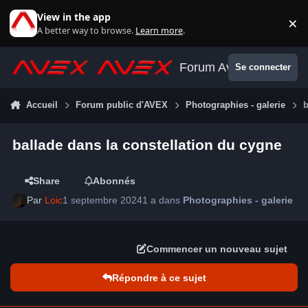
Aller au contenu
View in the app
×
Di
A better way to browse.
Learn more
.
Forum Avex
Se connecter
Accueil
Forum public d'AVEX
Photographies - galerie
b
ballade dans la constellation du cygne
Share
Abonnés
Par
Loic
1 septembre 2024
1 a
dans
Photographies - galerie
Commencer un nouveau sujet
Répondre à ce sujet