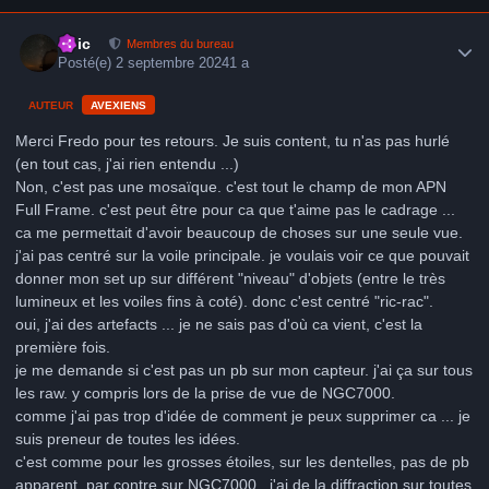
Author stats
Loic
Membres du bureau
Posté(e)
2 septembre 2024
1 a
AUTEUR
AVEXIENS
Merci Fredo pour tes retours. Je suis content, tu n'as pas hurlé
(en tout cas, j'ai rien entendu ...)
Non, c'est pas une mosaïque. c'est tout le champ de mon APN
Full Frame. c'est peut être pour ca que t'aime pas le cadrage ...
ca me permettait d'avoir beaucoup de choses sur une seule vue.
j'ai pas centré sur la voile principale. je voulais voir ce que pouvait
donner mon set up sur différent "niveau" d'objets (entre le très
lumineux et les voiles fins à coté). donc c'est centré "ric-rac".
oui, j'ai des artefacts ... je ne sais pas d'où ca vient, c'est la
première fois.
je me demande si c'est pas un pb sur mon capteur. j'ai ça sur tous
les raw. y compris lors de la prise de vue de NGC7000.
comme j'ai pas trop d'idée de comment je peux supprimer ca ... je
suis preneur de toutes les idées.
c'est comme pour les grosses étoiles, sur les dentelles, pas de pb
apparent. par contre sur NGC7000 , j'ai de la diffraction sur toutes