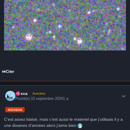
Citer
Author stats
hoxca
Avexiens
Posté(e)
10 septembre 2024
1 a
AVEXIENS
C'est assez biaisé, mais c'est aussi le materiel que j'utilisais il y a
une dixaines d'années alors j'aime bien