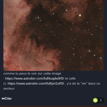
comme tu peux le voir sur cette image
:
https://www.astrobin.com/full/tuqdw9/0/
et celle
ci,
https://www.astrobin.com/full/prt1sf/0/
, y'a de la "vie" dans ce
secteur
Citer
1