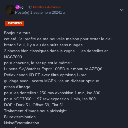
Author stats
Loic
Membres du bureau
Posté(e)
1 septembre 2024
1 a
AVEXIENS
Bonjour à tous
cet été, j'ai profité de ma nouvelle maison pour tester le ciel
breton ! oui, il y a eu des nuits sans nuages ...
2 photos bien classiques dans le cygne ... les dentelles et
NGC7000.
pour chacune, le set up est le même :
Lunette SkyWatcher Esprit 100ED sur monture AZEQ6
Reflex canon 6D FF avec filtre optolong L-pro
guidage avec Lacerta MGEN, via un diviseur optique.
prises d'image
pour les dentelles : 250 raw exposition 1 min, Iso 800
pour NGC7000 : 197 raw exposition 1 min, Iso 800
DOF : Dark 51, Offset 59, Flat 51.
Traitement d'image sous pixinsight ...
Blurextermination
NoiseExtermination