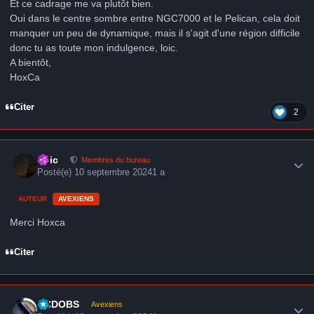
Et ce cadrage me va plutôt bien.
Oui dans le centre sombre entre NGC7000 et le Pelican, cela doit
manquer un peu de dynamique, mais il s'agit d'une région difficile
donc tu as toute mon indulgence, loic.
A bientôt,
HoxCa
Citer
2
Author stats
Loic
Membres du bureau
Posté(e)
10 septembre 2024
1 a
AUTEUR
AVEXIENS
Merci Hoxca
Citer
Author stats
CCDOBS
Avexiens