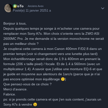
Author stats
FHoTo
Anciens Avex
Posté(e)
11 janvier 2025
1 a
Bonjour à tous,
Depuis quelques temps je songe à m'acheter une camera pour
remplacer mon Sony A7s. Mon choix s'oriente vers la ZWO ASI
2600MC Pro. Je me demande si la version monochrome ne serait
pas un meilleur choix ?
Je couplerai cette camera à mon Canon 400mm F/D2.8 dans un
premier temps (voir si changement vers une lunette plus tard)
Mon échantillonnage serait donc de 1.9 à 400mm en prenant la
formule (206 x taille pixel) / focale. Et de 1.4 à 560mm (avec un
multiplicateur 1.4). A savoir que j'utilise une monture EQ-6 et que
je guide en moyenne aux alentours de 1arc/s (parce que je n'ai
pas encore optimisé mon équilibrage
😕
)
Que pensez-vous de ce choix ?
Merci d'avance.
Fabrice.
ps: si je prends cette camera et que j'en suis content, j'aurais un
Sony A7s à vendre
😉