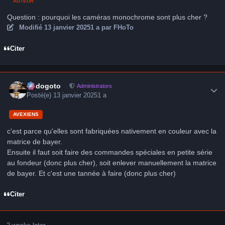
AUTEUR
Question : pourquoi les caméras monochrome sont plus cher ?
Modifié
13 janvier 2025
1 a
par FHoTo
Citer
Author stats
frédogoto
Administrators
Posté(e)
13 janvier 2025
1 a
AVEXIENS
c'est parce qu'elles sont fabriquées nativement en couleur avec la
matrice de bayer.
Ensuite il faut soit faire des commandes spéciales en petite série
au fondeur (donc plus cher), soit enlever manuellement la matrice
de bayer. Et c'est une tannée à faire (donc plus cher)
Citer