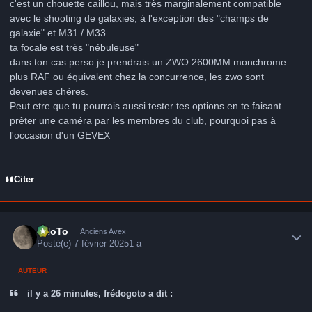
c'est un chouette caillou, mais très marginalement compatible
avec le shooting de galaxies, à l'exception des "champs de
galaxie" et M31 / M33
ta focale est très "nébuleuse"
dans ton cas perso je prendrais un ZWO 2600MM monchrome
plus RAF ou équivalent chez la concurrence, les zwo sont
devenues chères.
Peut etre que tu pourrais aussi tester tes options en te faisant
prêter une caméra par les membres du club, pourquoi pas à
l'occasion d'un GEVEX
Citer
Author stats
FHoTo
Anciens Avex
Posté(e)
7 février 2025
1 a
AUTEUR
il y a 26 minutes, frédogoto a dit :