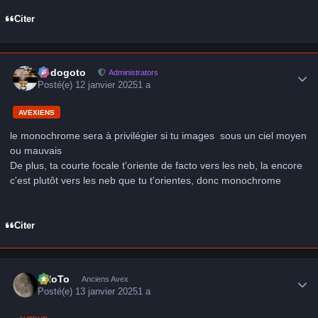
Citer
Author stats
frédogoto
Administrators
Posté(e)
12 janvier 2025
1 a
AVEXIENS
le monochrome sera à privilégier si tu images sous un ciel moyen
ou mauvais
De plus, ta courte focale t'oriente de facto vers les neb, la encore
c'est plutôt vers les neb que tu t'orientes, donc monochrome
Citer
Author stats
FHoTo
Anciens Avex
Posté(e)
13 janvier 2025
1 a