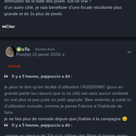
diminution de la taille des pixels. Est-ce vrai ?
d'un autre côté, je vais bénéficier d'une focale résultante plus
grande et de 2x plus de pixels
Citer
Author stats
FHoTo
Anciens Avex
Posté(e)
24 janvier 2025
1 a
AUTEUR
Il y a 5 heures, peppuccio a dit :
je peux te dire qu'en facilité d'utilisation l'ASI2600MC (pour en
grande partie les raisons que tu as cité) est sans aucun conteste
un vrai plus et pas juste un petit upgrade. Bien entendu je parle ici
d'utilisation nomade, comme je pense Fabrice à l'habitude de
faire.
je ne fais plus de nomade depuis que j'habite à la campagne
😉
Il y a 5 heures, peppuccio a dit :
passer au dessus de 30s si tu utilises des filtres bi-bande assez