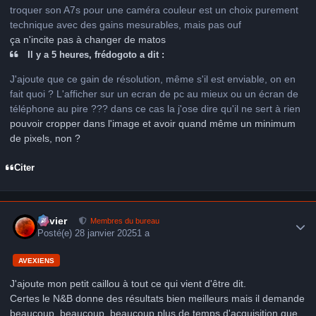
troquer son A7s pour une caméra couleur est un choix purement
technique avec des gains mesurables, mais pas ouf
ça n'incite pas à changer de matos
Il y a 5 heures, frédogoto a dit :
J'ajoute que ce gain de résolution, même s'il est enviable, on en
fait quoi ? L'afficher sur un ecran de pc au mieux ou un écran de
téléphone au pire ??? dans ce cas la j'ose dire qu'il ne sert à rien
pouvoir cropper dans l'image et avoir quand même un minimum
de pixels, non ?
Citer
Author stats
Xavier
Membres du bureau
Posté(e)
28 janvier 2025
1 a
AVEXIENS
J'ajoute mon petit caillou à tout ce qui vient d'être dit.
Certes le N&B donne des résultats bien meilleurs mais il demande
beaucoup, beaucoup, beaucoup plus de temps d'acquisition que