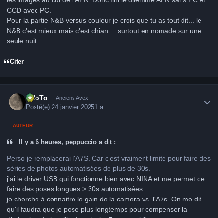
CCD avec PC.
Pour la partie N&B versus couleur je crois que tu as tout dit... le
N&B c'est mieux mais c'est chiant... surtout en nomade sur une
seule nuit.
Citer
Author stats
FHoTo
Anciens Avex
Posté(e)
24 janvier 2025
1 a
AUTEUR
Il y a 6 heures, peppuccio a dit :
Perso je remplacerai l'A7S. Car c'est vraiment limite pour faire des
séries de photos automatisées de plus de 30s.
j'ai le driver USB qui fonctionne bien avec NINA et me permet de
faire des poses longues > 30s automatisées
je cherche à connaitre le gain de la camera vs. l'A7s. On me dit
qu'il faudra que je pose plus longtemps pour compenser la