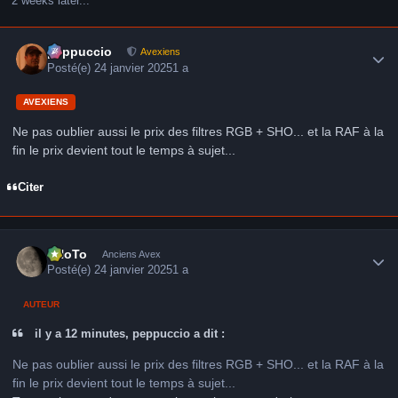
2 weeks later...
Author stats
peppuccio
Avexiens
Posté(e)
24 janvier 2025
1 a
AVEXIENS
Ne pas oublier aussi le prix des filtres RGB + SHO... et la RAF à la
fin le prix devient tout le temps à sujet...
Citer
Author stats
FHoTo
Anciens Avex
Posté(e)
24 janvier 2025
1 a
AUTEUR
il y a 12 minutes, peppuccio a dit :
Ne pas oublier aussi le prix des filtres RGB + SHO... et la RAF à la
fin le prix devient tout le temps à sujet...