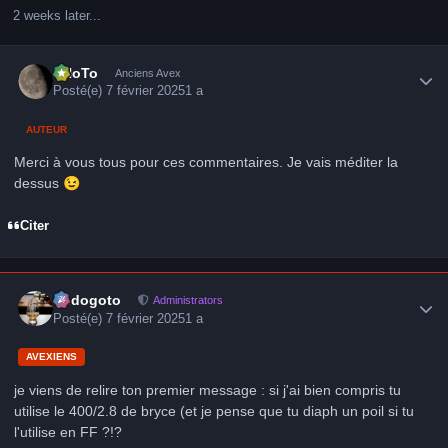
2 weeks later...
Author stats
FHoTo
Anciens Avex
Posté(e)
7 février 2025
1 a
AUTEUR
Merci à vous tous pour ces commentaires. Je vais méditer la
dessus
😉
Citer
Author stats
frédogoto
Administrators
Posté(e)
7 février 2025
1 a
AVEXIENS
je viens de relire ton premier message : si j'ai bien compris tu
utilise le 400/2.8 de bryce (et je pense que tu diaph un poil si tu
l'utilise en FF ?!?