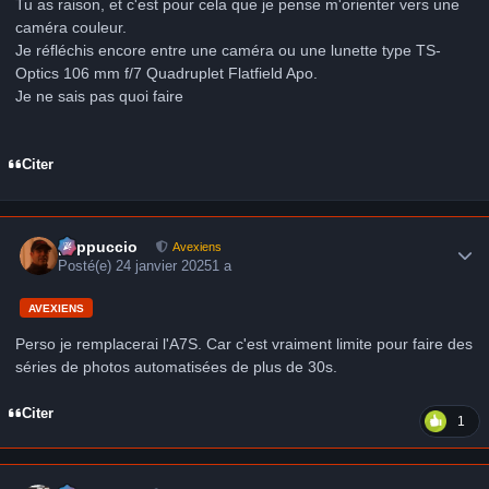
Tu as raison, et c'est pour cela que je pense m'orienter vers une
caméra couleur.
Je réfléchis encore entre une caméra ou une lunette type TS-
Optics 106 mm f/7 Quadruplet Flatfield Apo.
Je ne sais pas quoi faire
Citer
Author stats
peppuccio
Avexiens
Posté(e)
24 janvier 2025
1 a
AVEXIENS
Perso je remplacerai l'A7S. Car c'est vraiment limite pour faire des
séries de photos automatisées de plus de 30s.
Citer
1
Author stats