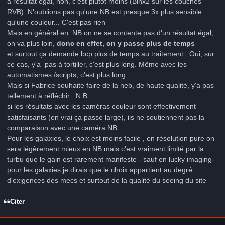
a résultat égal, non, c'est plutôt moins (Binx2 sur les couches
RVB). N'oublions pas qu'une NB est presque 3x plus sensible
qu'une couleur... C'est pas rien
Mais en général en NB on ne se contente pas d'un résultat égal,
on va plus loin,
donc en effet, on y passe plus de temps
et surtout ça demande bcp plus de temps au traitement. Oui, sur
ce cas, y'a pas à tortiller, c'est plus long. Même avec les
automatismes /scripts, c'est plus long
Mais si Fabrice souhaite faire de la neb, de haute qualité, y'a pas
tellement à réfléchir
: N.B
si les résultats avec les caméras couleur sont effectivement
satisfaisants (en vrai ça passe large), ils ne soutiennent pas la
comparaison avec une caméra NB
Pour les galaxies, le choix est moins facile , en résolution pure on
sera légèrement mieux en NB mais c'est vraiment limité par la
turbu que le gain est rarement manifeste - sauf en lucky imaging-
pour les galaxies je dirais que le choix appartient au degré
d'exigences des mecs et surtout de la qualité du seeing du site
Citer