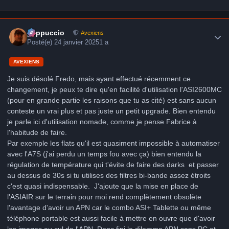
Author stats
peppuccio
Avexiens
Posté(e)
24 janvier 2025
1 a
AVEXIENS
Je suis désolé Fredo, mais ayant effectué récemment ce
changement, je peux te dire qu'en facilité d'utilisation l'ASI2600MC
(pour en grande partie les raisons que tu as cité) est sans aucun
conteste un vrai plus et pas juste un petit upgrade. Bien entendu
je parle ici d'utilisation nomade, comme je pense Fabrice à
l'habitude de faire.
Par exemple les flats qu'il est quasiment impossible à automatiser
avec l'A7S (j'ai perdu un temps fou avec ça) bien entendu la
régulation de température qui t'évite de faire des darks et passer
au dessus de 30s si tu utilises des filtres bi-bande assez étroits
c'est quasi indispensable. J'ajoute que la mise en place de
l'ASIAIR sur le terrain pour moi rend complètement obsolète
l'avantage d'avoir un APN car le combo ASI+ Tablette ou même
téléphone portable est aussi facile à mettre en ouvre que d'avoir
les images au cul de l'APN. Donc fini le dilemme APN sans PC et