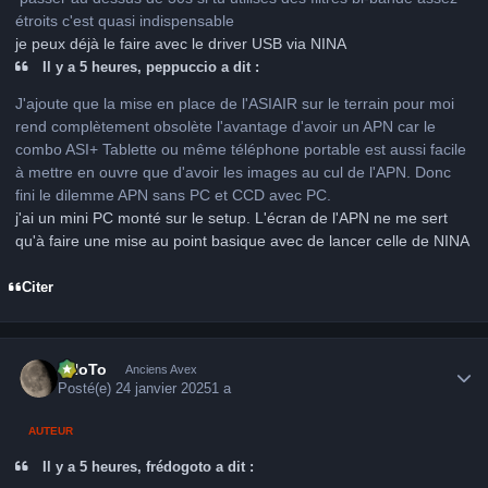
étroits c'est quasi indispensable
je peux déjà le faire avec le driver USB via NINA
Il y a 5 heures, peppuccio a dit :
J'ajoute que la mise en place de l'ASIAIR sur le terrain pour moi
rend complètement obsolète l'avantage d'avoir un APN car le
combo ASI+ Tablette ou même téléphone portable est aussi facile
à mettre en ouvre que d'avoir les images au cul de l'APN. Donc
fini le dilemme APN sans PC et CCD avec PC.
j'ai un mini PC monté sur le setup. L'écran de l'APN ne me sert
qu'à faire une mise au point basique avec de lancer celle de NINA
Citer
Author stats
FHoTo
Anciens Avex
Posté(e)
24 janvier 2025
1 a
AUTEUR
Il y a 5 heures, frédogoto a dit :