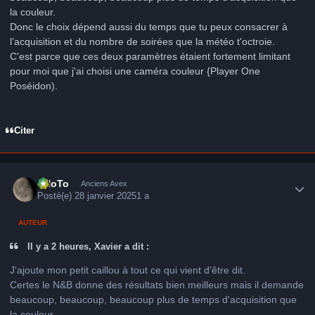
la couleur.
Donc le choix dépend aussi du temps que tu peux consacrer à
l’acquisition et du nombre de soirées que la météo t'octroie.
C'est parce que ces deux paramètres étaient fortement limitant
pour moi que j'ai choisi une caméra couleur {Player One
Poséidon).
Citer
Author stats
FHoTo
Anciens Avex
Posté(e)
28 janvier 2025
1 a
AUTEUR
Il y a 2 heures, Xavier a dit :
J'ajoute mon petit caillou à tout ce qui vient d'être dit.
Certes le N&B donne des résultats bien meilleurs mais il demande
beaucoup, beaucoup, beaucoup plus de temps d'acquisition que
la couleur.