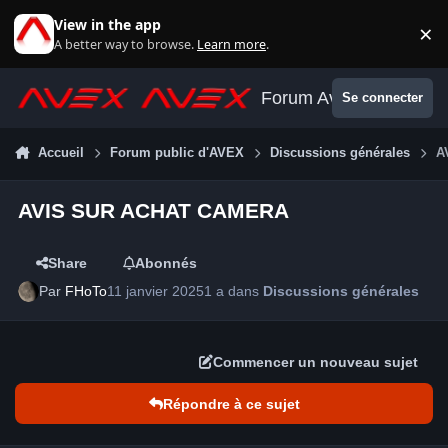
Aller au contenu
View in the app
×
Di
A better way to browse.
Learn more
.
Forum Avex
Se connecter
Accueil
Forum public d'AVEX
Discussions générales
A
AVIS SUR ACHAT CAMERA
Share
Abonnés
Par
FHoTo
11 janvier 2025
1 a
dans
Discussions générales
Commencer un nouveau sujet
Répondre à ce sujet