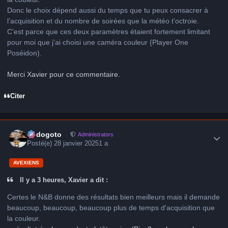
Donc le choix dépend aussi du temps que tu peux consacrer à
l’acquisition et du nombre de soirées que la météo t'octroie.
C'est parce que ces deux paramètres étaient fortement limitant
pour moi que j'ai choisi une caméra couleur {Player One
Poséidon).
Merci Xavier pour ce commentaire.
Citer
Author stats
frédogoto
Administrators
Posté(e)
28 janvier 2025
1 a
AVEXIENS
Il y a 3 heures, Xavier a dit :
Certes le N&B donne des résultats bien meilleurs mais il demande
beaucoup, beaucoup, beaucoup plus de temps d'acquisition que
la couleur.