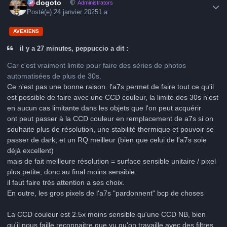
frédogoto
Administrators
Posté(e)
24 janvier 2025
1 a
AVEXIENS
il y a 27 minutes, peppuccio a dit :
Car c'est vraiment limite pour faire des séries de photos
automatisées de plus de 30s.
Ce n'est pas une bonne raison. l'a7s permet de faire tout ce qu'il
est possible de faire avec une CCD couleur, la limite des 30s n'est
en aucun cas limitante dans les objets que l'on peut acquérir
ont peut passer à la CCD couleur en remplacement de a7s si on
souhaite plus de résolution, une stabilité thermique et pouvoir se
passer de dark, et un RQ meilleur (bien que celui de l'a7s soie
déjà excellent)
mais de fait meilleure résolution = surface sensible unitaire / pixel
plus petite, donc au final moins sensible.
il faut faire très attention a ses choix.
En outre, les gros pixels de l'a7s "pardonnent" bcp de choses
La CCD couleur est 2.5x moins sensible qu'une CCD NB, bien
qu'il nous faille reconnaitre que vu qu'on travaille avec des filtres