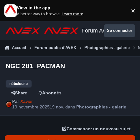
Aller au contenu
View in the app
×
Di
A better way to browse.
Learn more
.
Forum Avex
Se connecter
Accueil
Forum public d'AVEX
Photographies - galerie
NGC 281_PACMAN
nébuleuse
Share
Abonnés
Par
Xavier
19 novembre 2025
19 nov.
dans
Photographies - galerie
Commencer un nouveau sujet