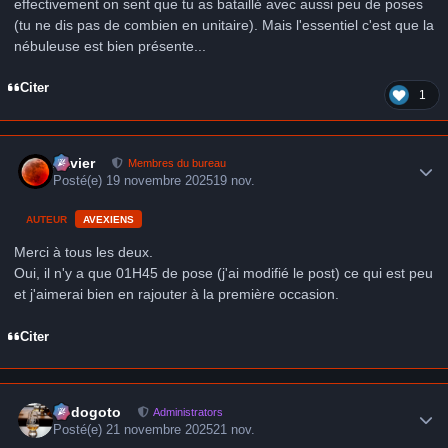
effectivement on sent que tu as bataillé avec aussi peu de poses
(tu ne dis pas de combien en unitaire). Mais l'essentiel c'est que la
nébuleuse est bien présente...
Citer
1
Author stats
Xavier
Membres du bureau
Posté(e)
19 novembre 2025
19 nov.
AUTEUR
AVEXIENS
Merci à tous les deux.
Oui, il n'y a que 01H45 de pose (j'ai modifié le post) ce qui est peu
et j'aimerai bien en rajouter à la première occasion.
Citer
Author stats
frédogoto
Administrators
Posté(e)
21 novembre 2025
21 nov.