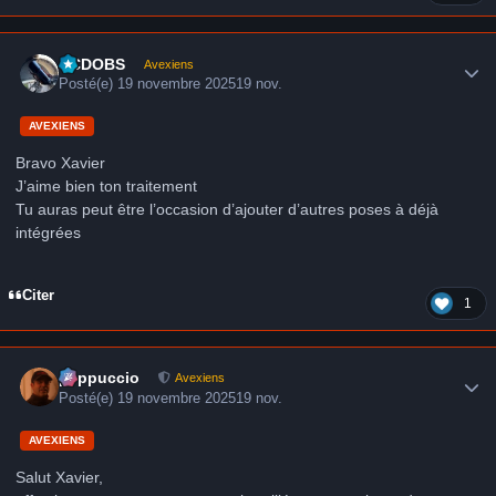
Author stats
CCDOBS
Avexiens
Posté(e)
19 novembre 2025
19 nov.
AVEXIENS
Bravo Xavier
J’aime bien ton traitement
Tu auras peut être l’occasion d’ajouter d’autres poses à déjà
intégrées
Citer
1
Author stats
peppuccio
Avexiens
Posté(e)
19 novembre 2025
19 nov.
AVEXIENS
Salut Xavier,