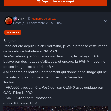
Répondre à ce sujet
Author stats
Xavier
Membres du bureau
Posté(e)
19 novembre 2025
19 nov.
AVEXIENS
Bonjour,
Prise cet été depuis un ciel Normand, je vous propose cette image
de la célèbre Nébuleuse PACMAN.
Je n'ai retenu que 35 images sur deux nuits, le ciel ayant été
balayé par des nuages d'altitudes, et encore, la FWHM moyenne
de ces images est supérieur à 4.
J'ai néanmoins réalisé un traitement qui donne cette image qui ne
me satisfait pas complétement mais que j'aime bien.
Technique :
- FRA 600 avec caméra Poséidon sur CEM40 avec guidage par
OAG, Filtre L-PRO
- SIRIL, GrabXpert, Photoshop
- 35 x 180 s soit 1 h 45