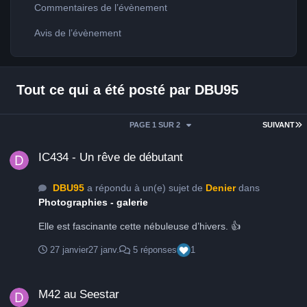
Commentaires de l’évènement
Avis de l’évènement
Tout ce qui a été posté par DBU95
D
PAGE 1 SUR 2
SUIVANT
IC434 - Un rêve de débutant
IC434 - Un rêve de débutant
DBU95
a répondu à un(e) sujet de
Denier
dans
Photographies - galerie
Elle est fascinante cette nébuleuse d’hivers. 👍
27 janvier
27 janv.
5 réponses
1
M42 au Seestar
M42 au Seestar