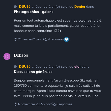
DBU95
a répondu à un(e) sujet de
Denier
dans
Photographies - galerie
Pour un tout automatique c’est super. Le cœur est brûlé,
mais comme tu le dis parfaitement, ça correspond à ton
bonheur sans contrainte. 👏👍
24 janvier
24 janv.
4 réponses
1
Dobson
Dobson
DBU95
a répondu à un(e) sujet de
eloi
dans
Discussions générales
Bonjour personnelement j'ai un télescope Skywatcher
150/750 sur monture equatorial. je suis très satisfait de
cette marque. Après il faut surtout savoir ce que tu veux
faire. Perso je ne suis pas fane de visuel ormis la lune
saturene et jupiter. Après c'est loin pour les planettes et gris
6 novembre 2025
6 nov.
8 réponses
et pa très visible sur un 150 pour les nébuleuses. En ciel