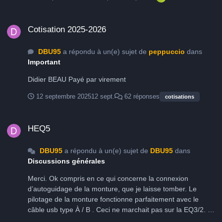
Cotisation 2025-2026
Cotisation 2025-2026
DBU95
a répondu à un(e) sujet de
peppuccio
dans
Important
Didier BEAU Payé par virement
12 septembre 2025
12 sept.
62 réponses
cotisations
HEQ5
HEQ5
DBU95
a répondu à un(e) sujet de
DBU95
dans
Discussions générales
Merci. Ok compris en ce qui concerne la connexion
d’autoguidage de la monture, que je laisse tomber. Le
pilotage de la monture fonctionne parfaitement avec le
câble usb type À / B . Ceci ne marchait pas sur la EQ3/2. Je
passait avec le câble convertisseur USB Rj Maintenant je