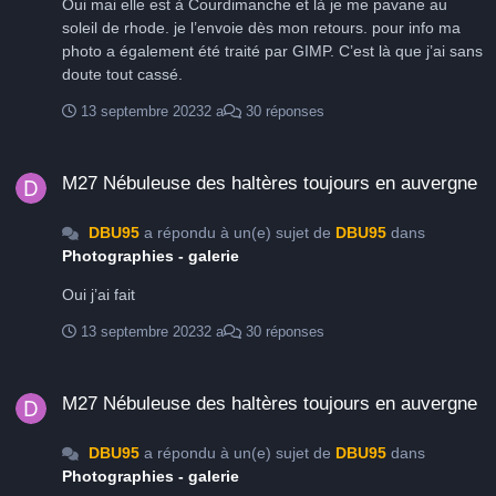
Oui mai elle est à Courdimanche et là je me pavane au
soleil de rhode. je l’envoie dès mon retours. pour info ma
photo a également été traité par GIMP. C’est là que j’ai sans
doute tout cassé.
13 septembre 2023
2 a
30 réponses
M27 Nébuleuse des haltères toujours en auvergne
M27 Nébuleuse des haltères toujours en auvergne
DBU95
a répondu à un(e) sujet de
DBU95
dans
Photographies - galerie
Oui j’ai fait
13 septembre 2023
2 a
30 réponses
M27 Nébuleuse des haltères toujours en auvergne
M27 Nébuleuse des haltères toujours en auvergne
DBU95
a répondu à un(e) sujet de
DBU95
dans
Photographies - galerie