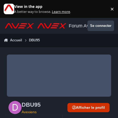
Aller au contenu
View in the app
×
Di
A better way to browse.
Learn more
.
Forum Avex
Se connecter
Accueil
DBU95
DBU95
Afficher le profil
Avexiens