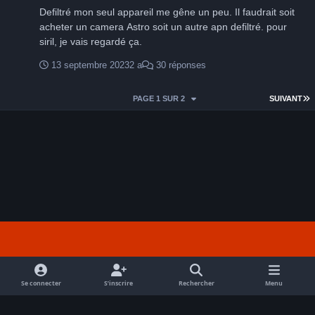
Defiltré mon seul appareil me gêne un peu. Il faudrait soit
acheter un camera Astro soit un autre apn defiltré. pour
siril, je vais regardé ça.
13 septembre 2023
2 a
30 réponses
D
PAGE 1 SUR 2
SUIVANT
Light Mode
Dark Mode
System Preference
f
a
Se connecter
S’inscrire
Rechercher
Menu
Nous contacter
Cookies
c
Tout droits réservés Avex 2026 // © Avex 2026
e