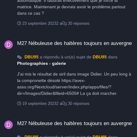
automatique. Il faudrait effectivement que je force la
matrice. Maintenant je devrais avoir le problème partout
dans ce cas ?
23 septembre 2023
2 a
30 réponses
M27 Nébuleuse des haltères toujours en auvergne
M27 Nébuleuse des haltères toujours en auvergne
DBU95
a répondu à un(e) sujet de
DBU95
dans
Photographies - galerie
J'ai mis le résultat de siril dans image Didier. Un peu long à
la compronette désolé https://avex-
asso.org/Nextcloud/server/index.php/apps/files/?
dir=/Images/Didier&fileid=6505# La ça doit marcher.
19 septembre 2023
2 a
30 réponses
M27 Nébuleuse des haltères toujours en auvergne
M27 Nébuleuse des haltères toujours en auvergne