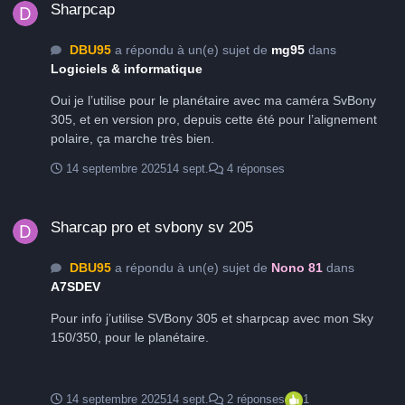
Sharpcap
DBU95
a répondu à un(e) sujet de
mg95
dans
Logiciels & informatique
Oui je l’utilise pour le planétaire avec ma caméra SvBony
305, et en version pro, depuis cette été pour l’alignement
polaire, ça marche très bien.
14 septembre 2025
14 sept.
4 réponses
Sharcap pro et svbony sv 205
Sharcap pro et svbony sv 205
DBU95
a répondu à un(e) sujet de
Nono 81
dans
A7SDEV
Pour info j’utilise SVBony 305 et sharpcap avec mon Sky
150/350, pour le planétaire.
14 septembre 2025
14 sept.
2 réponses
1