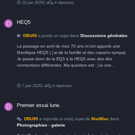
10 juin 2025
1 a
4 réponses
n’ai pas encore pu tester l’autoguydage par ce port USB
À/B. Visiblement le logiciel ph2d répond ok à la connexion.
HEQ5
À tester dans la vie réel…. A suivre
HEQ5
DBU95
a posté un sujet dans
Discussions générales
Le passage en avril de mes 70 ans m’ont apporté une
Manifique HEQ5 ( j’ai de la famille et des copains sympa).
Je passe donc de la EQ3 à la HEQ5 avec des dès
connections différentes. Ma question est : j’ai une
connexion sur la monture pour Autoguidé. Je passe donc
directement, de PH2D via le PC à cette prise? Sachant que
le déplacment de la monture se fait, comme sur la EQ3, via
7 juin 2025
1 a
4 réponses
la raquette et Stelarium. Donc deux conneciques sur le PC.
Vous êtes d’accord ?
Premier essai lune.
Premier essai lune.
DBU95
a répondu à un(e) sujet de
MadMax
dans
Photographies - galerie