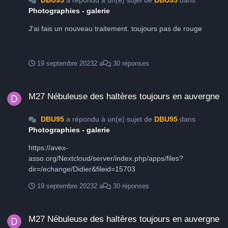
DBU95
a répondu à un(e) sujet de
DBU95
dans
Photographies - galerie
J'ai fais un nouveau traitement. toujours pas de rouge
19 septembre 2023
2 a
30 réponses
M27 Nébuleuse des haltères toujours en auvergne
M27 Nébuleuse des haltères toujours en auvergne
DBU95
a répondu à un(e) sujet de
DBU95
dans
Photographies - galerie
https://avex-
asso.org/Nextcloud/server/index.php/apps/files?
dir=/echange/Didier&fileid=15703
19 septembre 2023
2 a
30 réponses
M27 Nébuleuse des haltères toujours en auvergne
M27 Nébuleuse des haltères toujours en auvergne