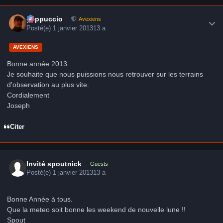
Author stats
peppuccio
Avexiens
Posté(e)
1 janvier 2013
13 a
AVEXIENS
Bonne année 2013.
Je souhaite que nous puissions nous retrouver sur les terrains
d'observation au plus vite.
Cordialement
Joseph
Citer
Invité spoutnick
Guests
Posté(e)
1 janvier 2013
13 a
Bonne Année à tous.
Que la meteo soit bonne les weekend de nouvelle lune !!
Spout