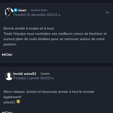
Author stats
Obiwan
Anciens Avex
Posté(e)
31 décembre 2012
13 a
Bonne année à toutes et à tous.
Toute l'équipe vous souhaites ses meilleurs voeux de bonheur et
surtout plein de nuits étoilées pour se retrouver autour de notre
passion.
Citer
Invité aries51
Guests
Posté(e)
1 janvier 2013
13 a
Merci obiwan, bonne et heureuse année à tout le monde
également!
aries51