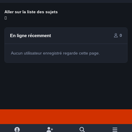
Aller sur la liste des sujets
En ligne récemment
0
Aucun utilisateur enregistré regarde cette page.
Light Mode
Dark Mode
System Preference
f