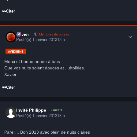
Citer
Author stats
Xavier
Membres du bureau
Posté(e)
1 janvier 2013
13 a
AVEXIENS
Merci et bonne année à tous.
Que vos nuits soient douces et ...étoilées.
Xavier
Citer
Invité Philippe
Guests
Posté(e)
1 janvier 2013
13 a
Pareil... Bon 2013 avec plein de nuits claires