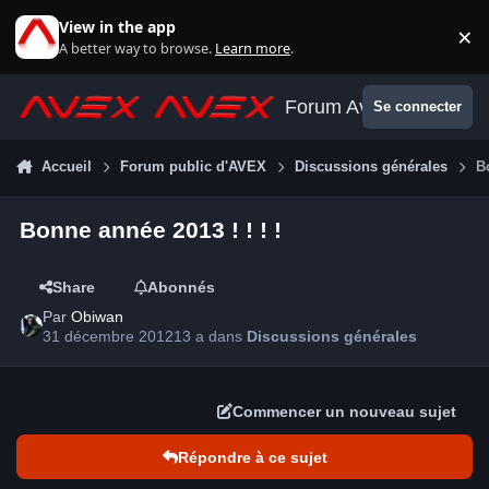
Aller au contenu
View in the app
×
Di
A better way to browse.
Learn more
.
Forum Avex
Se connecter
Accueil
Forum public d'AVEX
Discussions générales
B
Bonne année 2013 ! ! ! !
Share
Abonnés
Par
Obiwan
31 décembre 2012
13 a
dans
Discussions générales
Commencer un nouveau sujet
Répondre à ce sujet