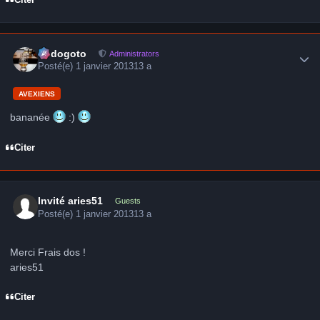
Citer
Author stats
frédogoto
Administrators
Posté(e)
1 janvier 2013
13 a
AVEXIENS
bananée
:)
Citer
Invité aries51
Guests
Posté(e)
1 janvier 2013
13 a
Merci Frais dos !
aries51
Citer