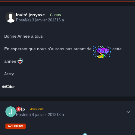
Invité jerryaxe
Guests
Posté(e)
3 janvier 2013
13 a
Bonne Annee a tous
En esperant que nous n'aurons pas autant de
cette
annee
Jerry
Citer
Author stats
jcdp
Avexiens
Posté(e)
4 janvier 2013
13 a
AVEXIENS