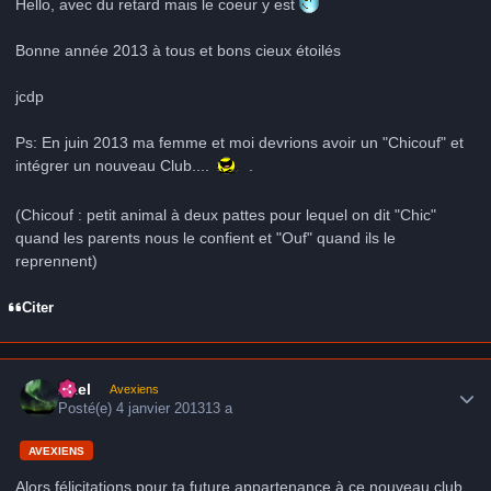
Hello, avec du retard mais le coeur y est
Bonne année 2013 à tous et bons cieux étoilés
jcdp
Ps: En juin 2013 ma femme et moi devrions avoir un "Chicouf" et
intégrer un nouveau Club....
.
(Chicouf : petit animal à deux pattes pour lequel on dit "Chic"
quand les parents nous le confient et "Ouf" quand ils le
reprennent)
Citer
Author stats
Axel
Avexiens
Posté(e)
4 janvier 2013
13 a
AVEXIENS
Alors félicitations pour ta future appartenance à ce nouveau club,