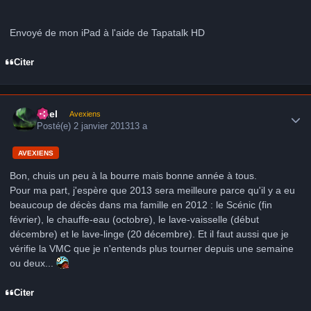
Envoyé de mon iPad à l'aide de Tapatalk HD
Citer
Author stats
Axel
Avexiens
Posté(e)
2 janvier 2013
13 a
AVEXIENS
Bon, chuis un peu à la bourre mais bonne année à tous.
Pour ma part, j'espère que 2013 sera meilleure parce qu'il y a eu
beaucoup de décès dans ma famille en 2012 : le Scénic (fin
février), le chauffe-eau (octobre), le lave-vaisselle (début
décembre) et le lave-linge (20 décembre). Et il faut aussi que je
vérifie la VMC que je n'entends plus tourner depuis une semaine
ou deux...
Citer