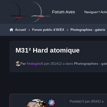
Aller au contenu
Forum Avex
Naviguer
Acti
Accueil
Forum public d'AVEX
Photographies - galerie
M31² Hard atomique
Par
frédogoto
5 juin 2014
12 a
dans
Photographies - gal
Posté(e)
5 juin 2014
12 a