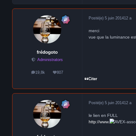
Posté(e)
5 juin 2014
12 a
merci
vue que la luminance est
frédogoto
Administrators
19,8k
807
messages
Réputation
Citer
Posté(e)
5 juin 2014
12 a
le lien en FULL
http://www.
-asso