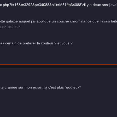
pic.php?f=16&t=3292&p=34088&hilit=M31#p34088'>il y a deux ans
j'ava
cette galaxie auquel j'ai appliqué un couche chrominance que j'avais fai
s en couleur
 pas certain de préférer la couleur ? et vous ?
imite cramée sur mon écran, là c'est plus "goûteux"