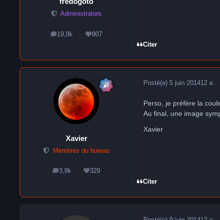
frédogoto
Administrators
19,8k
807
messages
Réputation
Citer
Posté(e)
5 juin 2014
12 a
Perso, je préfère la cou
Au final, une image sym
Xavier
Xavier
Membres du bureau
3,9k
329
messages
Réputation
Citer
Posté(e)
9 juin 2014
12 a