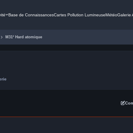
vité
Base de Connaissances
Cartes Pollution Lumineuse
Météo
Galerie
M31² Hard atomique
erie
Com