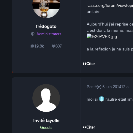
-asso.org/forum/viewto
unitaire
Aujourd'hui j'ai reprise 
frédogoto
c'est donc la meme, mai
Administrators
19,8k
807
messages
Réputation
a la reflexion je ne suis
Citer
Posté(e)
5 juin 2014
12 a
moi si
l'autre était l
Invité fayolle
Citer
Guests