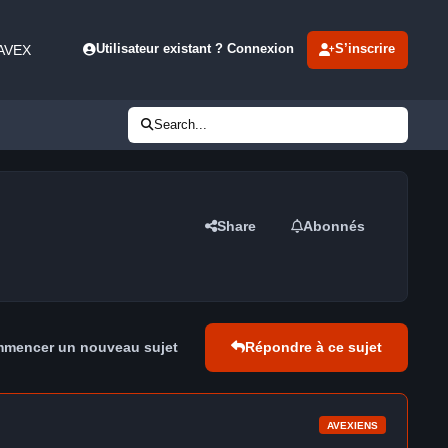
 AVEX
Utilisateur existant ? Connexion
S’inscrire
Search...
Share
Abonnés
mencer un nouveau sujet
Répondre à ce sujet
AVEXIENS