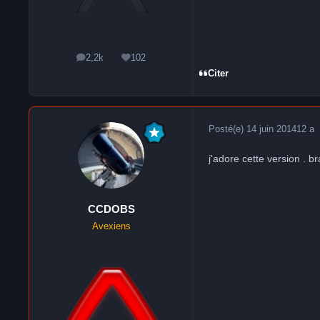
2,2k
102
messages
Réputation
Citer
Posté(e)
14 juin 2014
12 a
j'adore cette version . b
CCDOBS
Avexiens