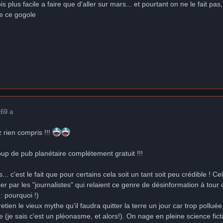
fois plus facile a faire que d'aller sur mars... et pourtant on ne le fait
de ce gogole
16
9 a
 rien compris !!!
up de pub planétaire complétement gratuit !!!
s... c'est le fait que pour certains cela soit un tant soit peu crédible !
 par les "journalistes" qui relaient ce genre de désinformation à tou
 pourquoi !)
ntretien le vieux mythe qu'il faudra quitter la terre un jour car trop 
(je sais c'est un pléonasme, et alors!). On nage en pleine science ficti