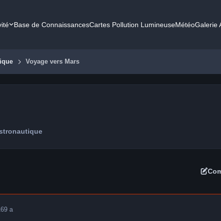
vité
Base de Connaissances
Cartes Pollution Lumineuse
Météo
Galerie
ique
Voyage vers Mars
stronautique
Com
16
9 a