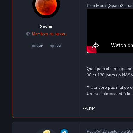
Elon Musk (SpaceX, Tesl
Xavier
Membres du bureau
3,9k
329
messages
Réputation
Quelques chiffres qui ne
90 et 130 jours (la NASA
Y'a encore pas mal de que
Un truc intéressant à la 
Citer
Posté(e)
28 septembre 20