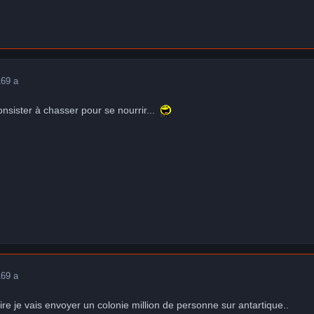
16
9 a
consister à chasser pour se nourrir...
16
9 a
dire je vais envoyer un colonie million de personne sur antartique..