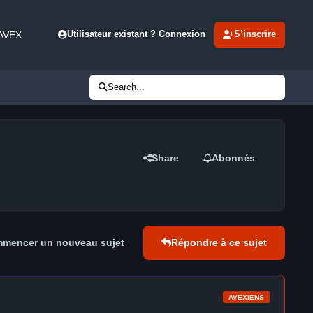
 AVEX
Utilisateur existant ? Connexion
S’inscrire
Search...
Share
Abonnés
mencer un nouveau sujet
Répondre à ce sujet
AVEXIENS