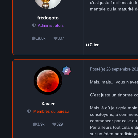
c'est juste 1millions de 
mentale ou la maturité 
frédogoto
Administrators
19,8k
807
messages
Réputation
Citer
Posté(e)
28 septembre 20
Mais, mais... vous n'avez
C'est juste un énorme co
Xavier
Mais là où je rigole moin
Membres du bureau
concitoyens, à commencer
commencer par celle du :
3,9k
329
messages
Réputation
Par ailleurs tout cela e
sur un éden paradisiaque 