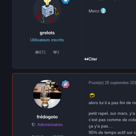
Merci
grelots
Utilisateurs inscrits
872
2
messages
Réputation
Citer
Posté(e)
28 septembre 20
alors lui il a pas fini de m
petit rapel, sur mars, y'a 
frédogoto
c'est pas comme de colon
Administrators
ça y'a pas....
95% de temps actif sur c