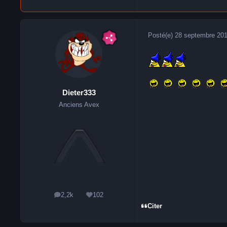
Posté(e)
28 septembre 20
Dieter333
Anciens Avex
2,2k
102
messages
Réputation
Citer