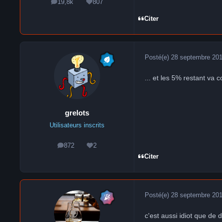
19,8k
807
messages
Réputation
Citer
Posté(e)
28 septembre 20
... et les 5% restant va 
grelots
Utilisateurs inscrits
872
2
messages
Réputation
Citer
Posté(e)
28 septembre 20
c'est aussi idiot que de 