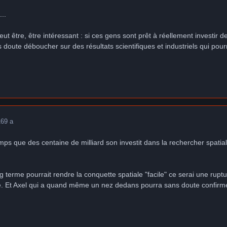
...
 peut être, être intéressant : si ces gens sont prêt à réellement investi
s doute déboucher sur des résultats scientifiques et industriels qui p
16
9 a
emps que des centaine de milliard son investit dans la rechercher spatia
ong terme pourrait rendre la conquette spatiale "facile" ce serai une ru
ure. Et Axel qui a quand même un nez dedans pourra sans doute confirm