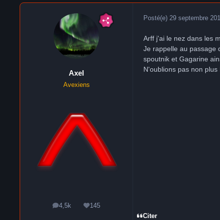
Posté(e)
29 septembre 20
Arff j'ai le nez dans le
Je rappelle au passage 
spoutnik et Gagarine ai
N'oublions pas non plus 
Axel
Avexiens
4,5k
145
messages
Réputation
Citer