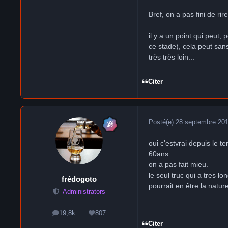
Bref, on a pas fini de rire
il y a un point qui peut,
ce stade), cela peut san
très très loin...
Citer
Posté(e)
28 septembre 20
oui c'estvrai depuis le t
60ans....
on a pas fait mieu.
le seul truc qui a tres l
frédogoto
pourrait en être la nat
Administrators
19,8k
807
messages
Réputation
Citer