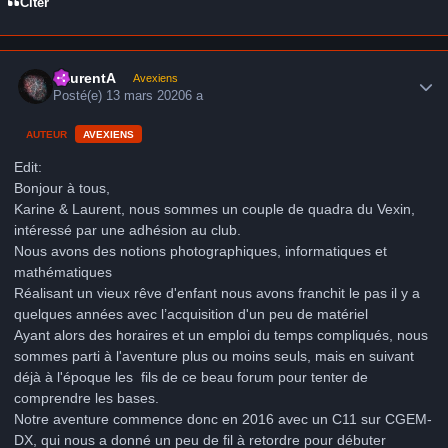
Citer
Author stats
LaurentA
Avexiens
Posté(e)
13 mars 2020
6 a
AUTEUR
AVEXIENS
Edit:
Bonjour à tous,
Karine & Laurent, nous sommes un couple de quadra du Vexin,
intéressé par une adhésion au club.
Nous avons des notions photographiques, informatiques et
mathématiques
Réalisant un vieux rêve d'enfant nous avons franchit le pas il y a
quelques années avec l’acquisition d'un peu de matériel
Ayant alors des horaires et un emploi du temps compliqués, nous
sommes parti à l'aventure plus ou moins seuls, mais en suivant
déjà à l'époque les fils de ce beau forum pour tenter de
comprendre les bases.
Notre aventure commence donc en 2016 avec un C11 sur CGEM-
DX, qui nous a donné un peu de fil à retordre pour débuter