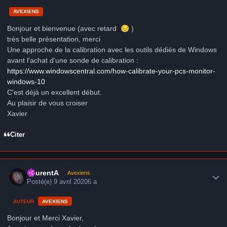
AVEXIENS
Bonjour et bienvenue (avec retard
😔
)
très belle présentation, merci
Une approche de la calibration avec les outils dédiés de Windows
avant l'achat d'une sonde de calibration
:
https://www.windowscentral.com/how-calibrate-your-pcs-monitor-
windows-10
C'est déjà un excellent début.
Au plaisir de vous croiser
Xavier
Citer
Author stats
LaurentA
Avexiens
Posté(e)
9 avril 2020
6 a
AUTEUR
AVEXIENS
Bonjour et Merci Xavier,