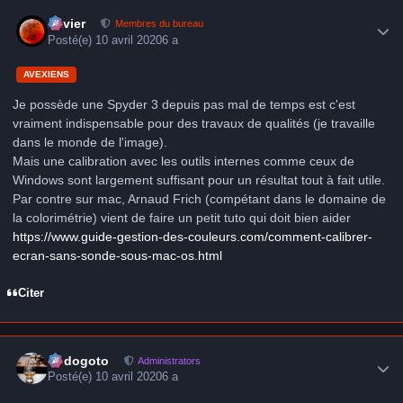
Author stats
Xavier
Membres du bureau
Posté(e)
10 avril 2020
6 a
AVEXIENS
Je possède une Spyder 3 depuis pas mal de temps est c'est
vraiment indispensable pour des travaux de qualités (je travaille
dans le monde de l'image).
Mais une calibration avec les outils internes comme ceux de
Windows sont largement suffisant pour un résultat tout à fait utile.
Par contre sur mac, Arnaud Frich (compétant dans le domaine de
la colorimétrie) vient de faire un petit tuto qui doit bien aider
https://www.guide-gestion-des-couleurs.com/comment-calibrer-
ecran-sans-sonde-sous-mac-os.html
Citer
Author stats
frédogoto
Administrators
Posté(e)
10 avril 2020
6 a