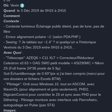
Où
: Vexin
Quand
: le 3 Déc 2019 de 0H15 à 2H15
Comment
:
Contexte
:
- Contexte lumineux Éclairage public éteint, pas de lune, pas de
filtre
- Erreur alignement polaire ~1' (selon PDA PHP )
- Seeing: ? Je tablais sur ~1.4" ? si quelqu'un a l'historique
Vexinois du
3 Dec 2019 entre 0H15 à 2H15...
Avec Quoi
:
- "T
élescope": AZEQ6 > C11 XLT > Correcteur/Réducteur
Celestron x0.63 > OAG SWO petit modèle + ASI290MC > Nikon
Z6 (Full frame 24*36 pixels de 5.9µ)
Soit Échantillonnage de 0.69"/pix si j'ai bien compris (merci pour
vos dossiers et fichiers Excels BTW)
- "Pilotage": Ordi sous Windows 10, tout en ASCOM, avec
MaximDL (pour alignement et goto seulement), PHD2,
DigicamControl pour contrôler le Z6 et sync avec PHD pour le
Dithering - Pilotage monture avec interface usb PierroAstro,
autoguidage en Pulse (pas ST4)
Images
: