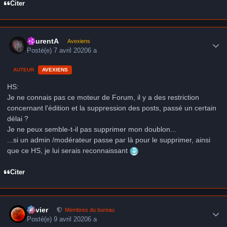
Citer
Author stats
LaurentA
Avexiens
Posté(e)
7 avril 2020
6 a
AUTEUR
AVEXIENS
HS:
Je ne connais pas ce moteur de Forum, il y a des restriction
concernant l'édition et la suppression des posts, passé un certain
délai ?
Je ne peux semble-t-il pas supprimer mon doublon...
...si un admin /modérateur passe par là pour le supprimer, ainsi
que ce HS, je lui serais reconnaissant
Citer
Author stats
Xavier
Membres du bureau
Posté(e)
9 avril 2020
6 a