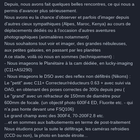
Depuis, nous avons fait quelques belles rencontres, ce qui nous a
permis d’avancer plus sérieusement.
Nous avons eu la chance d'observer et parfois d'imager depuis
d'autres cieux sympathiques (Alpes, Maroc, Kenya) au cours de
déplacements dédiés ou à l'occasion d'autres aventures
photographiques (animalières notamment)
Nous souhaitons tout voir et imager, des grandes nébuleuses,
aux petites galaxies, en passant par les planètes
A ce stade, voilà où nous en sommes
(techniquement) :
- N
ous imageons le
Planétaire
à la cam dédiée, en lucky-imaging
(C11+ASI290)
- N
ous imageons le
DSO
avec des reflex non défiltrés
(Nikons)
:
Le "petit" avec C11+ Correcteur/réducteurs 0.63 + avec suivi via
OAG, en obtenant
des poses correctes de 300s depuis peu (
Le "grand" avec un réfracteur de 150mm de diamètre pour
600mm de focale. (un objectif photo 600F4 ED, Fluorite etc. - qui
n'a pas honte devant une FSQ106)
Le grand champ avec des 300F4, 70-200F2.8 etc.
...et en sommes aux balbutiements en terme de post-traitement
Nous étudions pour la suite le défiltrage, les caméras refroidies
(CCD ou non), la photo en bande étroite...