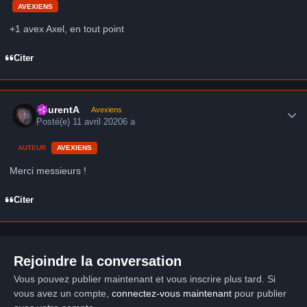
AVEXIENS
+1 avex Axel, en tout point
Citer
Author stats
LaurentA
Avexiens
Posté(e)
11 avril 2020
6 a
AUTEUR
AVEXIENS
Merci messieurs !
Citer
Rejoindre la conversation
Vous pouvez publier maintenant et vous inscrire plus tard. Si
vous avez un compte,
connectez-vous maintenant
pour publier