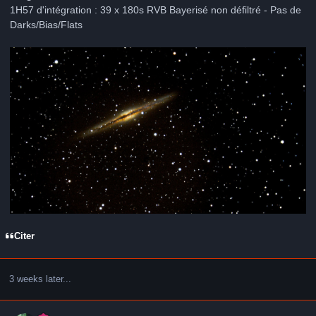
1H57 d'intégration : 39 x 180s RVB Bayerisé non défiltré - Pas de
Darks/Bias/Flats
Citer
3 weeks later...
Author stats