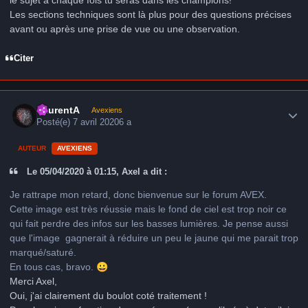
le sujet à chaque fois tu seras dans les champions!
Les sections techniques sont là plus pour des questions précises
avant ou après une prise de vue ou une observation.
Citer
Author stats
LaurentA
Avexiens
Posté(e)
7 avril 2020
6 a
AUTEUR
AVEXIENS
Le 05/04/2020 à 01:15, Axel a dit :
Je rattrape mon retard, donc bienvenue sur le forum AVEX.
Cette image est très réussie mais le fond de ciel est trop noir ce
qui fait perdre des infos sur les basses lumières. Je pense aussi
que l'image gagnerait à réduire un peu le jaune qui me parait trop
marqué/saturé.
En tous cas, bravo.
😀
Merci Axel,
Oui, j'ai clairement du boulot coté traitement !