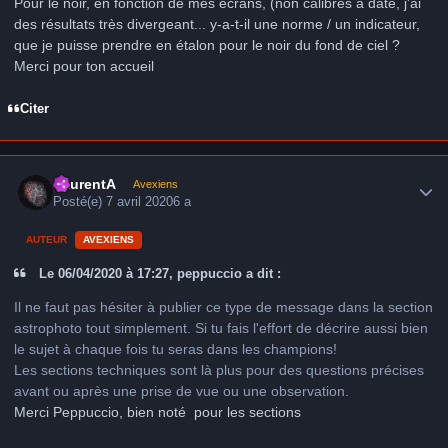
Pour le noir, en fonction de mes écrans, (non calibrés à date, j'ai
des résultats très divergeant... y-a-t-il une norme / un indicateur,
que je puisse prendre en étalon pour le noir du fond de ciel ?
Merci pour ton accueil
Citer
Author stats
LaurentA
Avexiens
Posté(e)
7 avril 2020
6 a
AUTEUR
AVEXIENS
Le 06/04/2020 à 17:27, peppuccio a dit :
Il ne faut pas hésiter à publier ce type de message dans la section
astrophoto tout simplement. Si tu fais l'effort de décrire aussi bien
le sujet à chaque fois tu seras dans les champions!
Les sections techniques sont là plus pour des questions précises
avant ou après une prise de vue ou une observation.
Merci Peppuccio, bien noté pour les sections