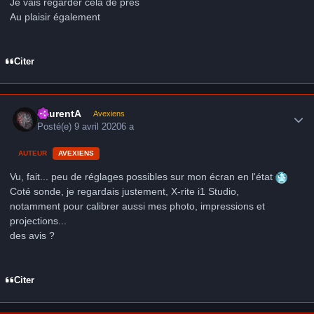
Je vais regarder cela de près
Au plaisir également
Citer
Author stats
LaurentA
Avexiens
Posté(e)
9 avril 2020
6 a
AUTEUR
AVEXIENS
Vu, fait... peu de réglages possibles sur mon écran en l'état
Coté sonde, je regardais justement, X-rite i1 Studio,
notamment pour calibrer aussi mes photo, impressions et
projections...
des avis ?
Citer