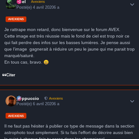
Axel
Avexiens
Posté(e)
4 avril 2020
6 a
AVEXIENS
Je rattrape mon retard, donc bienvenue sur le forum AVEX.
Cette image est très réussie mais le fond de ciel est trop noir ce
qui fait perdre des infos sur les basses lumières. Je pense aussi
que l'image gagnerait à réduire un peu le jaune qui me parait trop
marqué/saturé.
En tous cas, bravo.
😀
Citer
Author stats
peppuccio
Avexiens
Posté(e)
6 avril 2020
6 a
AVEXIENS
Il ne faut pas hésiter à publier ce type de message dans la section
astrophoto tout simplement. Si tu fais l'effort de décrire aussi bien