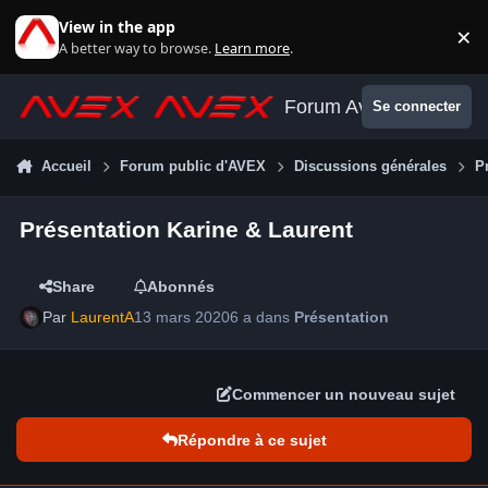
Aller au contenu
View in the app
×
Di
A better way to browse.
Learn more
.
Forum Avex
Se connecter
Accueil
Forum public d'AVEX
Discussions générales
P
Présentation Karine & Laurent
Share
Abonnés
Par
LaurentA
13 mars 2020
6 a
dans
Présentation
Commencer un nouveau sujet
Répondre à ce sujet