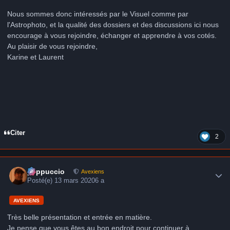
Nous sommes donc intéressés par le Visuel comme par
l'Astrophoto, et la qualité des dossiers et des discussions ici nous
encourage à vous rejoindre, échanger et apprendre à vos cotés.
Au plaisir de vous rejoindre,
Karine et Laurent
Citer
2
Author stats
peppuccio
Avexiens
Posté(e)
13 mars 2020
6 a
AVEXIENS
Très belle présentation et entrée en matière.
Je pense que vous êtes au bon endroit pour continuer à