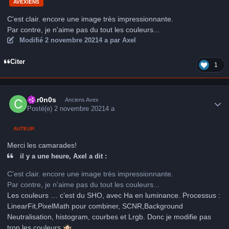
AVEXIENS
C'est clair. encore une image très impressionnante.
Par contre, je n'aime pas du tout les couleurs...
Modifié
2 novembre 2021
4 a
par Axel
Citer
1
Author stats
Chr0n0s
Anciens Avex
Posté(e)
2 novembre 2021
4 a
AUTEUR
Merci les camarades!
il y a une heure, Axel a dit :
C'est clair. encore une image très impressionnante.
Par contre, je n'aime pas du tout les couleurs...
Les couleurs … c’est du SHO, avec Ha en luminance. Processus :
LinearFit,PixelMath pour combiner, SCNR,Background
Neutralisation, histogram, courbes et Lrgb. Donc je modifie pas
trop les couleurs
🤷🏻