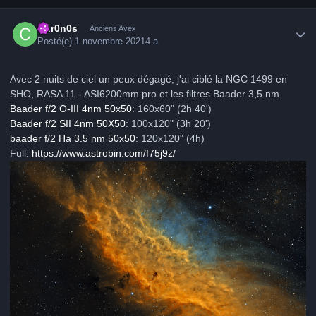
Author stats
Chr0n0s
Anciens Avex
Posté(e)
1 novembre 2021
4 a
Avec 2 nuits de ciel un peux dégagé, j'ai ciblé la NGC 1499 en
SHO, RASA 11 - ASI6200mm pro et les filtres Baader 3,5 nm.
Baader f/2 O-III 4nm 50x50
: 160x60"
(2h 40')
Baader f/2 SII 4nm 50X50
: 100x120"
(3h 20')
baader f/2 Ha 3.5 nm 50x50
: 120x120"
(4h)
Full:
https://www.astrobin.com/f75j9z/