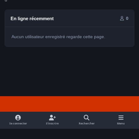
En ligne récemment
0
Aucun utilisateur enregistré regarde cette page.
Light Mode
Dark Mode
System Preference
f
a
Se connecter
S’inscrire
Rechercher
Menu
Nous contacter
Cookies
c
Tout droits réservés Avex 2026 // © Avex 2026
e