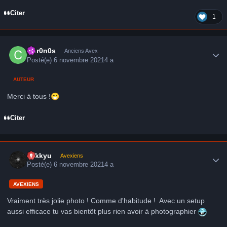
Citer
1
Author stats
Chr0n0s
Anciens Avex
Posté(e)
6 novembre 2021
4 a
AUTEUR
Merci à tous !
😁
Citer
Author stats
kekkyu
Avexiens
Posté(e)
6 novembre 2021
4 a
AVEXIENS
Vraiment très jolie photo ! Comme d'habitude ! Avec un setup
aussi efficace tu vas bientôt plus rien avoir à photographier