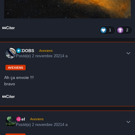
Citer
1
2
Author stats
CCDOBS
Avexiens
Posté(e)
2 novembre 2021
4 a
AVEXIENS
Ah ça envoie !!!
bravo
Citer
Author stats
Axel
Avexiens
Posté(e)
2 novembre 2021
4 a