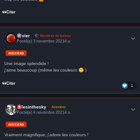
Citer
Author stats
Xavier
Membres du bureau
Posté(e)
3 novembre 2021
4 a
AVEXIENS
Une image splendide !
j'aime beaucoup (même les couleurs
🙂
)
Citer
1
Author stats
milesinthesky
Avexiens
Posté(e)
4 novembre 2021
4 a
AVEXIENS
Vraiment magnifique, j'adore les couleurs !