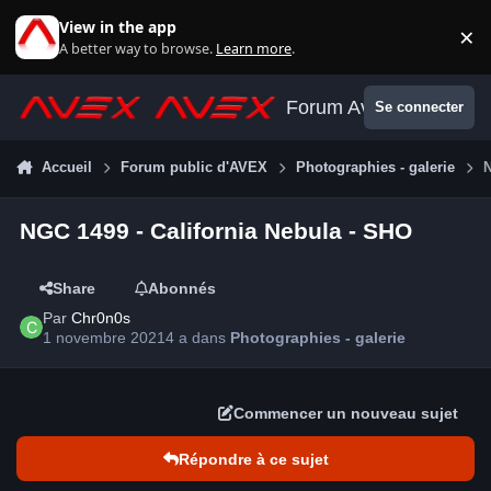
Aller au contenu
View in the app
×
Di
A better way to browse.
Learn more
.
Forum Avex
Se connecter
Accueil
Forum public d'AVEX
Photographies - galerie
N
NGC 1499 - California Nebula - SHO
Share
Abonnés
Par
Chr0n0s
1 novembre 2021
4 a
dans
Photographies - galerie
Commencer un nouveau sujet
Répondre à ce sujet