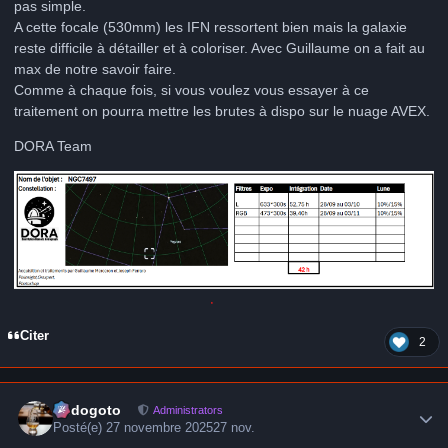
pas simple.
A cette focale (530mm) les IFN ressortent bien mais la galaxie
reste difficile à détailler et à coloriser. Avec Guillaume on a fait au
max de notre savoir faire.
Comme à chaque fois, si vous voulez vous essayer à ce
traitement on pourra mettre les brutes à dispo sur le nuage AVEX.
DORA Team
Citer
2
Author stats
frédogoto
Administrators
Posté(e)
27 novembre 2025
27 nov.