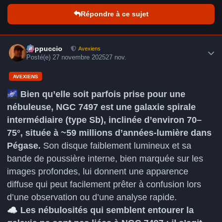
Répondre à ce sujet
Author stats
peppuccio
Avexiens
Posté(e)
27 novembre 2025
27 nov.
AVEXIENS
🌌
Bien qu’elle soit parfois prise pour une
nébuleuse, NGC 7497 est une galaxie spirale
intermédiaire (type Sb), inclinée d’environ 70–
75°, située à ~59 millions d’années-lumière dans
Pégase.
Son disque faiblement lumineux et sa
bande de poussière interne, bien marquée sur les
images profondes, lui donnent une apparence
diffuse qui peut facilement prêter à confusion lors
d’une observation ou d’une analyse rapide.
☁️
Les nébulosités qui semblent entourer la