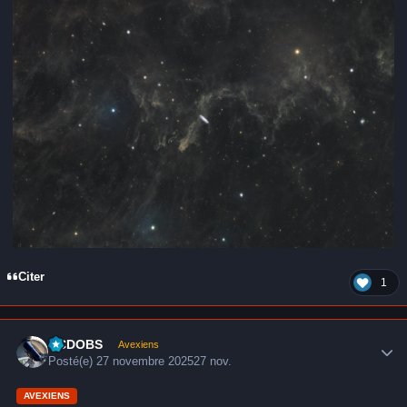
Citer
1
Author stats
CCDOBS
Avexiens
Posté(e)
27 novembre 2025
27 nov.
AVEXIENS