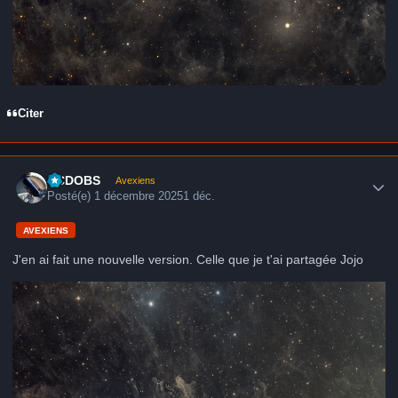
Citer
Author stats
CCDOBS
Avexiens
Posté(e)
1 décembre 2025
1 déc.
AVEXIENS
J'en ai fait une nouvelle version. Celle que je t'ai partagée Jojo