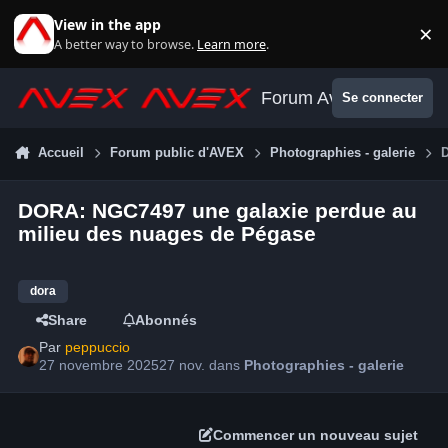
Aller au contenu
View in the app
×
Di
A better way to browse.
Learn more
.
Forum Avex
Se connecter
Accueil
Forum public d'AVEX
Photographies - galerie
DORA: NGC7497 une galaxie perdue au
milieu des nuages de Pégase
dora
Share
Abonnés
Par
peppuccio
27 novembre 2025
27 nov.
dans
Photographies - galerie
Commencer un nouveau sujet