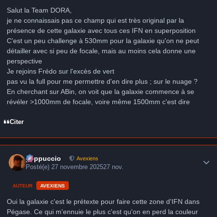
Salut la Team DORA,
je ne connaissais pas ce champ qui est très original par la
présence de cette galaxie avec tous ces IFN en superposition
C'est un peu challenge à 530mm pour la galaxie qu'on ne peut
détailler avec si peu de focale, mais au moins cela donne une
perspective
Je rejoins Frédo sur l'excès de vert
pas vu la full pour me permettre d'en dire plus ; sur le nuage ?
En cherchant sur ABin, on voit que la galaxie commence à se
révéler >1000mm de focale, voire même 1500mm c'est dire
Citer
Author stats
peppuccio
Avexiens
Posté(e)
27 novembre 2025
27 nov.
AUTEUR
AVEXIENS
Oui la galaxie c'est le prétexte pour faire cette zone d'IFN dans
Pégase. Ce qui m'ennuie le plus c'est qu'on en perd la couleur