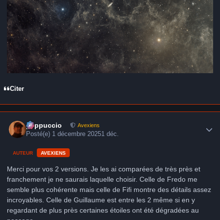
Citer
Author stats
peppuccio
Avexiens
Posté(e)
1 décembre 2025
1 déc.
AUTEUR
AVEXIENS
Merci pour vos 2 versions. Je les ai comparées de très près et
franchement je ne saurais laquelle choisir. Celle de Fredo me
semble plus cohérente mais celle de Fifi montre des détails assez
incroyables. Celle de Guillaume est entre les 2 même si en y
regardant de plus près certaines étoiles ont été dégradées au