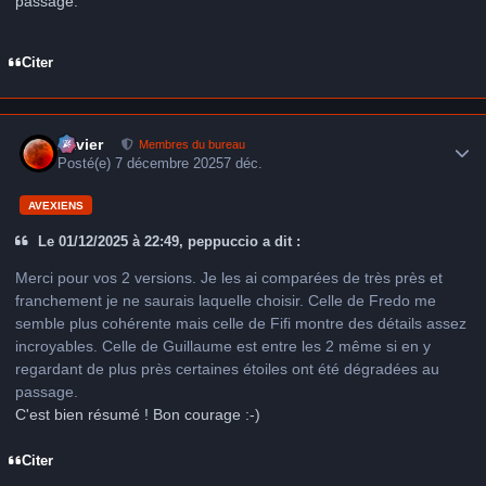
passage.
Citer
Author stats
Xavier
Membres du bureau
Posté(e)
7 décembre 2025
7 déc.
AVEXIENS
Le 01/12/2025 à 22:49, peppuccio a dit :
Merci pour vos 2 versions. Je les ai comparées de très près et
franchement je ne saurais laquelle choisir. Celle de Fredo me
semble plus cohérente mais celle de Fifi montre des détails assez
incroyables. Celle de Guillaume est entre les 2 même si en y
regardant de plus près certaines étoiles ont été dégradées au
passage.
C'est bien résumé ! Bon courage :-)
Citer