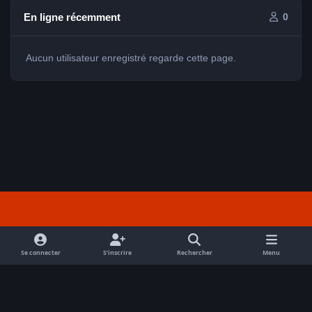
En ligne récemment
0
Aucun utilisateur enregistré regarde cette page.
Light Mode
Dark Mode
System Preference
f
a
Se connecter
S’inscrire
Rechercher
Menu
Nous contacter
Cookies
c
Tout droits réservés Avex 2026 // © Avex 2026
e
Powered by
Invision Community
b