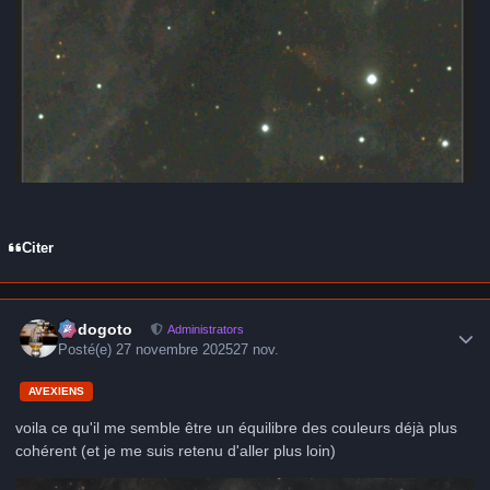
Citer
Author stats
frédogoto
Administrators
Posté(e)
27 novembre 2025
27 nov.
AVEXIENS
voila ce qu'il me semble être un équilibre des couleurs déjà plus
cohérent (et je me suis retenu d'aller plus loin)