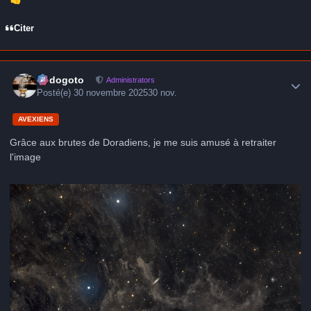
Citer
Author stats
frédogoto
Administrators
Posté(e)
30 novembre 2025
30 nov.
AVEXIENS
Grâce aux brutes de Doradiens, je me suis amusé à retraiter
l'image