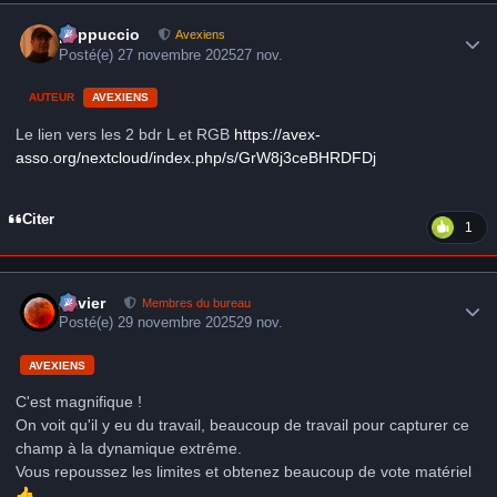
Author stats
peppuccio
Avexiens
Posté(e)
27 novembre 2025
27 nov.
AUTEUR
AVEXIENS
Le lien vers les 2 bdr L et RGB
https://avex-
asso.org/nextcloud/index.php/s/GrW8j3ceBHRDFDj
Citer
1
Author stats
Xavier
Membres du bureau
Posté(e)
29 novembre 2025
29 nov.
AVEXIENS
C'est magnifique !
On voit qu'il y eu du travail, beaucoup de travail pour capturer ce
champ à la dynamique extrême.
Vous repoussez les limites et obtenez beaucoup de vote matériel
👍