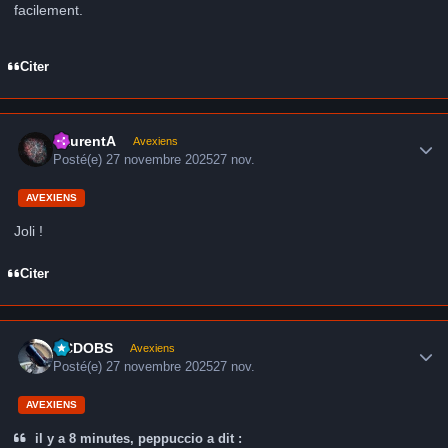
facilement.
Citer
Author stats
LaurentA
Avexiens
Posté(e)
27 novembre 2025
27 nov.
AVEXIENS
Joli !
Citer
Author stats
CCDOBS
Avexiens
Posté(e)
27 novembre 2025
27 nov.
AVEXIENS
il y a 8 minutes, peppuccio a dit :