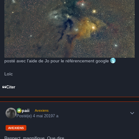
posté avec l'aide de Jo pour le référencement google
Loïc
Citer
Author stats
supaii
Avexiens
Posté(e)
4 mai 2019
7 a
AVEXIENS
Respect, magnifique. Que dire...