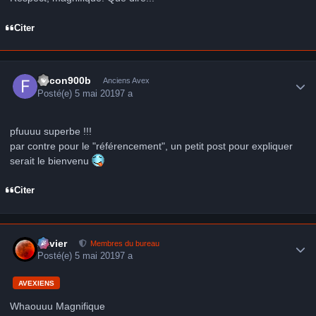
Citer
Author stats
falcon900b
Anciens Avex
Posté(e)
5 mai 2019
7 a
pfuuuu superbe !!!
par contre pour le "référencement", un petit post pour expliquer
serait le bienvenu
Citer
Author stats
Xavier
Membres du bureau
Posté(e)
5 mai 2019
7 a
AVEXIENS
Whaouuu Magnifique