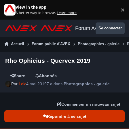
Aller au contenu
View in the app
×
Di
A better way to browse.
Learn more
.
Forum Avex
Se connecter
Accueil
Forum public d'AVEX
Photographies - galerie
Rho Ophicius - Quervex 2019
Share
Abonnés
Par
Loic
4 mai 2019
7 a
dans
Photographies - galerie
Commencer un nouveau sujet
Répondre à ce sujet