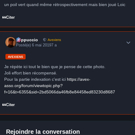
un poil vert quand même rétrospectivement mais bien joué Loic
Citer
Author stats
peppuccio
Avexiens
Posté(e)
6 mai 2019
7 a
AVEXIENS
Je répète ici tout le bien que je pense de cette photo.
Joli effort bien récompensé.
Pour la partie indexation c'est ici
https://avex-
asso.org/forum/viewtopic.php?
f=16&t=6355&sid=2bd5066da46fb8e84458ed83230d8687
Citer
Rejoindre la conversation