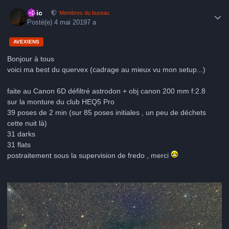
Author stats
Loic
Membres du bureau
Posté(e)
4 mai 2019
7 a
AVEXIENS
Bonjour à tous
voici ma best du quervex (cadrage au mieux vu mon setup...)
faite au Canon 6D défiltré astrodon + obj canon 200 mm f:2.8
sur la monture du club HEQ5 Pro
39 poses de 2 min (sur 85 poses initiales , un peu de déchets
cette nuit là)
31 darks
31 flats
postraitement sous la supervision de fredo , merci