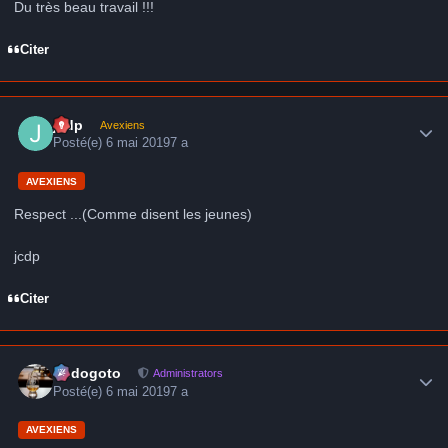
Du très beau travail !!!
Citer
Author stats
jcdp
Avexiens
Posté(e)
6 mai 2019
7 a
AVEXIENS
Respect ...(Comme disent les jeunes)
jcdp
Citer
Author stats
frédogoto
Administrators
Posté(e)
6 mai 2019
7 a
AVEXIENS