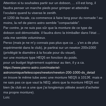
Attention si tu souhaites partir sur un dobson, ... s'il est long, il
faudra penser un marche pieds pour grimper et atteindre
l'oculaire quand tu viseras le zenith.
et 1200 de focale, ca commence à faire long pour du nomade
! au
moins, la ref de pierro astro semble "compactable".
Par contre, je ne suis pas sûr que la monture de ce type de
dobson soit démontable. il faudra donc la trimballer dans l'état ...
cela me semble volumineux.
Perso (mais je ne m'y connais pas plus que ca ... y'en a de plus
expérimenté dans le club), je partirai sur un newton 200x1000
(privilégié le diamètre à la focale pour du visuel).
sur une monture type HEQ5 en fonction du poids.
pour un budget légèrement supérieur au tien, il y a ca.
https://www.pierro-astro.com/materiel-
astronomique/telescopes/newton/newton-200-1000-ds_detail
on trouve le même tube avec une monture NEQ5 à 1013€. mais e
ne sais pas ce que vaut la NEQ, alors que la monture HEQ5 est
bien (le club en a une que j'ai longtemps utilisée avant d'acheter
ma propre monture).
Loïc