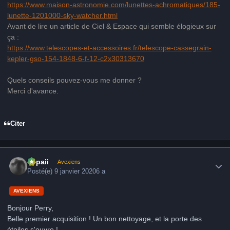
https://www.maison-astronomie.com/lunettes-achromatiques/185-
lunette-1201000-sky-watcher.html
A
vant de lire un article de Ciel & Espace qui semble élogieux sur
ça
:
https://www.telescopes-et-accessoires.fr/telescope-cassegrain-
kepler-gso-154-1848-6-f-12-c2x30313670
Quels conseils pouvez-vous me donner ?
Merci d'avance.
Citer
Author stats
supaii
Avexiens
Posté(e)
9 janvier 2020
6 a
AVEXIENS
Bonjour Perry,
Belle premier acquisition ! Un bon nettoyage, et la porte des
étoiles s'ouvre !