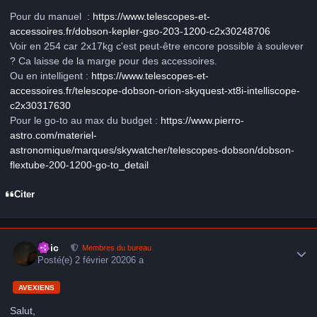
Pour du manuel
:
https://www.telescopes-et-
accessoires.fr/dobson-kepler-gso-203-1200-c2x30248706
Voir en 254 car 2x17kg c'est peut-être encore possible à soulever
? Ca laisse de la marge pour des accessoires.
Ou en intelligent
:
https://www.telescopes-et-
accessoires.fr/telescope-dobson-orion-skyquest-xt8i-intelliscope-
c2x30317630
Pour le go-to au max du budget
:
https://www.pierro-
astro.com/materiel-
astronomique/marques/skywatcher/telescopes-dobson/dobson-
flextube-200-1200-go-to_detail
Citer
Author stats
Loic
Membres du bureau
Posté(e)
2 février 2020
6 a
AVEXIENS
Salut,