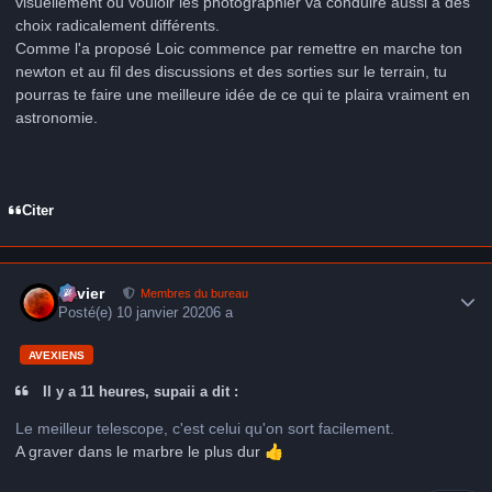
visuellement ou vouloir les photographier va conduire aussi à des
choix radicalement différents.
Comme l'a proposé Loic commence par remettre en marche ton
newton et au fil des discussions et des sorties sur le terrain, tu
pourras te faire une meilleure idée de ce qui te plaira vraiment en
astronomie.
Citer
Author stats
Xavier
Membres du bureau
Posté(e)
10 janvier 2020
6 a
AVEXIENS
Il y a 11 heures, supaii a dit :
Le meilleur telescope, c'est celui qu'on sort facilement.
A graver dans le marbre le plus dur
👍