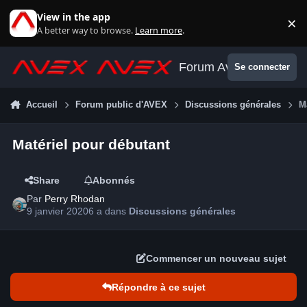
Aller au contenu
View in the app
×
Di
A better way to browse.
Learn more
.
Forum Avex
Se connecter
Accueil
Forum public d'AVEX
Discussions générales
M
Matériel pour débutant
Share
Abonnés
Par
Perry Rhodan
9 janvier 2020
6 a
dans
Discussions générales
Commencer un nouveau sujet
Répondre à ce sujet