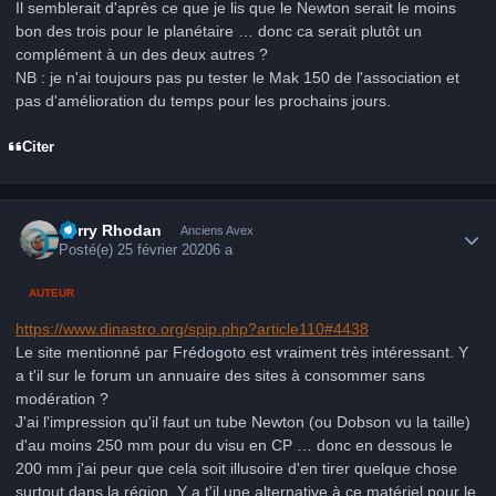
Il semblerait d'après ce que je lis que le Newton serait le moins
bon des trois pour le planétaire … donc ca serait plutôt un
complément à un des deux autres ?
NB : je n'ai toujours pas pu tester le Mak 150 de l'association et
pas d'amélioration du temps pour les prochains jours.
Citer
Author stats
Perry Rhodan
Anciens Avex
Posté(e)
25 février 2020
6 a
AUTEUR
https://www.dinastro.org/spip.php?article110#4438
Le site mentionné par Frédogoto est vraiment très intéressant. Y
a t'il sur le forum un annuaire des sites à consommer sans
modération ?
J'ai l'impression qu'il faut un tube Newton (ou Dobson vu la taille)
d'au moins 250 mm pour du visu en CP … donc en dessous le
200 mm j'ai peur que cela soit illusoire d'en tirer quelque chose
surtout dans la région. Y a t'il une alternative à ce matériel pour le