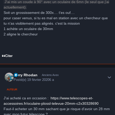
J'ai mis un coude à 90° avec un oculaire de 6mn (le seul que j'ai
actuellement).
Soit un grossissement de 300x.... t'es ouf....
pour caser venus, si tu es mal en station avec un chercheur que
tu n'as visiblement pas alignés. c'est la mission
1 achète un oculaire de 30mm
2 aligne le chercheur
Citer
Author stats
Perry Rhodan
Anciens Avex
Posté(e)
19 février 2020
6 a
AUTEUR
J'ai acheté ca en occasion
:
https://www.telescopes-et-
accessoires.fr/oculaire-plossl-televue-20mm-c2x30328690
Faut-il acheter un 30 mm sachant que je risque d'avoir un 28 mm
avec mon futur télescope ?