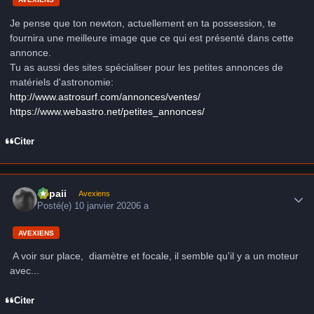
Je pense que ton newton, actuellement en ta possession, te
fournira une meilleure image que ce qui est présenté dans cette
annonce.
Tu as aussi des sites spécialiser pour les petites annonces de
matériels d'astronomie:
http://www.astrosurf.com/annonces/ventes/
https://www.webastro.net/petites_annonces/
Citer
Author stats
supaii
Avexiens
Posté(e)
10 janvier 2020
6 a
AVEXIENS
A voir sur place, diamètre et focale, il semble qu'il y a un moteur
avec...
Citer