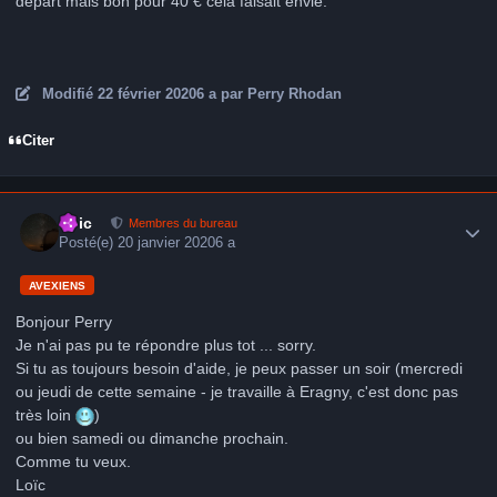
départ mais bon pour 40 € cela faisait envie.
Modifié
22 février 2020
6 a
par Perry Rhodan
Citer
Author stats
Loic
Membres du bureau
Posté(e)
20 janvier 2020
6 a
AVEXIENS
Bonjour Perry
Je n'ai pas pu te répondre plus tot ... sorry.
Si tu as toujours besoin d'aide, je peux passer un soir (mercredi
ou jeudi de cette semaine - je travaille à Eragny, c'est donc pas
très loin
)
ou bien samedi ou dimanche prochain.
Comme tu veux.
Loïc