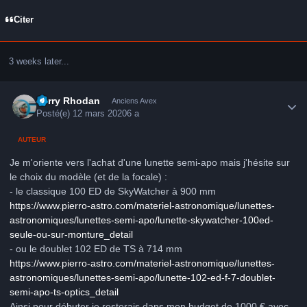
Citer
3 weeks later...
Author stats
Perry Rhodan
Anciens Avex
Posté(e)
12 mars 2020
6 a
AUTEUR
Je m'oriente vers l'achat d'une lunette semi-apo mais j'hésite sur
le choix du modèle (et de la focale)
:
- le classique 100 ED de SkyWatcher à 900 mm
https://www.pierro-astro.com/materiel-astronomique/lunettes-
astronomiques/lunettes-semi-apo/lunette-skywatcher-100ed-
seule-ou-sur-monture_detail
- ou le doublet 102 ED de TS à 714 mm
https://www.pierro-astro.com/materiel-astronomique/lunettes-
astronomiques/lunettes-semi-apo/lunette-102-ed-f-7-doublet-
semi-apo-ts-optics_detail
Ainsi pour débuter je resterais dans mon budget de 1000 € avec