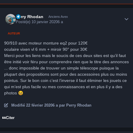
Author stats
Perry Rhodan
Anciens Avex
Posté(e)
10 janvier 2020
6 a
AUTEUR
90/910 avec moteur monture eq2 pour 120€
oculaire vixen vl 6 mm + miroir 90° pour 30€
Merci pour les liens mais le soucis de ces deux sites est qu’il faut
être initié voir féru pour comprendre rien que le titre des annonces
... donc impossible de trouver un simple télescope puisque la
plupart des propositions sont pour des accessoires plus ou moins
pointus. Sur le bon coin c’est l’inverse il faut éliminer les jouets ce
qui m’est plus facile vu mes connaissances et en plus il y a des
photos
😆
Modifié
22 février 2020
6 a
par Perry Rhodan
Citer