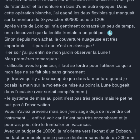
du "standard" et la monture en bois d'une autre époque. Dans
cette opération blanche, j'ai gagné les deux flexibles qui manquait
sur la monture du Skywatcher 90/900 acheté 120€.
Après visite de Loïc qui m'a gentiment consacré un peu de temps,
on a découvert que la lentille frontale a un petit pet
Sinon depuis mon achat, la couverture nuageuse est très
importante … il parait que c'est un classique !
Hier soir j'ai pu enfin de mon jardin observer la Lune !
Mes premières remarques
:
- difficulté avec le pointeur, il faut se tordre pour l'utiliser ce qui a
mon âge ne se fait plus sans grincement
- je trouve qu'il y a beaucoup de jeu dans la monture quand je
posais la main sur la molette de mise au point la Lune bougeait
dans l'oculaire (voir sortait complétement)
- le système de mise au point n'est pas très précis mais le pet ne
nuit pas à l'observation
Vous m'aviez prévenu mais bon j'envisage déjà de revendre cet
instrument … enfin à voir car il n'est pas très encombrant et je
pourrais peut-être le trimballer en vacances.
Avec un budget de 1000€, je m'oriente vers l'achat d'un Dobson. Il
me faut un modèle que je puisse déplacer sans doute un 200 mm