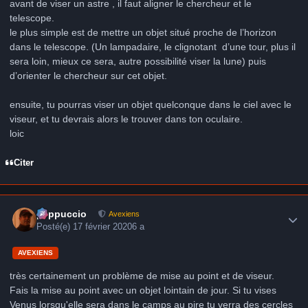
avant de viser un astre , il faut aligner le chercheur et le
telescope.
le plus simple est de mettre un objet situé proche de l’horizon
dans le telescope. (Un lampadaire, le clignotant d’une tour, plus il
sera loin, mieux ce sera, autre possibilité viser la lune) puis
d’orienter le chercheur sur cet objet.
ensuite, tu pourras viser un objet quelconque dans le ciel avec le
viseur, et tu devrais alors le trouver dans ton oculaire.
loic
Citer
Author stats
peppuccio
Avexiens
Posté(e)
17 février 2020
6 a
AVEXIENS
très certainement un problème de mise au point et de viseur.
Fais la mise au point avec un objet lointain de jour. Si tu vises
Venus lorsqu'elle sera dans le camps au pire tu verra des cercles