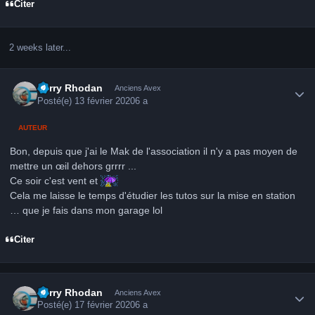
Citer
2 weeks later...
Author stats
Perry Rhodan
Anciens Avex
Posté(e)
13 février 2020
6 a
AUTEUR
Bon, depuis que j'ai le Mak de l'association il n'y a pas moyen de
mettre un œil dehors grrrr ...
Ce soir c'est vent et
Cela me laisse le temps d'étudier les tutos sur la mise en station
… que je fais dans mon garage lol
Citer
Author stats
Perry Rhodan
Anciens Avex
Posté(e)
17 février 2020
6 a