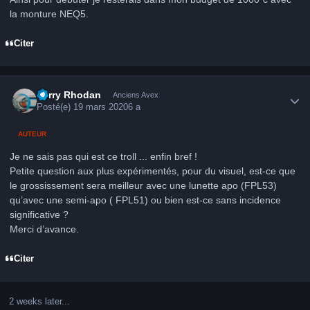
la monture NEQ5.
Citer
Author stats
Perry Rhodan
Anciens Avex
Posté(e)
19 mars 2020
6 a
AUTEUR
Je ne sais pas qui est ce troll ... enfin bref !
Petite question aux plus expérimentés, pour du visuel, est-ce que
le grossissement sera meilleur avec une lunette apo (FPL53)
qu’avec une semi-apo ( FPL51) ou bien est-ce sans incidence
significative ?
Merci d’avance.
Citer
2 weeks later...