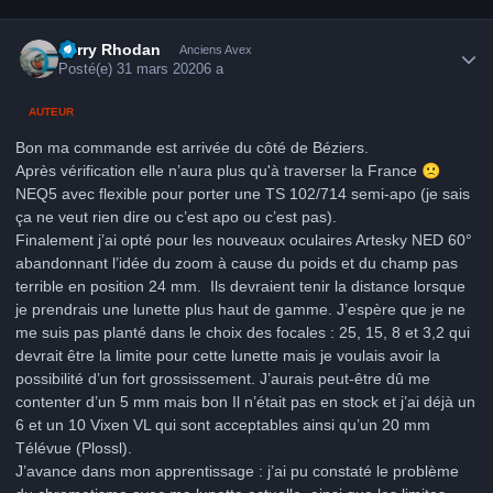
Author stats
Perry Rhodan
Anciens Avex
Posté(e)
31 mars 2020
6 a
AUTEUR
Bon ma commande est arrivée du côté de Béziers.
Après vérification elle n’aura plus qu'à traverser la France
🙁
NEQ5 avec flexible pour porter une TS 102/714 semi-apo (je sais
ça ne veut rien dire ou c’est apo ou c’est pas).
Finalement j’ai opté pour les nouveaux oculaires Artesky NED 60°
abandonnant l’idée du zoom à cause du poids et du champ pas
terrible en position 24 mm. Ils devraient tenir la distance lorsque
je prendrais une lunette plus haut de gamme. J’espère que je ne
me suis pas planté dans le choix des focales : 25, 15, 8 et 3,2 qui
devrait être la limite pour cette lunette mais je voulais avoir la
possibilité d’un fort grossissement. J’aurais peut-être dû me
contenter d’un 5 mm mais bon Il n’était pas en stock et j’ai déjà un
6 et un 10 Vixen VL qui sont acceptables ainsi qu’un 20 mm
Télévue (Plossl).
J’avance dans mon apprentissage
:
j’ai pu constaté le problème