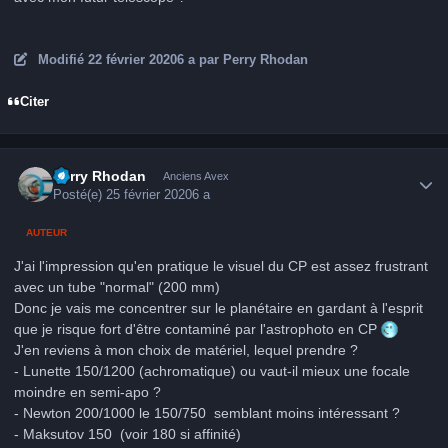
Modifié
22 février 2020
6 a
par Perry Rhodan
Citer
Author stats
Perry Rhodan
Anciens Avex
Posté(e)
25 février 2020
6 a
AUTEUR
J'ai l'impression qu'en pratique le visuel du CP est assez frustrant
avec un tube "normal" (200 mm)
Donc je vais me concentrer sur le planétaire en gardant à l'esprit
que je risque fort d'être contaminé par l'astrophoto en CP
J'en reviens à mon choix de matériel, lequel prendre ?
- Lunette 150/1200 (achromatique) ou vaut-il mieux une focale
moindre en semi-apo ?
- Newton 200/1000 le 150/750 semblant moins intéressant ?
- Maksutov 150 (voir 180 si affinité)