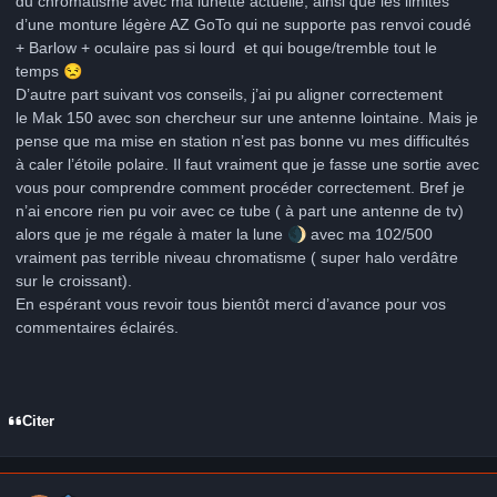
du chromatisme avec ma lunette actuelle, ainsi que les limites
d’une monture légère AZ GoTo qui ne supporte pas renvoi coudé
+ Barlow + oculaire pas si lourd et qui bouge/tremble tout le
temps
😒
D’autre part suivant vos conseils, j’ai pu aligner correctement
le Mak 150 avec son chercheur sur une antenne lointaine. Mais je
pense que ma mise en station n’est pas bonne vu mes difficultés
à caler l’étoile polaire. Il faut vraiment que je fasse une sortie avec
vous pour comprendre comment procéder correctement. Bref je
n’ai encore rien pu voir avec ce tube ( à part une antenne de tv)
alors que je me régale à mater la lune
🌒
avec ma 102/500
vraiment pas terrible niveau chromatisme ( super halo verdâtre
sur le croissant).
En espérant vous revoir tous bientôt merci d’avance pour vos
commentaires éclairés.
Citer
Author stats