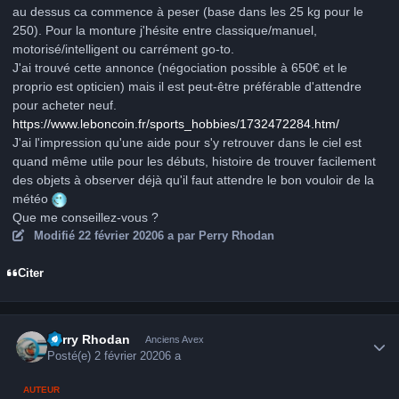
au dessus ca commence à peser (base dans les 25 kg pour le
250).
Pour la monture j'hésite entre classique/manuel,
motorisé/intelligent ou carrément go-to.
J'ai trouvé cette annonce (négociation possible à 650€ et le
proprio est opticien) mais il est peut-être préférable d'attendre
pour acheter neuf.
https://www.leboncoin.fr/sports_hobbies/1732472284.htm/
J'ai l'impression qu'une aide pour s'y retrouver dans le ciel est
quand même utile pour les débuts, histoire de trouver facilement
des objets à observer déjà qu'il faut attendre le bon vouloir de la
météo
Que me conseillez-vous ?
Modifié
22 février 2020
6 a
par Perry Rhodan
Citer
Author stats
Perry Rhodan
Anciens Avex
Posté(e)
2 février 2020
6 a
AUTEUR