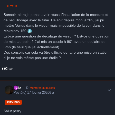
AUTEUR
Bonsoir, alors je pense avoir réussi l'installation de la monture et
de l'équilibrage avec le tube. Ce soir depuis mon jardin, j'ai pu
mettre Venus dans le viseur mais impossible de la voir dans le
Maksutov 150
Est-ce une question de décalage du viseur ? Est-ce une question
de mise au point ? J'ai mis un coude à 90° avec un oculaire de
6mn (le seul que j'ai actuellement).
Des conseils car cela va être difficile de faire une mise en station
si je ne vois même pas une étoile ?
Citer
Author stats
Loic
Membres du bureau
Posté(e)
17 février 2020
6 a
AVEXIENS
Salut perry