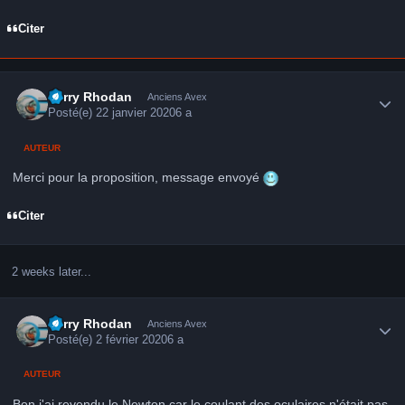
Citer
Author stats
Perry Rhodan
Anciens Avex
Posté(e)
22 janvier 2020
6 a
AUTEUR
Merci pour la proposition, message envoyé
Citer
2 weeks later...
Author stats
Perry Rhodan
Anciens Avex
Posté(e)
2 février 2020
6 a
AUTEUR
Bon j'ai revendu le Newton car le coulant des oculaires n'était pas