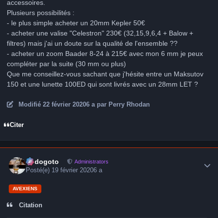
accessoires.
Plusieurs possibilités
:
- le plus simple acheter un 20mm Kepler 50€
- acheter une valise "Celestron" 230€ (32,15,9,6,4 + Balow +
filtres) mais j'ai un doute sur la qualité de l'ensemble ??
- acheter un zoom Baader 8-24 à 215€ avec mon 6 mm je peux
compléter par la suite (30 mm ou plus)
Que me conseillez-vous sachant que j'hésite entre un Maksutov
150 et une lunette 100ED qui sont livrés avec un 28mm LET ?
Modifié
22 février 2020
6 a
par Perry Rhodan
Citer
Author stats
frédogoto
Administrators
Posté(e)
19 février 2020
6 a
AVEXIENS
Citation