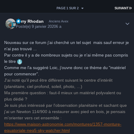
D
PAGE 1 SUR 2
SUIVANT
Author stats
Perry Rhodan
Anciens Avex
Posté(e)
9 janvier 2020
6 a
Nouveau sur ce forum j'ai cherché un tel sujet mais sauf erreur je
n'ai pas trouvé ...
Par contre il y a de nombreux sujets ou je n'ai même pas compris
le titre
Comme me l'a suggéré Loic, j'ouvre donc ce thème du "matériel
pour commencer".
J'ai noté qu'il peut être différent suivant le centre d'intérêt
(planétaire, ciel profond, soleil, photo, …)
Ma première question : faut-il mieux un matériel polyvalent ou
plus dédié ?
Je suis
plus intéressé par l'observation planétaire et sachant que
j'ai un Newton 114/900 à restaurer avec pied en bois, je pensais
m'orienter vers cet ensemble
:
https://www.maison-astronomie.com/montures/1357-monture-
equatoriale-neq5-sky-watcher.html