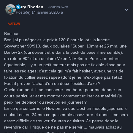
Author stats
Perry Rhodan
Anciens Avex
Posté(e)
14 janvier 2020
6 a
AUTEUR
Bonjour,
Bon j'ai pu négocier le prix à 120 € pour le lot
: la l
unette
Skywatcher 90/910, deux oculaires "Super" 10mm et 25 mm, une
Barlow 2x (qui doivent être dans le pack de base il me semble),
un retour 90° et un oculaire Vixen NLV 6mm. Pour la monture
équatoriale, il y a un petit moteur mais pas de flexible d'axe pour
faire les réglages; c'est cela qui m'a fait hésiter, avec une vis de
fixation du collier assez râpée (dont je ne m'explique pas l'état).
Faut-il prévoir l'achat d'un ou deux flexibles d'axe ?
Quelqu'un peut-il me consacrer une heure pour me donner un
cours particulier et me montrer comment utiliser ce matériel (je
peux me déplacer ou recevoir en journée) ?
En ce qui concerne le Newton, vu que c'est un modèle japonais le
coulant est en 24 mm ce qui semble assez rare et donc il me sera
assez difficile de trouver d'autres oculaires. Je pense donc le
revendre car il risque de ne pas me servir ... mauvais achat au