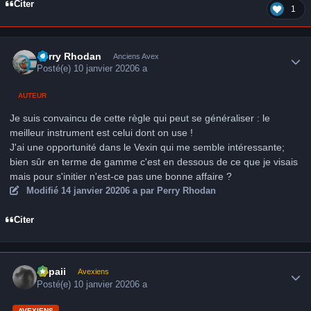
Citer
1
Author stats
Perry Rhodan
Anciens Avex
Posté(e)
10 janvier 2020
6 a
AUTEUR
Je suis convaincu de cette règle qui peut se généraliser : le
meilleur instrument est celui dont on use !
J'ai une opportunité dans le Vexin qui me semble intéressante;
bien sûr en terme de gamme c'est en dessous de ce que je visais
mais pour s'initier n'est-ce pas une bonne affaire ?
Modifié
14 janvier 2020
6 a
par Perry Rhodan
Citer
Author stats
supaii
Avexiens
Posté(e)
10 janvier 2020
6 a
AVEXIENS