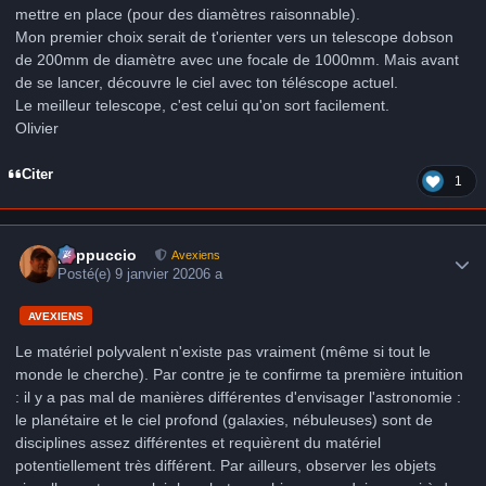
mettre en place (pour des diamètres raisonnable).
Mon premier choix serait de t'orienter vers un telescope dobson
de 200mm de diamètre avec une focale de 1000mm. Mais avant
de se lancer, découvre le ciel avec ton téléscope actuel.
Le meilleur telescope, c'est celui qu'on sort facilement.
Olivier
Citer
1
Author stats
peppuccio
Avexiens
Posté(e)
9 janvier 2020
6 a
AVEXIENS
Le matériel polyvalent n'existe pas vraiment (même si tout le
monde le cherche). Par contre je te confirme ta première intuition
: il y a pas mal de manières différentes d'envisager l'astronomie :
le planétaire et le ciel profond (galaxies, nébuleuses) sont de
disciplines assez différentes et requièrent du matériel
potentiellement très différent. Par ailleurs, observer les objets