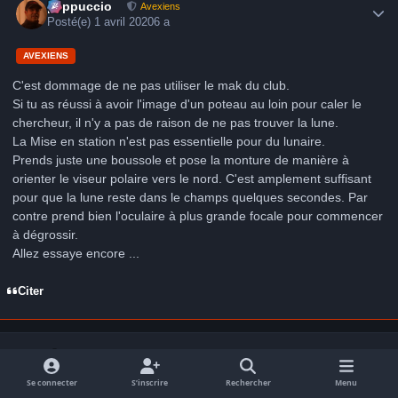
peppuccio
Avexiens
Posté(e)
1 avril 2020
6 a
AVEXIENS
C'est dommage de ne pas utiliser le mak du club.
Si tu as réussi à avoir l'image d'un poteau au loin pour caler le
chercheur, il n'y a pas de raison de ne pas trouver la lune.
La Mise en station n'est pas essentielle pour du lunaire.
Prends juste une boussole et pose la monture de manière à
orienter le viseur polaire vers le nord. C'est amplement suffisant
pour que la lune reste dans le champs quelques secondes. Par
contre prend bien l'oculaire à plus grande focale pour commencer
à dégrossir.
Allez essaye encore ...
Citer
Author stats
Perry Rhodan
Anciens Avex
Posté(e)
1 avril 2020
6 a
Se connecter
S’inscrire
Rechercher
Menu