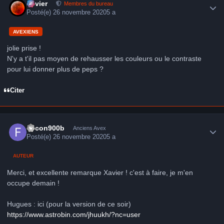
Xavier
Membres du bureau
Posté(e)
26 novembre 2020
5 a
AVEXIENS
jolie prise !
N'y a t'il pas moyen de rehausser les couleurs ou le contraste
pour lui donner plus de peps ?
Citer
Author stats
falcon900b
Anciens Avex
Posté(e)
26 novembre 2020
5 a
AUTEUR
Merci, et excellente remarque Xavier ! c'est à faire, je m'en
occupe demain !
Hugues : ici (pour la version de ce soir)
https://www.astrobin.com/jhuukh/?nc=user