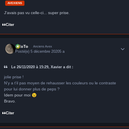
AVEXIENS
J'avais pas vu celle-ci... super prise.
Citer
Author stats
FHoTo
Anciens Avex
Posté(e)
5 décembre 2020
5 a
Le 26/11/2020 à 15:29, Xavier a dit :
jolie prise !
N'y a t'il pas moyen de rehausser les couleurs ou le contraste
pour lui donner plus de peps ?
Idem pour moi
😉
Bravo.
Citer