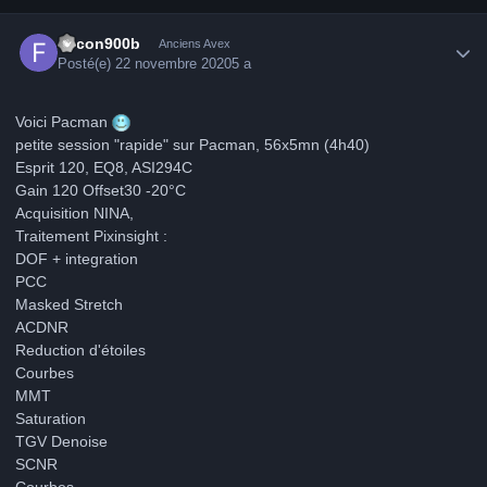
Author stats
falcon900b
Anciens Avex
Posté(e)
22 novembre 2020
5 a
Voici Pacman
petite session "rapide" sur Pacman, 56x5mn (4h40)
Esprit 120, EQ8, ASI294C
Gain 120 Offset30 -20°C
Acquisition NINA,
Traitement Pixinsight :
DOF + integration
PCC
Masked Stretch
ACDNR
Reduction d'étoiles
Courbes
MMT
Saturation
TGV Denoise
SCNR
Courbes