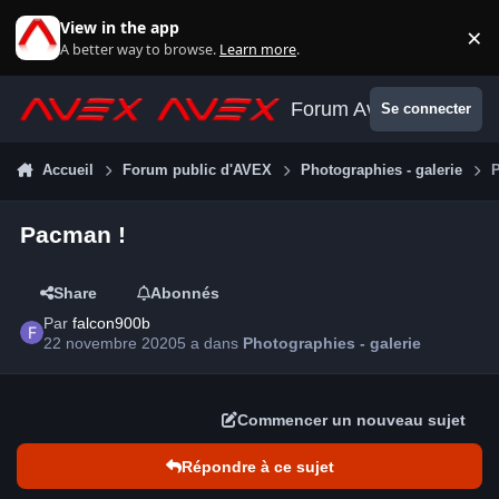
Aller au contenu
View in the app
×
Di
A better way to browse.
Learn more
.
Forum Avex
Se connecter
Accueil
Forum public d'AVEX
Photographies - galerie
Pacman !
Share
Abonnés
Par
falcon900b
22 novembre 2020
5 a
dans
Photographies - galerie
Commencer un nouveau sujet
Répondre à ce sujet