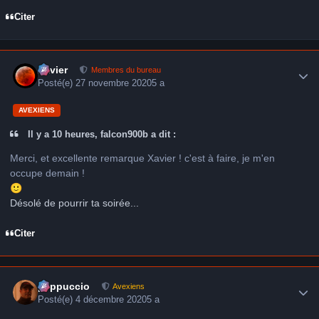
Citer
Author stats
Xavier
Membres du bureau
Posté(e)
27 novembre 2020
5 a
AVEXIENS
Il y a 10 heures, falcon900b a dit :
Merci, et excellente remarque Xavier ! c'est à faire, je m'en
occupe demain !
🙂
Désolé de pourrir ta soirée...
Citer
Author stats
peppuccio
Avexiens
Posté(e)
4 décembre 2020
5 a