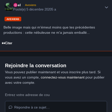
Author stats
Axel
Avexiens
Posté(e)
5 décembre 2020
5 a
AVEXIENS
Belle image mais qui m'émeut moins que tes précédentes
productions
: c
ette nébuleuse ne m'a jamais emballé...
Citer
Rejoindre la conversation
Vous pouvez publier maintenant et vous inscrire plus tard. Si
vous avez un compte,
connectez-vous maintenant
pour publier
avec votre compte.
Répondre à ce sujet…