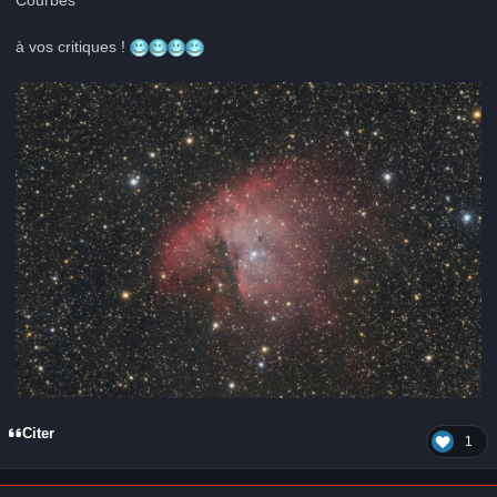
à vos critiques !
Citer
1
Author stats