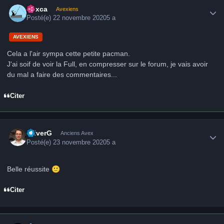
hoxca
Avexiens
Posté(e)
22 novembre 2020
5 a
AVEXIENS
Cela a l'air sympa cette petite pacman.
J'ai soif de voir la Full, en compresser sur le forum, je vais avoir
du mal a faire des commentaires...
Citer
Author stats
OliverG
Anciens Avex
Posté(e)
23 novembre 2020
5 a
Belle réussite
🙂
Citer
Author stats